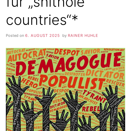
für „shithole
countries“*
Posted on
6. AUGUST 2025
by
RAINER HUHLE