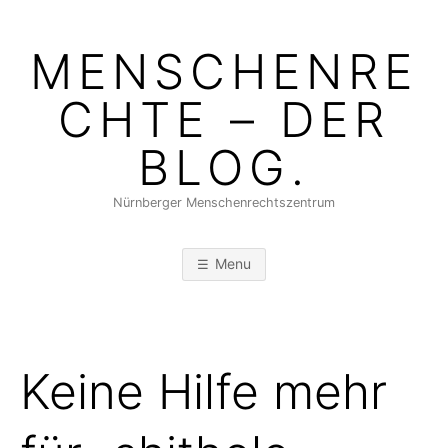
Skip
to
MENSCHENRE
content
CHTE – DER
BLOG.
Nürnberger Menschenrechtszentrum
Menu
Keine Hilfe mehr