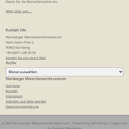
Ebene für die Menschenrechte ein.
Mehr über uns …
Kontakt Info
Nürnberger Menschenrechtszentrum
Hans-Sachs-Platz 2
90403 Nürnberg
+49-(0)911-230 55 50
Senden Sie uns eine E-Mail
Archiv
Archiv
Nürnberger Menschenrechtszentrum
Startseite
Kontakt
Impressum
Spenden und aktiv werden
Datenschutzerklärung
© 2026 Nürnberger Menschenrechtszentrum | Powered by
WordPress
| Supported
by
Bastidas Webdesign