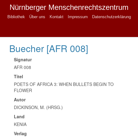
Nürnberger Menschenrechtszentrum
Bibliothek
Über uns
Kontakt
Impressum
Datenschutzerklärung
Buecher [AFR 008]
Signatur
AFR 008
Titel
POETS OF AFRICA 3: WHEN BULLETS BEGIN TO
FLOWER
Autor
DICKINSON, M. (HRSG.)
Land
KENIA
Verlag