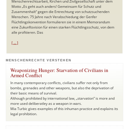
Menschenrechtsarbeit, Kirchen und Zivilgesellschaft unter dem
Motto „Es geht auch anders! Gemeinsam für Schutz und
Zusammenhalt“ gegen die Entrechtung von schutzsuchenden
Menschen. 75 Jahre nach Verabschiedung der Genfer
Flüchtlingskonvention formulieren sie in einem Memorandum
eine Zukunftsvision für einen starken Flüchtlingsschutz, von dem
alle profitieren. Das
[ … ]
MENSCHENRECHTE VERSTEHEN
Weaponizing Hunger: Starvation of Civilians in
Armed Conflict
In many contemporary conflicts, civilians suffer not only from
bombs, grenades and other weapons, but also the deprivation of
their basic means of survival.
Although prohibited by international law, „starvation” is more and
more used deliberatley as a weapon in wars.
Mia Turbic gives examples of this inhuman practice and explains its
legal prohibition.