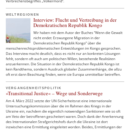
Verbrechensbegriffes „Völkermord“.
WELTREGIONEN
Interview: Flucht und Vertreibung in der
Demokratischen Republik Kongo
Wir haben mit dem Autor der Buches “Wenn die Gewalt
nicht endet: Erzwungene Migration in der
Demokratischen Republik Kongo” über die
menschenrechtsproblematischen Entwicklungen im Kongo gesprochen.
Das Interview macht deutlich, dass es nicht nur an konkreten Lösungen
fehlt, sondern oft auch am politischen Willen, bestehende Realitäten
anzuerkennen. Die Situation in der Demokratischen Republik Kongo ist
kein Randthema, sondern Ausdruck globaler Zusammenhänge, die allzu
oft erst dann Beachtung finden, wenn sie Europa unmittelbar betreffen.
VERGANGENHEITSPOLITIK
»Transitional Justice« – Wege und Sonderwege
Am 4. März 2022 setzte der UN-Sicherheitsrat eine internationale
Untersuchungskommission über die im Rahmen des Kriegs in der
Ukraine ein, nachdem die eigentlich notwendigen Sanktionen wie so oft
am Veto der betroffenen gescheitert waren. Doch dank der Anerkennung
des Internationalen Strafgerichtshofs durch die Ukraine ist dort
inzwischen eine Ermittlung eingeleitet worden. Beides, Ermittlungen der