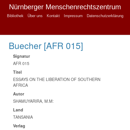
Nürnberger Menschenrechtszentrum
Bibliothek
Über uns
Kontakt
Impressum
Datenschutzerklärung
Buecher [AFR 015]
Signatur
AFR 015
Titel
ESSAYS ON THE LIBERATION OF SOUTHERN
AFRICA
Autor
SHAMUYARIRA, M.M:
Land
TANSANIA
Verlag