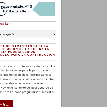
ORÍAS
as
LTA DE GARANTÍAS PARA LA
TRIBUCIÓN DE LA TIERRA EN
BIA PODRÍA SER UN
CULO PARA LA CONSTRUCCIÓN
Z
presencia de instituciones estatales en las
 las limitaciones para la participación
y el intento fallido de la reforma agraria
s razones por las cuales los movimientos
os se alzaron en armas hace seis
Hoy, en el contexto del post-acuerdo de
as Farc-Ep, cabe preguntarse si más allá…
 más …