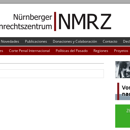
Novedades
Publicaciones
Donaciones y Colaboración
Contacto
Dec
es
Corte Penal Internacional
Políticas del Pasado
Regiones
Proyetos