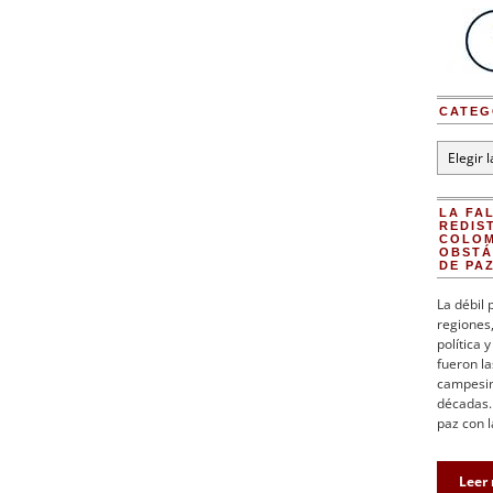
CATEG
Categorí
LA FA
REDIS
COLOM
OBSTÁ
DE PA
La débil 
regiones,
política 
fueron la
campesin
décadas. 
paz con l
Leer