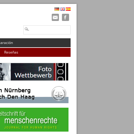
laración
Reseñas