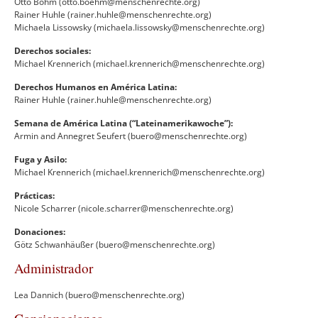
Otto Böhm (otto.boehm@menschenrechte.org)
Rainer Huhle (rainer.huhle@menschenrechte.org)
Michaela Lissowsky (michaela.lissowsky@menschenrechte.org)
Derechos sociales:
Michael Krennerich (michael.krennerich@menschenrechte.org)
Derechos Humanos en América Latina:
Rainer Huhle (rainer.huhle@menschenrechte.org)
Semana de América Latina (“Lateinamerikawoche”):
Armin and Annegret Seufert (buero@menschenrechte.org)
Fuga y Asilo:
Michael Krennerich (michael.krennerich@menschenrechte.org)
Prácticas:
Nicole Scharrer (nicole.scharrer@menschenrechte.org)
Donaciones:
Götz Schwanhäußer (buero@menschenrechte.org)
Administrador
Lea Dannich (buero@menschenrechte.org)