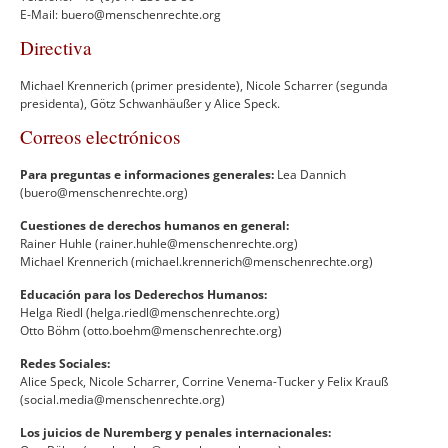
E-Mail: buero@menschenrechte.org
Directiva
Michael Krennerich (primer presidente), Nicole Scharrer (segunda
presidenta), Götz Schwanhäußer y Alice Speck.
Correos electrónicos
Para preguntas e informaciones generales:
Lea Dannich
(
buero@menschenrechte.org)
Cuestiones de derechos humanos en general:
Rainer Huhle (rainer.huhle@menschenrechte.org)
Michael Krennerich (michael.krennerich@menschenrechte.org)
Educación para los Dederechos Humanos:
Helga Riedl (helga.riedl@menschenrechte.org)
Otto Böhm (otto.boehm@menschenrechte.org)
Redes Sociales:
Alice Speck, Nicole Scharrer, Corrine Venema-Tucker y Felix Krauß
(social.media@menschenrechte.org)
Los juicios de Nuremberg y penales internacionales: