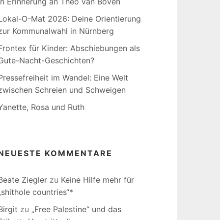
In Erinnerung an Theo van Boven
Lokal-O-Mat 2026: Deine Orientierung
zur Kommunalwahl in Nürnberg
Frontex für Kinder: Abschiebungen als
Gute-Nacht-Geschichten?
Pressefreiheit im Wandel: Eine Welt
zwischen Schreien und Schweigen
Yanette, Rosa und Ruth
NEUESTE KOMMENTARE
Beate Ziegler
zu
Keine Hilfe mehr für
„shithole countries“*
Birgit
zu
„Free Palestine“ und das