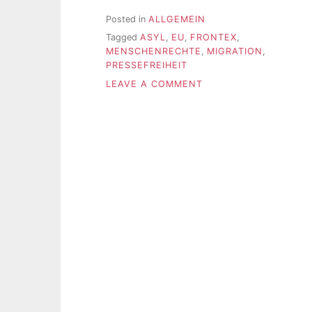
Posted in
ALLGEMEIN
Tagged
ASYL
,
EU
,
FRONTEX
,
MENSCHENRECHTE
,
MIGRATION
,
PRESSEFREIHEIT
ON
LEAVE A COMMENT
FRONTEX-
SKANDAL:
EIN
EUROPÄISCHES
ABER
AUCH
EIN
DEUTSCHES
ARMUTSZEUGNIS