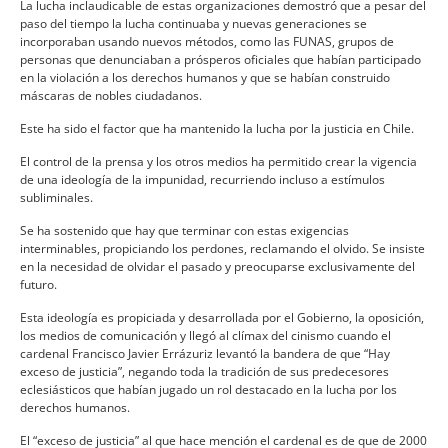
La lucha inclaudicable de estas organizaciones demostró que a pesar del
paso del tiempo la lucha continuaba y nuevas generaciones se
incorporaban usando nuevos métodos, como las FUNAS, grupos de
personas que denunciaban a prósperos oficiales que habí­an participado
en la violación a los derechos humanos y que se habí­an construido
máscaras de nobles ciudadanos.
Este ha sido el factor que ha mantenido la lucha por la justicia en Chile.
El control de la prensa y los otros medios ha permitido crear la vigencia
de una ideologí­a de la impunidad, recurriendo incluso a estí­mulos
subliminales.
Se ha sostenido que hay que terminar con estas exigencias
interminables, propiciando los perdones, reclamando el olvido. Se insiste
en la necesidad de olvidar el pasado y preocuparse exclusivamente del
futuro.
Esta ideologí­a es propiciada y desarrollada por el Gobierno, la oposición,
los medios de comunicación y llegó al clí­max del cinismo cuando el
cardenal Francisco Javier Errázuriz levantó la bandera de que “Hay
exceso de justicia”, negando toda la tradición de sus predecesores
eclesiásticos que habí­an jugado un rol destacado en la lucha por los
derechos humanos.
El “exceso de justicia” al que hace mención el cardenal es de que de 2000