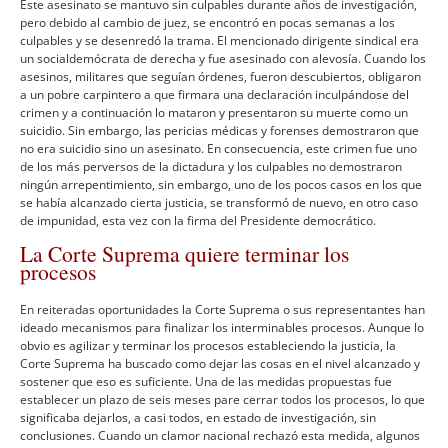
Este asesinato se mantuvo sin culpables durante años de investigación,
pero debido al cambio de juez, se encontró en pocas semanas a los
culpables y se desenredó la trama. El mencionado dirigente sindical era
un socialdemócrata de derecha y fue asesinado con alevosí­a. Cuando los
asesinos, militares que seguí­an órdenes, fueron descubiertos, obligaron
a un pobre carpintero a que firmara una declaración inculpándose del
crimen y a continuación lo mataron y presentaron su muerte como un
suicidio. Sin embargo, las pericias médicas y forenses demostraron que
no era suicidio sino un asesinato. En consecuencia, este crimen fue uno
de los más perversos de la dictadura y los culpables no demostraron
ningún arrepentimiento, sin embargo, uno de los pocos casos en los que
se habí­a alcanzado cierta justicia, se transformó de nuevo, en otro caso
de impunidad, esta vez con la firma del Presidente democrático.
La Corte Suprema quiere terminar los
procesos
En reiteradas oportunidades la Corte Suprema o sus representantes han
ideado mecanismos para finalizar los interminables procesos. Aunque lo
obvio es agilizar y terminar los procesos estableciendo la justicia, la
Corte Suprema ha buscado como dejar las cosas en el nivel alcanzado y
sostener que eso es suficiente. Una de las medidas propuestas fue
establecer un plazo de seis meses pare cerrar todos los procesos, lo que
significaba dejarlos, a casi todos, en estado de investigación, sin
conclusiones. Cuando un clamor nacional rechazó esta medida, algunos