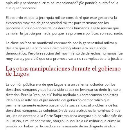
aplaudir y perdonar al criminal mencionado? ¿Se pondrí­a punto final a
cualquier proceso?
El absurdo es que la jerarquí­a militar consideró que este gesto era la
expresión máxima de generosidad militar para terminar con los
procesos a los violadores de los derechos humanos. Era lo mismo que
cambiar la justicia por nada, porque las promesa polí­ticas son eso: nada.
La clase polí­tica se manifestó conmovida por la generosidad militar y
declaró que el Ejército habí­a cambiado y ahora era un Ejército
democrático. Pero la reacción del movimiento de derechos humanos fue
muy clara y percibió que una promesa vana no reemplazaba a la justicia.
Las otras manipulaciones durante el gobierno
de Lagos
La opinión pública era de que Lagos era un valiente luchador por los
derechos humanos y que habí­a sido capaz de levantar su dedo frente al
dictador. Pero la “real politik” habí­a mellado su compromiso con estos
ideales y resultó ser el presidente del gobierno democrático que
permanentemente estuvo buscando falsas salidas al problema de los
derechos humanos. La culminación de esta actitud es la nominación de
un juez de derecha a la Corte Suprema para asegurar la paralización de
la justicia, simultáneamente, otorgó un indulto a un militar que cumplí­a
prisión por haber participado en el asesinato de un dirigente sindical.