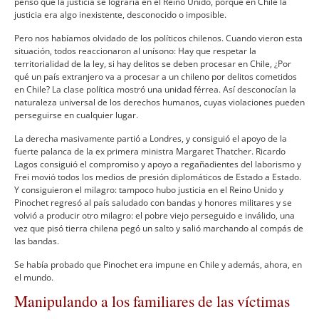
pensó que la justicia se lograrí­a en el Reino Unido, porque en Chile la
justicia era algo inexistente, desconocido o imposible.
Pero nos habí­amos olvidado de los polí­ticos chilenos. Cuando vieron esta
situación, todos reaccionaron al uní­sono: Hay que respetar la
territorialidad de la ley, si hay delitos se deben procesar en Chile, ¿Por
qué un paí­s extranjero va a procesar a un chileno por delitos cometidos
en Chile? La clase polí­tica mostró una unidad férrea. Así­ desconocí­an la
naturaleza universal de los derechos humanos, cuyas violaciones pueden
perseguirse en cualquier lugar.
La derecha masivamente partió a Londres, y consiguió el apoyo de la
fuerte palanca de la ex primera ministra Margaret Thatcher. Ricardo
Lagos consiguió el compromiso y apoyo a regañadientes del laborismo y
Frei movió todos los medios de presión diplomáticos de Estado a Estado.
Y consiguieron el milagro: tampoco hubo justicia en el Reino Unido y
Pinochet regresó al paí­s saludado con bandas y honores militares y se
volvió a producir otro milagro: el pobre viejo perseguido e inválido, una
vez que pisó tierra chilena pegó un salto y salió marchando al compás de
las bandas.
Se habí­a probado que Pinochet era impune en Chile y además, ahora, en
el mundo.
Manipulando a los familiares de las ví­ctimas