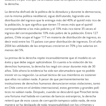
la derecha.
La derecha disfrutó de la polí­tica de la dictadura y durante la democracia,
con la misma polí­tica neoliberal, sigue disfrutando, logrando una
distribución del ingreso que le entrega más del 40% al quintil más rico de
la población, lo que significa que tienen 15 veces más que el quintil
correspondiente a los más pobres y el 10% más rico tiene 35 veces el
ingreso del correspondiente 10% más pobre de la población. Entre 127
paí­ses, Chile ocupa el lugar 117 en materia de distribución de ingreso, es
decir está entre los 15 paí­ses con peor distribución de ingresos. En el año
2004 las utilidades de las empresas crecieron en 70% y los salarios en
menos del 5%.
La prensa de la derecha repite incansablemente que el modelo es un
éxito y que debe seguir aplicándose. En cuanto a la violación de los
derechos humanos, la derecha los negó sin cesar durante más de 30
años. Sólo ahora la evidencia ha sido tan abrumadora que no podido
insistir en su negación. La actual táctica de sus miembros es sostener
que ellos no sabí­an nada. A pesar de que permanentemente las
instituciones de derechos humanos denunciaron estas violaciones, tanto
en Chile como en el ámbito internacional, estos gerentes y grandes polí­
ticos no sabí­an nada. Después, cuando se descubrió que Pinochet tení­a
una fortuna mal habida en cuentas de bancos extranjeros, la derecha
reiteró que de esos casos de corrupción tampoco sabí­a nada, de esta
manera se ha desligado de toda responsabilidad con los crí­menes y