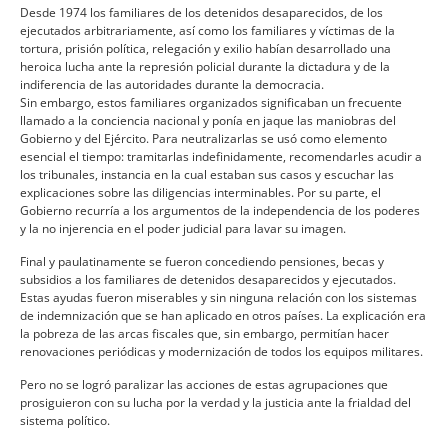
Desde 1974 los familiares de los detenidos desaparecidos, de los
ejecutados arbitrariamente, así­ como los familiares y ví­ctimas de la
tortura, prisión polí­tica, relegación y exilio habí­an desarrollado una
heroica lucha ante la represión policial durante la dictadura y de la
indiferencia de las autoridades durante la democracia.
Sin embargo, estos familiares organizados significaban un frecuente
llamado a la conciencia nacional y poní­a en jaque las maniobras del
Gobierno y del Ejército. Para neutralizarlas se usó como elemento
esencial el tiempo: tramitarlas indefinidamente, recomendarles acudir a
los tribunales, instancia en la cual estaban sus casos y escuchar las
explicaciones sobre las diligencias interminables. Por su parte, el
Gobierno recurrí­a a los argumentos de la independencia de los poderes
y la no injerencia en el poder judicial para lavar su imagen.
Final y paulatinamente se fueron concediendo pensiones, becas y
subsidios a los familiares de detenidos desaparecidos y ejecutados.
Estas ayudas fueron miserables y sin ninguna relación con los sistemas
de indemnización que se han aplicado en otros paí­ses. La explicación era
la pobreza de las arcas fiscales que, sin embargo, permití­an hacer
renovaciones periódicas y modernización de todos los equipos militares.
Pero no se logró paralizar las acciones de estas agrupaciones que
prosiguieron con su lucha por la verdad y la justicia ante la frialdad del
sistema polí­tico.