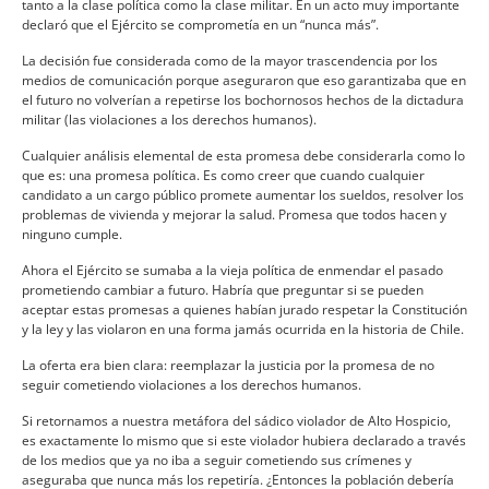
tanto a la clase polí­tica como la clase militar. En un acto muy importante
declaró que el Ejército se comprometí­a en un “nunca más”.
La decisión fue considerada como de la mayor trascendencia por los
medios de comunicación porque aseguraron que eso garantizaba que en
el futuro no volverí­an a repetirse los bochornosos hechos de la dictadura
militar (las violaciones a los derechos humanos).
Cualquier análisis elemental de esta promesa debe considerarla como lo
que es: una promesa polí­tica. Es como creer que cuando cualquier
candidato a un cargo público promete aumentar los sueldos, resolver los
problemas de vivienda y mejorar la salud. Promesa que todos hacen y
ninguno cumple.
Ahora el Ejército se sumaba a la vieja polí­tica de enmendar el pasado
prometiendo cambiar a futuro. Habrí­a que preguntar si se pueden
aceptar estas promesas a quienes habí­an jurado respetar la Constitución
y la ley y las violaron en una forma jamás ocurrida en la historia de Chile.
La oferta era bien clara: reemplazar la justicia por la promesa de no
seguir cometiendo violaciones a los derechos humanos.
Si retornamos a nuestra metáfora del sádico violador de Alto Hospicio,
es exactamente lo mismo que si este violador hubiera declarado a través
de los medios que ya no iba a seguir cometiendo sus crí­menes y
aseguraba que nunca más los repetirí­a. ¿Entonces la población deberí­a