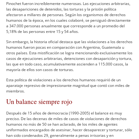
Pinochet fueron increí­blemente numerosas. Las ejecuciones arbitrarias,
las desapariciones de detenidos, las torturas y la prisión polí­tica
afectaron a millares de personas. Según los organismos de derechos
humanos de la época, en los cuales colaboré, se persiguió directamente
a 347.000 personas anualmente que corresponde a un promedio del
5,18% de las personas entre 15 y 54 años.
Sin embargo, la historia oficial destaca que las violaciones a los derechos
humanos fueron pocas en comparación con Argentina, Guatemala u
otros paí­ses. Esta mistificación se logra mencionando exclusivamente los
casos de ejecuciones arbitrarias, detenciones con desaparición y tortura,
las que en todo caso, acumulativamente ascienden a 115.000 casos, la
mayorí­a de ellos son casos de torturas.
Esta polí­tica de violaciones a los derechos humanos requirió de un
aparataje represivo de impresionante magnitud que contó con miles de
miembros.
Un balance siempre rojo
Después de 15 años de democracia (1990-2005) el balance es muy
preciso. De las decenas de miles de casos de violaciones de derechos
humanos no más de 50 se han aclarado, de los miles de agentes
uniformados encargados de asesinar, hacer desaparecer y torturar, sólo
han sido condenados 29, generalmente a penas irrisorias y en