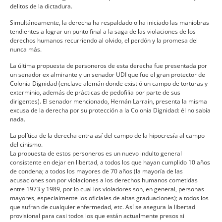
delitos de la dictadura.
Simultáneamente, la derecha ha respaldado o ha iniciado las maniobras
tendientes a lograr un punto final a la saga de las violaciones de los
derechos humanos recurriendo al olvido, el perdón y la promesa del
nunca más.
La última propuesta de personeros de esta derecha fue presentada por
un senador ex almirante y un senador UDI que fue el gran protector de
Colonia Dignidad (enclave alemán donde existió un campo de torturas y
exterminio, además de prácticas de pedofilia por parte de sus
dirigentes). El senador mencionado, Hernán Larraí­n, presenta la misma
excusa de la derecha por su protección a la Colonia Dignidad: él no sabí­a
nada.
La polí­tica de la derecha entra así­ del campo de la hipocresí­a al campo
del cinismo.
La propuesta de estos personeros es un nuevo indulto general
consistente en dejar en libertad, a todos los que hayan cumplido 10 años
de condena; a todos los mayores de 70 años (la mayorí­a de las
acusaciones son por violaciones a los derechos humanos cometidas
entre 1973 y 1989, por lo cual los violadores son, en general, personas
mayores, especialmente los oficiales de altas graduaciones); a todos los
que sufran de cualquier enfermedad, etc. Así­ se asegura la libertad
provisional para casi todos los que están actualmente presos si