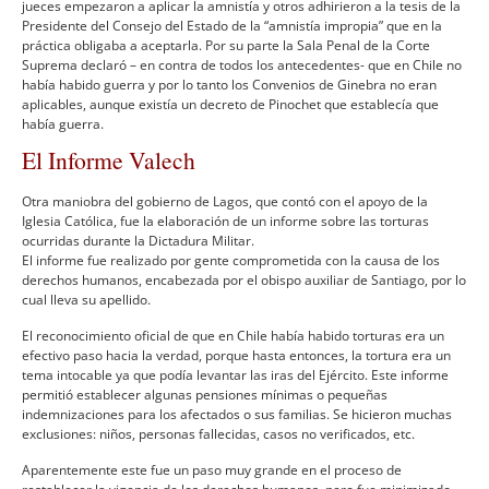
jueces empezaron a aplicar la amnistí­a y otros adhirieron a la tesis de la
Presidente del Consejo del Estado de la “amnistí­a impropia” que en la
práctica obligaba a aceptarla. Por su parte la Sala Penal de la Corte
Suprema declaró – en contra de todos los antecedentes- que en Chile no
habí­a habido guerra y por lo tanto los Convenios de Ginebra no eran
aplicables, aunque existí­a un decreto de Pinochet que establecí­a que
habí­a guerra.
El Informe Valech
Otra maniobra del gobierno de Lagos, que contó con el apoyo de la
Iglesia Católica, fue la elaboración de un informe sobre las torturas
ocurridas durante la Dictadura Militar.
El informe fue realizado por gente comprometida con la causa de los
derechos humanos, encabezada por el obispo auxiliar de Santiago, por lo
cual lleva su apellido.
El reconocimiento oficial de que en Chile habí­a habido torturas era un
efectivo paso hacia la verdad, porque hasta entonces, la tortura era un
tema intocable ya que podí­a levantar las iras del Ejército. Este informe
permitió establecer algunas pensiones mí­nimas o pequeñas
indemnizaciones para los afectados o sus familias. Se hicieron muchas
exclusiones: niños, personas fallecidas, casos no verificados, etc.
Aparentemente este fue un paso muy grande en el proceso de