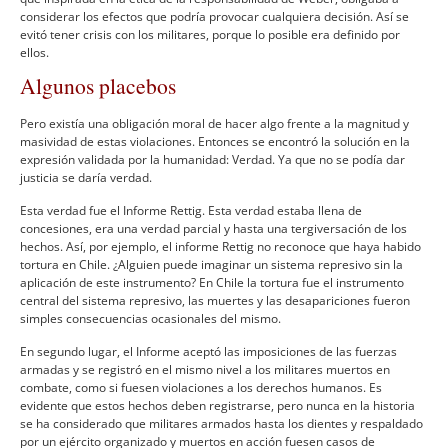
considerar los efectos que podrí­a provocar cualquiera decisión. Así­ se
evitó tener crisis con los militares, porque lo posible era definido por
ellos.
Algunos placebos
Pero existí­a una obligación moral de hacer algo frente a la magnitud y
masividad de estas violaciones. Entonces se encontró la solución en la
expresión validada por la humanidad: Verdad. Ya que no se podí­a dar
justicia se darí­a verdad.
Esta verdad fue el Informe Rettig. Esta verdad estaba llena de
concesiones, era una verdad parcial y hasta una tergiversación de los
hechos. Así­, por ejemplo, el informe Rettig no reconoce que haya habido
tortura en Chile. ¿Alguien puede imaginar un sistema represivo sin la
aplicación de este instrumento? En Chile la tortura fue el instrumento
central del sistema represivo, las muertes y las desapariciones fueron
simples consecuencias ocasionales del mismo.
En segundo lugar, el Informe aceptó las imposiciones de las fuerzas
armadas y se registró en el mismo nivel a los militares muertos en
combate, como si fuesen violaciones a los derechos humanos. Es
evidente que estos hechos deben registrarse, pero nunca en la historia
se ha considerado que militares armados hasta los dientes y respaldado
por un ejército organizado y muertos en acción fuesen casos de