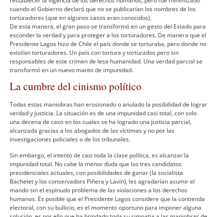
restablecer la vigencia de los derechos humanos, pero fue minimizado
cuando el Gobierno declaró que no se publicarí­an los nombres de los
torturadores (que en algunos casos eran conocidos).
De esta manera, el gran paso se transformó en un gesto del Estado para
esconder la verdad y para proteger a los torturadores. De manera que el
Presidente Lagos hizo de Chile el paí­s donde se torturaba, pero donde no
existí­an torturadores. Un paí­s con tortura y torturados pero sin
responsables de este crimen de lesa humanidad. Una verdad parcial se
transformó en un nuevo manto de impunidad.
La cumbre del cinismo polí­tico
Todas estas maniobras han erosionado o anulado la posibilidad de lograr
verdad y justicia. La situación es de una impunidad casi total, con solo
una decena de caso en los cuales se ha logrado una justicia parcial,
alcanzada gracias a los abogados de las ví­ctimas y no por las
investigaciones policiales o de los tribunales.
Sin embargo, el intento de casi toda la clase polí­tica, es alcanzar la
impunidad total. No cabe la menor duda que los tres candidatos
presidenciales actuales, con posibilidades de ganar (la socialista
Bachelet y los conservadors Piñera y Laví­n), les agradarí­an asumir el
mando sin el espinudo problema de las violaciones a los derechos
humanos. Es posible que el Presidente Lagos considere que la contienda
electoral, con su bullicio, es el momento oportuno para imponer alguna
solución, es por ello que ha brindado toda su simpatí­a a las maniobras de