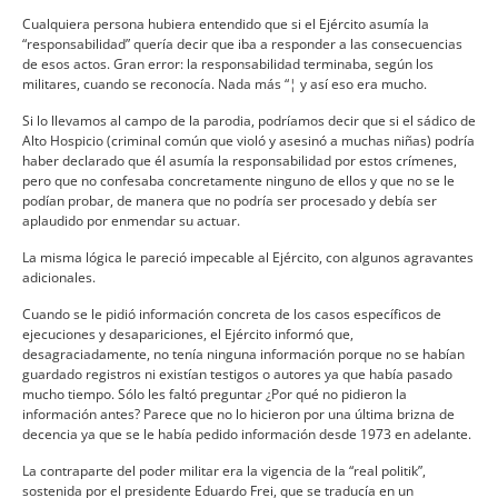
Cualquiera persona hubiera entendido que si el Ejército asumí­a la
“responsabilidad” querí­a decir que iba a responder a las consecuencias
de esos actos. Gran error: la responsabilidad terminaba, según los
militares, cuando se reconocí­a. Nada más “¦ y así­ eso era mucho.
Si lo llevamos al campo de la parodia, podrí­amos decir que si el sádico de
Alto Hospicio (criminal común que violó y asesinó a muchas niñas) podrí­a
haber declarado que él asumí­a la responsabilidad por estos crí­menes,
pero que no confesaba concretamente ninguno de ellos y que no se le
podí­an probar, de manera que no podrí­a ser procesado y debí­a ser
aplaudido por enmendar su actuar.
La misma lógica le pareció impecable al Ejército, con algunos agravantes
adicionales.
Cuando se le pidió información concreta de los casos especí­ficos de
ejecuciones y desapariciones, el Ejército informó que,
desagraciadamente, no tení­a ninguna información porque no se habí­an
guardado registros ni existí­an testigos o autores ya que habí­a pasado
mucho tiempo. Sólo les faltó preguntar ¿Por qué no pidieron la
información antes? Parece que no lo hicieron por una última brizna de
decencia ya que se le habí­a pedido información desde 1973 en adelante.
La contraparte del poder militar era la vigencia de la “real politik”,
sostenida por el presidente Eduardo Frei, que se traducí­a en un