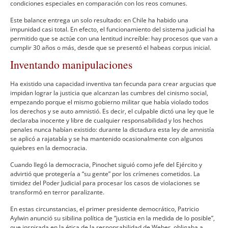
condiciones especiales en comparación con los reos comunes.
Este balance entrega un solo resultado: en Chile ha habido una
impunidad casi total. En efecto, el funcionamiento del sistema judicial ha
permitido que se actúe con una lentitud increí­ble: hay procesos que van a
cumplir 30 años o más, desde que se presentó el habeas corpus inicial.
Inventando manipulaciones
Ha existido una capacidad inventiva tan fecunda para crear argucias que
impidan lograr la justicia que alcanzan las cumbres del cinismo social,
empezando porque el mismo gobierno militar que habí­a violado todos
los derechos y se auto amnistió. Es decir, el culpable dictó una ley que le
declaraba inocente y libre de cualquier responsabilidad y los hechos
penales nunca habí­an existido: durante la dictadura esta ley de amnistí­a
se aplicó a rajatabla y se ha mantenido ocasionalmente con algunos
quiebres en la democracia.
Cuando llegó la democracia, Pinochet siguió como jefe del Ejército y
advirtió que protegerí­a a “su gente” por los crí­menes cometidos. La
timidez del Poder Judicial para procesar los casos de violaciones se
transformó en terror paralizante.
En estas circunstancias, el primer presidente democrático, Patricio
Aylwin anunció su sibilina polí­tica de “justicia en la medida de lo posible”,
que inspirada en la ética de la responsabilidad de Weber, obligaba a