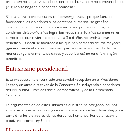
prometen no seguir violando los derechos humanos y no cometer delitos.
¿Alguien se negarí­a a hacer esa promesa?
Si se analiza la propuesta es casi desvergonzada, porque fuera de
favorecer a los violadores a los derechos humanos, se gratifica
especialmente a los criminales mayores. ya que los que tengan
condenas de 30 o 40 años lograrí­an reducirla a 10 años solamente, en
cambio, los que tuvieren condenas a 5 o 6 años no tendrí­an ese
beneficio. Es decir se favorece a los que han cometido delitos mayores
(generalmente oficiales), mientras que los que han cometido delitos
menores (generalmente soldados y suboficiales) no tendrí­an ningún
beneficio.
Entusiasmo presidencial
Esta propuesta ha encontrado una cordial recepción en el Presidente
Lagos y en otros directivos de la Concertación incluyendo a senadores
del PPD y PRSD (Partidos social democráticos) y de la Democracia
Cristiana.
La argumentación de estos últimos es que si se ha otorgado indultos
similares a presos polí­ticos (que califican de terroristas) debe otorgarse
también a los violadores de los derechos humanos. Por esta razón la
bautizaron como Ley Espejo.
Un espejo turbio