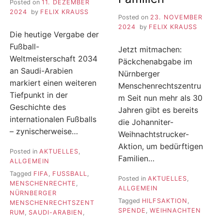
Posted on
11. DEZEMBER
2024
by
FELIX KRAUSS
Posted on
23. NOVEMBER
2024
by
FELIX KRAUSS
Die heutige Vergabe der
Fußball-
Jetzt mitmachen:
Weltmeisterschaft 2034
Päckchenabgabe im
an Saudi-Arabien
Nürnberger
markiert einen weiteren
Menschenrechtszentru
Tiefpunkt in der
m Seit nun mehr als 30
Geschichte des
Jahren gibt es bereits
internationalen Fußballs
die Johanniter-
– zynischerweise…
Weihnachtstrucker-
Aktion, um bedürftigen
Posted in
AKTUELLES
,
Familien…
ALLGEMEIN
Tagged
FIFA
,
FUSSBALL
,
Posted in
AKTUELLES
,
MENSCHENRECHTE
,
ALLGEMEIN
NÜRNBERGER
Tagged
HILFSAKTION
,
MENSCHENRECHTSZENT
SPENDE
,
WEIHNACHTEN
RUM
,
SAUDI-ARABIEN
,