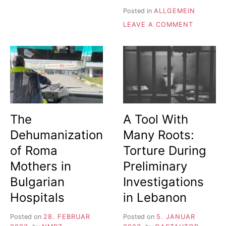
IM
Posted in
ALLGEMEIN
TAXI
ON
LEAVE A COMMENT
THOMAS
BUERGE
–
HOLOCA
UND
MENSCHE
The
A Tool With
Dehumanization
Many Roots:
of Roma
Torture During
Mothers in
Preliminary
Bulgarian
Investigations
Hospitals
in Lebanon
Posted on
28. FEBRUAR
Posted on
5. JANUAR