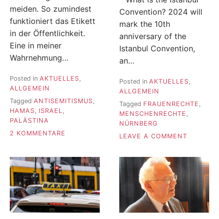
meiden. So zumindest
Convention? 2024 will
funktioniert das Etikett
mark the 10th
in der Öffentlichkeit.
anniversary of the
Eine in meiner
Istanbul Convention,
Wahrnehmung…
an…
Posted in
AKTUELLES
,
Posted in
AKTUELLES
,
ALLGEMEIN
ALLGEMEIN
Tagged
ANTISEMITISMUS
,
Tagged
FRAUENRECHTE
,
HAMAS
,
ISRAEL
,
MENSCHENRECHTE
,
PALÄSTINA
NÜRNBERG
ZU
2 KOMMENTARE
ON
LEAVE A COMMENT
„FREE
THE
PALESTINE“
LOCAL
UND
RELEVAN
DAS
OF
ETIKETT
THE
„UMSTRITTEN“
ISTANBU
CONVEN