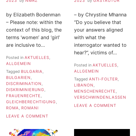
2023
by
NMRZ
2023
by
GASTAUTOR
by Elizabeth Bodenman
– by Chrystine Mhanna
– Please note: within the
“Do you believe that
context of this blog, the
your answers aligned
terms ‘women’ and ‘girl’
with what the
are inclusive to…
interrogator wanted to
hear?”, victims of…
Posted in
AKTUELLES
,
ALLGEMEIN
Posted in
AKTUELLES
,
ALLGEMEIN
Tagged
BULGARIA
,
BULGARIEN
,
Tagged
ANTI-FOLTER
,
DISCRIMINATION
,
LIBANON
,
DISKRIMINIERUNG
,
MENSCHENRECHTE
,
FRAUENRECHTE
,
VERSCHWINDENLASSEN
GLEICHBERECHTIGUNG
,
ON
LEAVE A COMMENT
ROMA
,
ROMANI
A
ON
LEAVE A COMMENT
TOOL
THE
WITH
DEHUMANIZATION
MANY
OF
ROOTS: