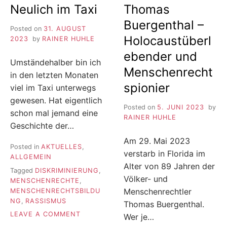
Neulich im Taxi
Thomas
Buergenthal –
Posted on
31. AUGUST
Holocaustüberl
2023
by
RAINER HUHLE
ebender und
Umständehalber bin ich
Menschenrecht
in den letzten Monaten
spionier
viel im Taxi unterwegs
gewesen. Hat eigentlich
Posted on
5. JUNI 2023
by
schon mal jemand eine
RAINER HUHLE
Geschichte der…
Am 29. Mai 2023
Posted in
AKTUELLES
,
verstarb in Florida im
ALLGEMEIN
Alter von 89 Jahren der
Tagged
DISKRIMINIERUNG
,
Völker- und
MENSCHENRECHTE
,
Menschenrechtler
MENSCHENRECHTSBILDU
NG
,
RASSISMUS
Thomas Buergenthal.
ON
LEAVE A COMMENT
Wer je…
NEULICH