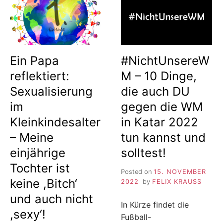
ROMA
TORTURE
MOTHERS
DURING
IN
PRELIMI
BULGARIAN
INVESTI
HOSPITALS
IN
Ein Papa
#NichtUnsereW
LEBANO
reflektiert:
M – 10 Dinge,
Sexualisierung
die auch DU
im
gegen die WM
Kleinkindesalter
in Katar 2022
– Meine
tun kannst und
einjährige
solltest!
Tochter ist
Posted on
15. NOVEMBER
keine ,Bitch‘
2022
by
FELIX KRAUSS
und auch nicht
In Kürze findet die
,sexy‘!
Fußball-