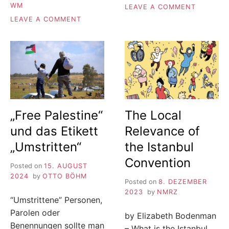
WM
ON
LEAVE A COMMENT
SPENDEN
ON
LEAVE A COMMENT
AKTION:
PROFITGIER
WEIHNAC
VOR
FÜR
MENSCHENRECHTEN:
BEDÜRFT
DIE
FAMILIEN
FIFA
UND
DIE
WM
IN
„Free Palestine“
The Local
SAUDI-
und das Etikett
Relevance of
ARABIEN
„Umstritten“
the Istanbul
Convention
Posted on
15. AUGUST
2024
by
OTTO BÖHM
Posted on
8. DEZEMBER
2023
by
NMRZ
“Umstrittene” Personen,
Parolen oder
by Elizabeth Bodenman
Benennungen sollte man
– What is the Istanbul