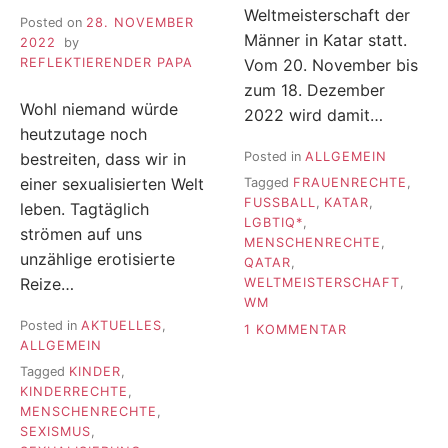
Weltmeisterschaft der
Posted on
28. NOVEMBER
Männer in Katar statt.
2022
by
REFLEKTIERENDER PAPA
Vom 20. November bis
zum 18. Dezember
Wohl niemand würde
2022 wird damit…
heutzutage noch
bestreiten, dass wir in
Posted in
ALLGEMEIN
einer sexualisierten Welt
Tagged
FRAUENRECHTE
,
FUSSBALL
,
KATAR
,
leben. Tagtäglich
LGBTIQ*
,
strömen auf uns
MENSCHENRECHTE
,
unzählige erotisierte
QATAR
,
Reize…
WELTMEISTERSCHAFT
,
WM
Posted in
AKTUELLES
,
ZU
1 KOMMENTAR
ALLGEMEIN
#NICHTUNSE
–
Tagged
KINDER
,
10
KINDERRECHTE
,
DINGE,
MENSCHENRECHTE
,
DIE
SEXISMUS
,