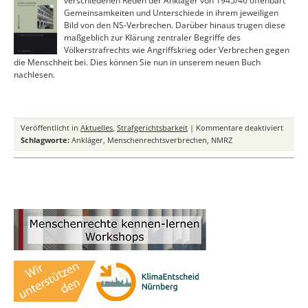
verschiedenen Reden der Ankläger von 1945/46 offenbart
Gemeinsamkeiten und Unterschiede in ihrem jeweiligen
Bild von den NS-Verbrechen. Darüber hinaus trugen diese
maßgeblich zur Klärung zentraler Begriffe des
Völkerstrafrechts wie Angriffskrieg oder Verbrechen gegen
die Menschheit bei. Dies können Sie nun in unserem neuen Buch
nachlesen.
für
Veröffentlicht in
Aktuelles
,
Strafgerichtsbarkeit
|
Kommentare deaktiviert
Das
Schlagworte:
Ankläger
,
Menschenrechtsverbrechen
,
NMRZ
neue
Buch
des
NMRZ:
“Die
Reden
der
Haupta
im
Nürnb
Prozes
–
Neu