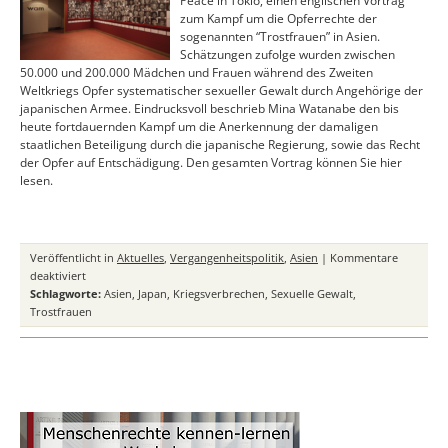
Peace in Tokio, einen englischen Vortrag
zum Kampf um die Opferrechte der
sogenannten “Trostfrauen” in Asien.
Schätzungen zufolge wurden zwischen
50.000 und 200.000 Mädchen und Frauen während des Zweiten
Weltkriegs Opfer systematischer sexueller Gewalt durch Angehörige der
japanischen Armee. Eindrucksvoll beschrieb Mina Watanabe den bis
heute fortdauernden Kampf um die Anerkennung der damaligen
staatlichen Beteiligung durch die japanische Regierung, sowie das Recht
der Opfer auf Entschädigung. Den gesamten Vortrag können Sie hier
lesen.
Veröffentlicht in
Aktuelles
,
Vergangenheitspolitik
,
Asien
|
Kommentare
für
deaktiviert
Vortrag
Schlagworte:
Asien
,
Japan
,
Kriegsverbrechen
,
Sexuelle Gewalt
,
“‘Trostfrauen’
Trostfrauen
in
Asien”
von
Mina
Watanabe