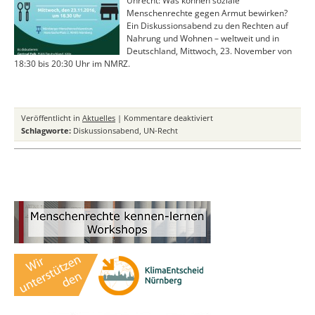
Unrecht: Was können soziale
Menschenrechte gegen Armut bewirken?
Ein Diskussionsabend zu den Rechten auf
Nahrung und Wohnen – weltweit und in
Deutschland, Mittwoch, 23. November von
18:30 bis 20:30 Uhr im NMRZ.
für
Veröffentlicht in
Aktuelles
|
Kommentare deaktiviert
Einladung:
Schlagworte:
Diskussionsabend
,
UN-Recht
UN-
Recht
statt
Unrecht:
Was
können
soziale
Menschenrechte
gegen
Armut
bewirken?