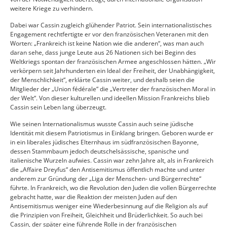
weitere Kriege zu verhindern.
Dabei war Cassin zugleich glühender Patriot. Sein internationalistisches
Engagement rechtfertigte er vor den französischen Veteranen mit den
Worten: „Frankreich ist keine Nation wie die anderen“, was man auch
daran sehe, dass junge Leute aus 26 Nationen sich bei Beginn des
Weltkriegs spontan der französischen Armee angeschlossen hätten. „Wir
verkörpern seit Jahrhunderten ein Ideal der Freiheit, der Unabhängigkeit,
der Menschlichkeit“, erklärte Cassin weiter, und deshalb seien die
Mitglieder der „Union fédérale“ die „Vertreter der französischen Moral in
der Welt“. Von dieser kulturellen und ideellen Mission Frankreichs blieb
Cassin sein Leben lang überzeugt.
Wie seinen Internationalismus wusste Cassin auch seine jüdische
Identität mit diesem Patriotismus in Einklang bringen. Geboren wurde er
in ein liberales jüdisches Elternhaus im südfranzösischen Bayonne,
dessen Stammbaum jedoch deutsch­elsässische, spanische und
italienische Wurzeln aufwies. Cassin war zehn Jahre alt, als in Frankreich
die „Affaire Dreyfus“ den Antisemitismus öffentlich machte und unter
anderem zur Gründung der „Liga der Menschen- und Bürgerrechte“
führte. In Frankreich, wo die Revolution den Juden die vollen Bürgerrechte
gebracht hatte, war die Reaktion der meisten Juden auf den
Antisemitismus weniger eine Wiederbesinnung auf die Religion als auf
die Prinzipien von Freiheit, Gleichheit und Brüderlichkeit. So auch bei
Cassin, der später eine führende Rolle in der französischen