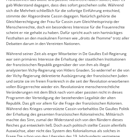
gab Widerstand dagegen, dass dies sofort geschehen solle. Während
sich die Mehrheit schließlich für die sofortige Einführung entschied,
stimmte der Abgeordnete Cassin dagegen. Natürlich gehörte die
Gleichberechtigung der Frau für Cassin zum Gleichheitsprinzip der
Menschenrechte, doch ein besonderes Interesse für die Frauenrechte
scheint er nie gehabt zu haben. Dafür spricht auch sein hartnäckiges
Festhalten an den maskulinen Formen wie „droits de l‘homme“ trotz aller
Debatten darum in den Vereinten Nationen.
Während seiner Zeit als enger Mitarbeiter in De Gaulles Exil-Regierung
war sein primäres Interesse die Erhaltung der staatlichen Institutionen
der französischen Republik gegenüber der von ihm als illegal
analysierten Vichy-Regierung von Hitlers Gnaden. So widerrief er die von
der Vichy-Regierung dekretierte Ausbürgerung der französischen Juden
und setzte sie im freien Frankreich in die seit der Revolution erworbenen
vollen Bürgerrechte wieder ein. Revolutionäre menschenrechtliche
Veränderungen mit dem Blick nach vorn aber passten nicht in dieses
Programm der Verteidigung der bestehenden Legalität der alten
Republik. Das gilt vor allem für die Frage der französischen Kolonien.
Während des Krieges unterstützte Cassin vorbehaltlos De Gaulles Politik
der Erhaltung des gesamten französischen Kolonialreichs. Militärisch
machte das Sinn, zumal der Widerstand sich von den Rändern dieses
Reiches gut entwickeln ließ. Doch auch politisch stellte Cassin allenfalls
Auswüchse, aber nicht das System des Kolonialismus als solches in
Frage.Die schon von den Liberalen des 19. Jahrhunderts vertretene