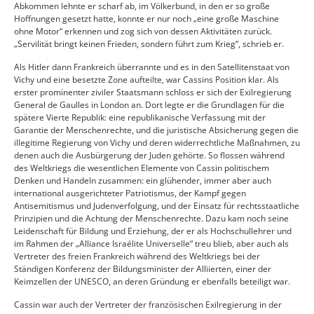
Abkommen lehnte er scharf ab, im Völkerbund, in den er so große
Hoffnungen gesetzt hatte, konnte er nur noch „eine große Maschine
ohne Motor“ erkennen und zog sich von dessen Aktivitäten zurück.
„Servilität bringt keinen Frieden, sondern führt zum Krieg“, schrieb er.
Als Hitler dann Frankreich überrannte und es in den Satellitenstaat von
Vichy und eine besetzte Zone aufteilte, war Cassins Position klar. Als
erster prominenter ziviler Staatsmann schloss er sich der Exilregierung
General de Gaulles in London an. Dort legte er die Grundlagen für die
spätere Vierte Republik: eine republikanische Verfassung mit der
Garantie der Menschenrechte, und die juristische Absicherung gegen die
illegitime Regierung von Vichy und deren widerrechtliche Maßnahmen, zu
denen auch die Ausbürgerung der Juden gehörte. So flossen während
des Weltkriegs die wesentlichen Elemente von Cassin politischem
Denken und Handeln zusammen: ein glühender, immer aber auch
international ausgerichteter Patriotismus, der Kampf gegen
Antisemitismus und Judenverfolgung, und der Einsatz für rechtsstaatliche
Prinzipien und die Achtung der Menschenrechte. Dazu kam noch seine
Leidenschaft für Bildung und Erziehung, der er als Hochschullehrer und
im Rahmen der „Alliance Israélite Universelle“ treu blieb, aber auch als
Vertreter des freien Frankreich während des Weltkriegs bei der
Ständigen Konferenz der Bildungsminister der Alliierten, einer der
Keimzellen der UNESCO, an deren Gründung er ebenfalls beteiligt war.
Cassin war auch der Vertreter der französischen Exilregierung in der