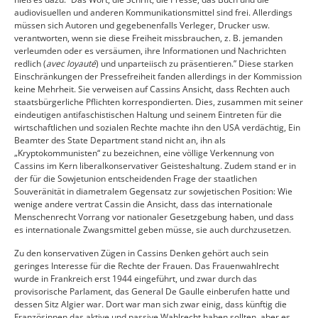
audiovisuellen und anderen Kommunikationsmittel sind frei. Allerdings
müssen sich Autoren und gegebenenfalls Verleger, Drucker usw.
verantworten, wenn sie diese Freiheit missbrauchen, z. B. jemanden
verleumden oder es versäumen, ihre Informationen und Nachrichten
redlich (
avec loyauté
) und unparteiisch zu präsentieren.” Diese starken
Einschränkungen der Pressefreiheit fanden allerdings in der Kommission
keine Mehrheit. Sie verweisen auf Cassins Ansicht, dass Rechten auch
staatsbürgerliche Pflichten korrespondierten. Dies, zusammen mit seiner
eindeutigen antifaschistischen Haltung und seinem Eintreten für die
wirtschaftlichen und sozialen Rechte machte ihn den USA verdächtig, Ein
Beamter des State Department stand nicht an, ihn als
„Kryptokommunisten“ zu bezeichnen, eine völlige Verkennung von
Cassins im Kern liberalkonservativer Geisteshaltung. Zudem stand er in
der für die Sowjetunion entscheidenden Frage der staatlichen
Souveränität in diametralem Gegensatz zur sowjetischen Position: Wie
wenige andere vertrat Cassin die Ansicht, dass das internationale
Menschenrecht Vorrang vor nationaler Gesetzgebung haben, und dass
es internationale Zwangsmittel geben müsse, sie auch durchzusetzen.
Zu den konservativen Zügen in Cassins Denken gehört auch sein
geringes Interesse für die Rechte der Frauen. Das Frauenwahlrecht
wurde in Frankreich erst 1944 eingeführt, und zwar durch das
provisorische Parlament, das General De Gaulle einberufen hatte und
dessen Sitz Algier war. Dort war man sich zwar einig, dass künftig die
Französinnen das aktive und passive Wahlrecht haben sollten, aber es