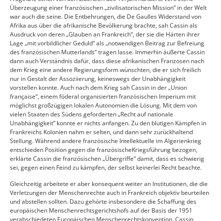
Überzeugung einer französischen „zivilisatorischen Mission“ in der Welt
war auch die seine. Die Entbehrungen, die De Gaulles Widerstand von
Afrika aus über die afrikanische Bevölkerung brachte, sah Cassin als
Ausdruck von deren „Glauben an Frankreich“, der sie die Härten ihrer
Lage „mit vorbildlicher Geduld“ als „notwendigen Beitrag zur Befreiung
des französischen Mutterlands“ tragen lasse. Immerhin äußerte Cassin
dann auch Verständnis dafür, dass diese afrikanischen Franzosen nach
dem Krieg eine andere Regierungsform wünschten, die er sich freilich
nur in Gestalt der Assoziierung, keineswegs der Unabhängigkeit
vorstellen konnte. Auch nach dem Krieg sah Cassin in der „Union
française“, einem föderal organisierten französischen Imperium mit
möglichst großzügigen lokalen Autonomien die Lösung. Mit dem von
vielen Staaten des Südens geforderten „Recht auf nationale
Unabhängigkeit“ konnte er nichts anfangen. Zu den blutigen Kämpfen in
Frankreichs Kolonien nahm er selten, und dann sehr zurückhaltend
Stellung. Während andere französische Intellektuelle im Algerienkrieg
entschieden Position gegen die französischeKriegsführung bezogen,
erklärte Cassin die französischen „Übergriffe“ damit, dass es schwierig
sei, gegen einen Feind zu kämpfen, der selbst keinerlei Recht beachte.
Gleichzeitig arbeitete er aber konsequent weiter an Institutionen, die die
Verletzungen der Menschenrechte auch in Frankreich objektiv beurteilen
und abstellen sollten. Dazu gehörte insbesondere die Schaffung des
europäischen Menschenrechtsgerichtshofs auf der Basis der 1951
verabschiedeten Europäischen Menschenrechtskonvention. Cassin