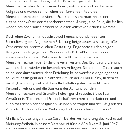
eine neue Friedensordnung auf der Basis von garantierten
Menschenrechten. Mit all seiner Energie stürzte er sich in die neue
Aufgabe und wurde schnell einer der führenden Köpfe der
Menschenrechtskommission. In Frankreich sieht man ihn als den
eigentlichen „Vater der Menschenrechtserklärung“, eine Rolle, die freilich
weder ihm noch sonst jemand bei dieser kollektiven Arbeit zukommt.
Doch ohne Zweifel hat Cassin sowohl entscheidende Ideen zur
Formulierung der Allgemeinen Erklärung beigesteuert als auch große
Verdienste an ihrer textlichen Gestaltung. Er gehörte zu denjenigen
Delegierten, die gegen den Widerstand z.B. Großbritanniens und
zunehmend auch der USA die wirtschaftlichen und sozialen
Menschenrechte in der Erklärung verankerten. Das Recht auf Erziehung
war ihm dabei wieder ein besonderes Anliegen. Dort konnte Cassin auch
seine Idee durchsetzen, dass Erziehung keine wertfreie Angelegenheit
sei. Auf Cassin geht der 2. Satz des Art. 26 der AEMR zurück, in dem es
heißt: „Die Bildung soll auf die volle Entfaltung der menschlichen
Persönlichkeit und auf die Stärkung der Achtung vor den
Menschenrechten und Grundfreiheiten gerichtet sein. Sie soll zu
Verständnis, Toleranz und Freundschaft zwischen allen Nationen und
allen rassischen oder religiösen Gruppen beitragen und der Tätigkeit der
Vereinten Nationen für die Wahrung des Friedens förderlich sein.“
Ähnliche Vorstellungen hatte Cassin bei der Formulierung des Rechts auf
Meinungsfreiheit. In seinem Vorentwurf für die AEMR vom 3. Juni 1947
hieß es dazu: “Das Wort, die Schrift, die Presse, das Buch und die