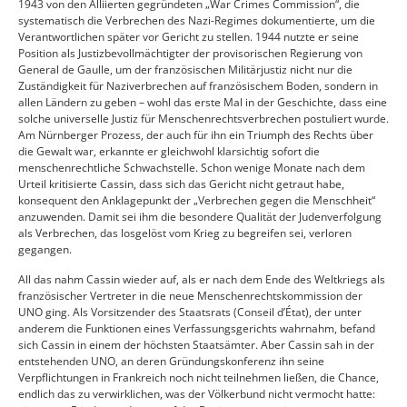
1943 von den Alliierten gegründeten „War Crimes Commission“, die
systematisch die Verbrechen des Nazi-Regimes dokumentierte, um die
Verantwortlichen später vor Gericht zu stellen. 1944 nutzte er seine
Position als Justizbevollmächtigter der provisorischen Regierung von
General de Gaulle, um der französischen Militärjustiz nicht nur die
Zuständigkeit für Naziverbrechen auf französischem Boden, sondern in
allen Ländern zu geben – wohl das erste Mal in der Geschichte, dass eine
solche universelle Justiz für Menschenrechtsverbrechen postuliert wurde.
Am Nürnberger Prozess, der auch für ihn ein Triumph des Rechts über
die Gewalt war, erkannte er gleichwohl klarsichtig sofort die
menschenrechtliche Schwachstelle. Schon wenige Monate nach dem
Urteil kritisierte Cassin, dass sich das Gericht nicht getraut habe,
konsequent den Anklagepunkt der „Verbrechen gegen die Menschheit“
anzuwenden. Damit sei ihm die besondere Qualität der Judenverfolgung
als Verbrechen, das losgelöst vom Krieg zu begreifen sei, verloren
gegangen.
All das nahm Cassin wieder auf, als er nach dem Ende des Weltkriegs als
französischer Vertreter in die neue Menschenrechtskommission der
UNO ging. Als Vorsitzender des Staatsrats (Conseil d’État), der unter
anderem die Funktionen eines Verfassungsgerichts wahrnahm, befand
sich Cassin in einem der höchsten Staatsämter. Aber Cassin sah in der
entstehenden UNO, an deren Gründungskonferenz ihn seine
Verpflichtungen in Frankreich noch nicht teilnehmen ließen, die Chance,
endlich das zu verwirklichen, was der Völkerbund nicht vermocht hatte: