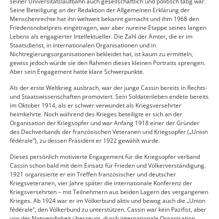
seiner Universitätslaufbahn auch gesellschaftlich und politisch tätig war.
Seine Beteiligung an der Redaktion der Allgemeinen Erklärung der
Menschenrechte hat ihn weltweit bekannt gemacht und ihm 1968 den
Friedensnobelpreis eingetragen, war aber nureine Etappe seines langen
Lebens als engagierter Intellektueller. Die Zahl der Ämter, die er im
Staatsdienst, in internationalen Organisationen und in
Nichtregierungsorganisationen bekleidet hat, ist kaum zu ermitteln,
gewiss jedoch würde sie den Rahmen dieses kleinen Portraits sprengen.
Aber sein Engagement hatte klare Schwerpunkte.
Als der erste Weltkrieg ausbrach, war der junge Cassin bereits in Rechts-
und Staatswissenschaften promoviert. Sein Soldatenleben endete bereits
im Oktober 1914, als er schwer verwundet als Kriegsversehrter
heimkehrte. Noch während des Krieges beteiligte er sich an der
Organisation der Kriegsopfer und war Anfang 1918 einer der Gründer
des Dachverbands der französischen Veteranen und Kriegsopfer („Union
fédérale“), zu dessen Präsident er 1922 gewählt wurde.
Dieses persönlich motivierte Engagement für die Kriegsopfer verband
Cassin schon bald mit dem Einsatz für Frieden und Völkerverständigung.
1921 organisierte er ein Treffen französischer und deutscher
Kriegsveteranen, vier Jahre später die internationale Konferenz der
Kriegsversehrten – mit Teilnehmern aus beiden Lagern des vergangenen
Krieges. Ab 1924 war er im Völkerbund aktiv und bewog auch die „Union
fédérale“, den Völkerbund zu unterstützen. Cassin war kein Pazifist, aber
von der Notwendigkeit überzeugt, durch internationale Organisation