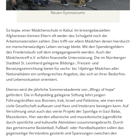
Kurz vor dem Start. Die Schülerinnen und Schüler des
Neuen Gymnasiums
So bspw. einer Mädchenschule in Kabul. Im krisengebeutelten
Afghanistan können Eltern oft weder das Schulgeld noch die
Arbeitsmaterialien zahlen. Dies trifft vor allem Mädchen denen hierdurch
ein menschenwürdiges Leben versagt bleibt. Mit den Spendengeldern
des Friedenslaufs soll dem entgegengewirkt werden. Auch der
Mädchentreff e.V. erfährt finanzielle Unterstützung. Die im Nürnberger
Stadtteil St. Leonhard gelegene Bildungs-, Freizeit- und
Beratungseinrichtung bietet für sechs- bis 14jährige Mädchen aller
Nationalitäten ein umfangreiches Angebot, das sich an ihrer Bedürfnis-
und Lebenssituation orientiert.
Ebenso wird die jährliche Sommerakademie von „Wings of hope“
gefördert. Die in Ruhpolding gelegene Stiftung lehrt jungen
Führungskräften aus Bosnien, Irak, Israel und Palästina, wie man eine
zivile Gesellschaft aufbauen und Hass und Intoleranz besiegen kann. Auf
Versöhnung setzt auch das vierte Projekt der Sportliga in Gazi Baba,
Mazedonien. Hier werden albanische und mazedonische Jugendliche
durch sportliche und kulturelle Aktivitäten zusammengebracht. Durch
das gemeinsame Basketball, Fußball- oder Handballspielen sollen das
gegenseitige Verständnis gestärkt und Spannungen zwischen den