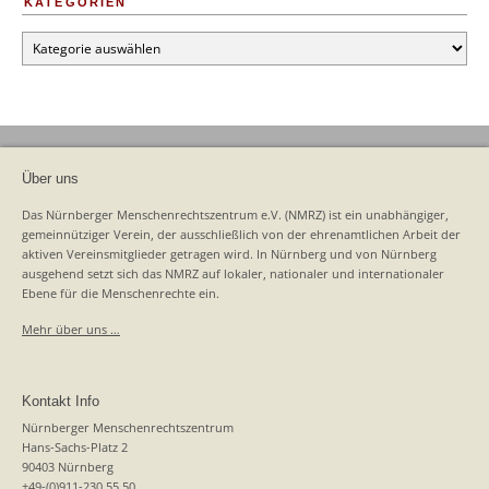
KATEGORIEN
Kategorien
Über uns
Das Nürnberger Menschenrechtszentrum e.V. (NMRZ) ist ein unabhängiger,
gemeinnütziger Verein, der ausschließlich von der ehrenamtlichen Arbeit der
aktiven Vereinsmitglieder getragen wird. In Nürnberg und von Nürnberg
ausgehend setzt sich das NMRZ auf lokaler, nationaler und internationaler
Ebene für die Menschenrechte ein.
Mehr über uns …
Kontakt Info
Nürnberger Menschenrechtszentrum
Hans-Sachs-Platz 2
90403 Nürnberg
+49-(0)911-230 55 50