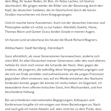
dem Weg. Ihr lautes Reden, ihr Bier, ihr fettes Lachen, ich fand es
abscheulich. Mir gingen wieder die Bilder von der Besatzung durch den
Kopf, die deutschen Soldaten, die im Gleichschritt durch die leeren
Straßen marschierten mit ihren Kriegsgesängen.
Und ich machte keine Ausnahmen. Auch mit der deutschen Literatur und
Philosophie wollte ich nichts zu tun haben. Allenfalls Goethe, Heine,
Thomas Mann und Günter Grass fanden Gnade in meinen Augen.
Ich hasste (und verabscheue bis heute) die Musik Richard Wagners.
Bildnachweis: Stadt Nürnberg, Dierenbach
Ganz allmählich, als neue Generationen heranwuchsen, änderte sich
mein Bild. An allen Deutschen meiner Generation, oder den noch älteren,
haftete für mich noch immer die Schande der Nazis. Aber gegen die
anderen, die jüngeren, die tatkräftig diese Vergangenheit angingen und
die sich am Ende sensibler und aufmerksamer als die jungen Franzosen
gegenüber allem erwiesen, was auf ein Wiederentstehen des Nazitums
hindeuten konnte, gegen die konnte ich nichts haben. Im Gegenteil, ich
bewunderte ihren offenen kritischen Geist, ihre Wachsamkeit, und ihre
bescheidene Haltung.
Bei verschiedenen internationalen Begegnungen, Kolloquien und
Konferenzen knüpfte ich mit einigen von ihnen Beziehungen an. Nach
und nach gab ich meine Abwehr auf, aber nicht bis zu dem Punkt, dass