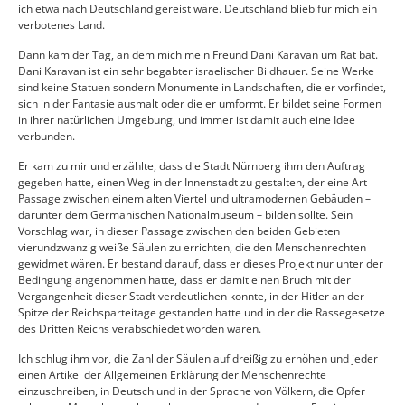
ich etwa nach Deutschland gereist wäre. Deutschland blieb für mich ein
verbotenes Land.
Dann kam der Tag, an dem mich mein Freund Dani Karavan um Rat bat.
Dani Karavan ist ein sehr begabter israelischer Bildhauer. Seine Werke
sind keine Statuen sondern Monumente in Landschaften, die er vorfindet,
sich in der Fantasie ausmalt oder die er umformt. Er bildet seine Formen
in ihrer natürlichen Umgebung, und immer ist damit auch eine Idee
verbunden.
Er kam zu mir und erzählte, dass die Stadt Nürnberg ihm den Auftrag
gegeben hatte, einen Weg in der Innenstadt zu gestalten, der eine Art
Passage zwischen einem alten Viertel und ultramodernen Gebäuden –
darunter dem Germanischen Nationalmuseum – bilden sollte. Sein
Vorschlag war, in dieser Passage zwischen den beiden Gebieten
vierundzwanzig weiße Säulen zu errichten, die den Menschenrechten
gewidmet wären. Er bestand darauf, dass er dieses Projekt nur unter der
Bedingung angenommen hatte, dass er damit einen Bruch mit der
Vergangenheit dieser Stadt verdeutlichen konnte, in der Hitler an der
Spitze der Reichsparteitage gestanden hatte und in der die Rassegesetze
des Dritten Reichs verabschiedet worden waren.
Ich schlug ihm vor, die Zahl der Säulen auf dreißig zu erhöhen und jeder
einen Artikel der Allgemeinen Erklärung der Menschenrechte
einzuschreiben, in Deutsch und in der Sprache von Völkern, die Opfer