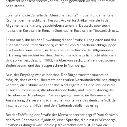
schwerer Menschenrechtsverletzungen geworden waren. Er stimmte
begeistert zu.
So entstand die „Straße der Menschenrechte“ mit den fundamentalen
Rechten der menschlichen Person, Artikel für Artikel, wie sie in der
Allgemeinen Erklärung geschrieben stehen, in Deutsch, aber auch in
Jiddisch, in Kurdisch, in Rom, in Quechua, in Russisch, in Tibetanisch usw.
Er bat mich, ihn bei der Einweihung dieser Straße zu begleiten und dazu
auf Kosten der Stadt Nürnberg Vertreter von Menschenrechtsgruppen
aus Ländern einzuladen, in denen heute die Rechte der Allgemeinen
Erklärung missachtet werden. Das konnte ich natürlich nicht ablehnen.
Und so kam es, dass ich 1993, im Alter von sechzig Jahren, deutschen
Boden betrat, und das ausgerechnet in Nürnberg…
Nun, der Empfang war wunderbar. Der Bürgermeister machte es
möglich, dass wir die Überreste der großen Naziaufmärsche besichtigen
konnten, die Tribüne wo Hitler das Wort ergriff, ein Gebäude, dass die
alliierten Bombenangriffe überstanden hatte, und in dem ständig der
Film über den Nürnberger Prozess gezeigt wurde, im Rahmen einer
Ausstellung, die verständlich machen wollte, wie das deutsche Volk der
Faszination durch Hitler und den Nationalsozialismus erlag.
Bei der Eröffnung der Straße der Menschenrechte ergriff Dani Karavan
das Wort. Er sprach auf Jiddisch, einer Sprache, die einst in Nürnbergs
Straßen erklungen war und die jetzt verschwunden ist. Es war die