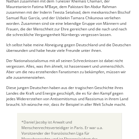
Nathan zusammen mit dem Tunesier Khemais Chamari, der
Mauretanierin Fatima M’Baye, dem Pakistani Ibn Abdur Rahman
zusammen mit der Inderin Teesta Setalvad, dem mexikanischen Bischof
Samuel Ruiz García, und der Usbekin Tamara Chikunova verliehen
worden. Zusammen sind sie eine lebendige Gruppe von Männern und
Frauen, die der Menschheit zur Ehre gereichen und die nach und nach
die schreckliche Vergangenheit Nürnbergs vergessen lassen.
Ich selbst habe meine Abneigung gegen Deutschland und die Deutschen
überwunden und habe heute viele Freunde unter ihnen.
Der Nationalsozialismus mit all seinen Schrecknissen ist dabei nicht
vergessen. Alles, was ihm ähnelt, ist hassenswert und unmenschlich.
Aber um die neu erstehenden Fanatismen zu bekämpfen, müssen wir
alle zusammenstehen.
Diese jungen Deutschen haben aus der tragischen Geschichte ihres
Landes die Kraft und Energie geschöpft, die es für den Kampf gegen
jedes Widererstehen von Antisemitismus und Rassismus in ihrem Land
braucht. Ich wünsche mir, dass ihr Beispiel in aller Welt Schule macht.
*Daniel Jacoby ist Anwalt und
Menschenrechtsverteidiger in Paris. Er war u.a.
Vorsitzender der französischen Liga für
Menschenrechte und ist Ehrenpräsident der