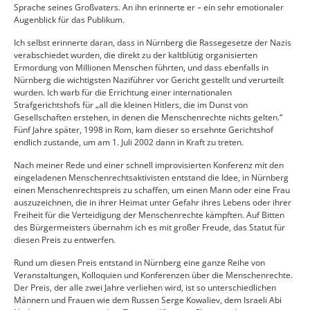
Sprache seines Großvaters. An ihn erinnerte er – ein sehr emotionaler
Augenblick für das Publikum.
Ich selbst erinnerte daran, dass in Nürnberg die Rassegesetze der Nazis
verabschiedet wurden, die direkt zu der kaltblütig organisierten
Ermordung von Millionen Menschen führten, und dass ebenfalls in
Nürnberg die wichtigsten Naziführer vor Gericht gestellt und verurteilt
wurden. Ich warb für die Errichtung einer internationalen
Strafgerichtshofs für „all die kleinen Hitlers, die im Dunst von
Gesellschaften erstehen, in denen die Menschenrechte nichts gelten.“
Fünf Jahre später, 1998 in Rom, kam dieser so ersehnte Gerichtshof
endlich zustande, um am 1. Juli 2002 dann in Kraft zu treten.
Nach meiner Rede und einer schnell improvisierten Konferenz mit den
eingeladenen Menschenrechtsaktivisten entstand die Idee, in Nürnberg
einen Menschenrechtspreis zu schaffen, um einen Mann oder eine Frau
auszuzeichnen, die in ihrer Heimat unter Gefahr ihres Lebens oder ihrer
Freiheit für die Verteidigung der Menschenrechte kämpften. Auf Bitten
des Bürgermeisters übernahm ich es mit großer Freude, das Statut für
diesen Preis zu entwerfen.
Rund um diesen Preis entstand in Nürnberg eine ganze Reihe von
Veranstaltungen, Kolloquien und Konferenzen über die Menschenrechte.
Der Preis, der alle zwei Jahre verliehen wird, ist so unterschiedlichen
Männern und Frauen wie dem Russen Serge Kowaliev, dem Israeli Abi