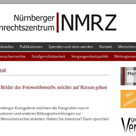
ktuelles
Publikationen
Spenden und aktiv werden
Kontakt
Menschenr
Menschenrechte
Strafgerichtsbarkeit
Vergangenheitspolitik
Weltregione
nst
 Bilder des Fotowettbewerbs möchte auf Reisen gehen
nberger Kreisgalerie möchten die Fotografien nun in
itutionen und anderen Bildungseinrichtungen zur
 Menschenrechte einladen. Haben Sie Interesse? Dann sprechen