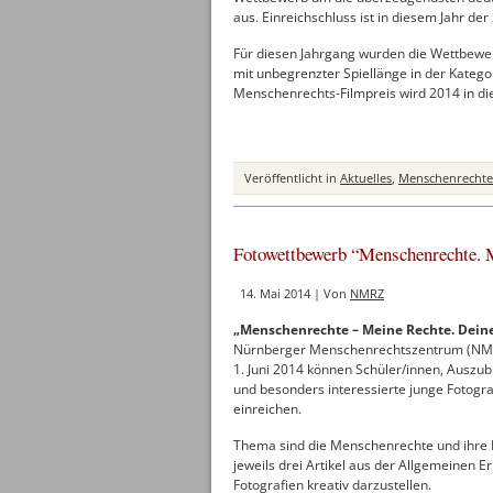
aus. Einreichschluss ist in diesem Jahr de
Für diesen Jahrgang wurden die Wettbewer
mit unbegrenzter Spiellänge in der Katego
Menschenrechts-Filmpreis wird 2014 in di
Veröffentlicht in
Aktuelles
,
Menschenrechte 
Fotowettbewerb “Menschenrechte. M
14. Mai 2014 | Von
NMRZ
„Menschenrechte – Meine Rechte. Deine
Nürnberger Menschenrechtszentrum (NMRZ)
1. Juni 2014 können Schüler/innen, Auszu
und besonders interessierte junge Fotogra
einreichen.
Thema sind die Menschenrechte und ihre B
jeweils drei Artikel aus der Allgemeinen 
Fotografien kreativ darzustellen.