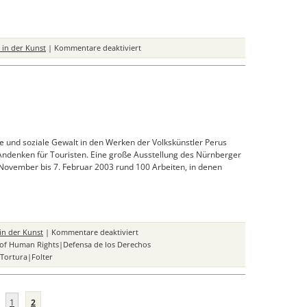
für
in der Kunst
|
Kommentare deaktiviert
Fotowettbewerb
“Menschenrechte.
Meine
Rechte.
Deine
Rechte.
Ausgelöst!”
e und soziale Gewalt in den Werken der Volkskünstler Perus
 Andenken für Touristen. Eine große Ausstellung des Nürnberger
ovember bis 7. Februar 2003 rund 100 Arbeiten, in denen
für
in der Kunst
|
Kommentare deaktiviert
Peru
 of Human Rights|Defensa de los Derechos
Ausstellung
Tortura|Folter
1
2