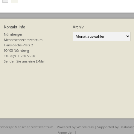
Kontakt Info
Archiv
Archiv
Nürnberger
Menschenrechtszentrum
Hans-Sachs-Platz 2
90403 Nürnberg
+49-(0)911-230 55 50
Senden Sie uns eine E-Mail
rnberger Menschenrechtszentrum | Powered by
WordPress
| Supported by
Bastidas
Anmelden
|