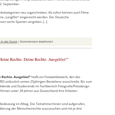
r 2. September.
bskategorien neu zugeschnitten. Ab sofort können auch Filme
rie „Langfilm“ eingereicht werden. Der Deutsche
esen sechs Sparten vergeben. […]
für
in der Kunst
|
Kommentare deaktiviert
Deutscher
Menschenrechts-
Filmpreis
eine Rechte. Deine Rechte. Ausgelöst!”
2014
 Rechte. Ausgelöst!“
heißt ein Fotowettbewerb, den das
 anlässlich seines 25jährigen Bestehens ausschreibt. Bis zum
bildende und Studierende im Fachbereich Fotografie/Fotodesign
f/innen unter 28 Jahren aus Deutschland ihre Arbeiten
edeutung im Alltag. Die Teilnehmer/innen sind aufgerufen,
Erklärung der Menschenrechte auszusuchen und mit je drei