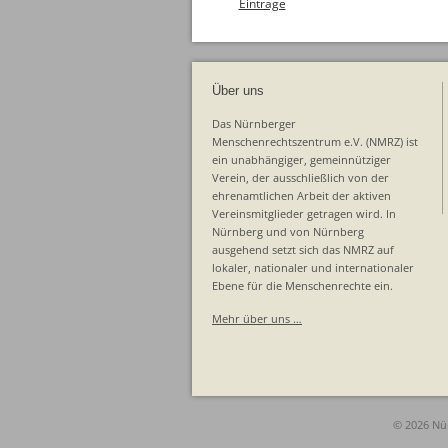
Einträge
Über uns
Das Nürnberger
Menschenrechtszentrum e.V. (NMRZ) ist
ein unabhängiger, gemeinnütziger
Verein, der ausschließlich von der
ehrenamtlichen Arbeit der aktiven
Vereinsmitglieder getragen wird. In
Nürnberg und von Nürnberg
ausgehend setzt sich das NMRZ auf
lokaler, nationaler und internationaler
Ebene für die Menschenrechte ein.
Mehr über uns …
© 2026 Nü