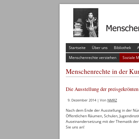
Startseite
Über uns
Bibliothek
A
Menschenrechte verstehen
Soziale 
Menschenrechte in der Ku
Die Ausstellung der preisgekrönten
9. Dezember 2014 | Von
NMRZ
Nach dem Ende der Ausstellung in der Nür
Öffentlichen Räumen, Schulen, Jugendinst
Auseinandersetzung mit der Thematik der
Sie uns an!