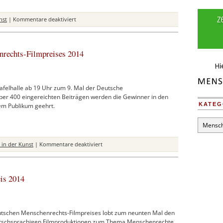
für
nst
|
Kommentare deaktiviert
Die
Ausstellung
der
nrechts-Filmpreises 2014
preisgekrönten
Bilder
des
Fotowettbewerbs
felhalle ab 19 Uhr zum 9. Mal der Deutsche
möchte
ber 400 eingereichten Beiträgen werden die Gewinner in den
auf
KATEG
em Publikum geehrt.
Reisen
gehen
Kategori
für
in der Kunst
|
Kommentare deaktiviert
Verleihung
des
Deutschen
is 2014
Menschenrechts-
Filmpreises
2014
eutschen Menschenrechts-Filmpreises lobt zum neunten Mal den
tschsprachigen Filmproduktionen zum Thema Menschenrechte