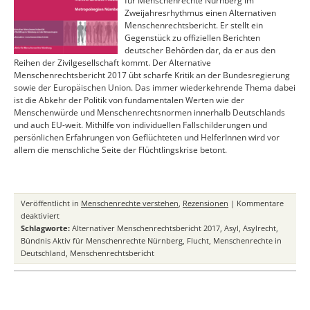
für Menschenrechte Nürnberg im
Zweijahresrhythmus einen Alternativen
Menschenrechtsbericht. Er stellt ein
Gegenstück zu offiziellen Berichten
deutscher Behörden dar, da er aus den
Reihen der Zivilgesellschaft kommt. Der Alternative
Menschenrechtsbericht 2017 übt scharfe Kritik an der Bundesregierung
sowie der Europäischen Union. Das immer wiederkehrende Thema dabei
ist die Abkehr der Politik von fundamentalen Werten wie der
Menschenwürde und Menschenrechtsnormen innerhalb Deutschlands
und auch EU-weit. Mithilfe von individuellen Fallschilderungen und
persönlichen Erfahrungen von Geflüchteten und HelferInnen wird vor
allem die menschliche Seite der Flüchtlingskrise betont.
Veröffentlicht in
Menschenrechte verstehen
,
Rezensionen
|
Kommentare
für
deaktiviert
Alternativer
Schlagworte:
Alternativer Menschenrechtsbericht 2017
,
Asyl
,
Asylrecht
,
Menschenrechtsbericht
Bündnis Aktiv für Menschenrechte Nürnberg
,
Flucht
,
Menschenrechte in
2017
Deutschland
,
Menschenrechtsbericht