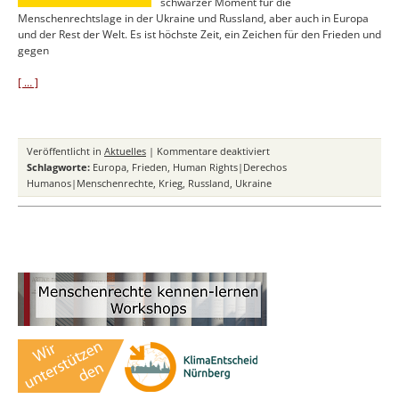
schwarzer Moment für die
Menschenrechtslage in der Ukraine und Russland, aber auch in Europa
und der Rest der Welt. Es ist höchste Zeit, ein Zeichen für den Frieden und
gegen
[ … ]
für
Veröffentlicht in
Aktuelles
|
Kommentare deaktiviert
Ukraine:
Schlagworte:
Europa
,
Frieden
,
Human Rights|Derechos
Es
Humanos|Menschenrechte
,
Krieg
,
Russland
,
Ukraine
ist
Zeit,
ein
Zeichen
für
den
Frieden
und
gegen
den
Krieg
zu
setzen!