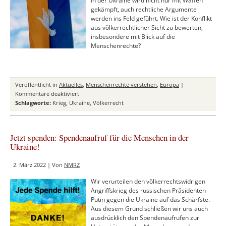
In der Ukraine wird nicht nur mit Waffen
gekämpft, auch rechtliche Argumente
werden ins Feld geführt. Wie ist der Konflikt
aus völkerrechtlicher Sicht zu bewerten,
insbesondere mit Blick auf die
Menschenrechte?
Veröffentlicht in
Aktuelles
,
Menschenrechte verstehen
,
Europa
|
für
Kommentare deaktiviert
Krieg
Schlagworte:
Krieg
,
Ukraine
,
Völkerrecht
und
Frieden
in
Jetzt spenden: Spendenaufruf für die Menschen in der
der
Ukraine!
Ukraine
–
2. März 2022 | Von
NMRZ
der
Ukraine-
Wir verurteilen den völkerrechtswidrigen
Krieg
Angriffskrieg des russischen Präsidenten
aus
Putin gegen die Ukraine auf das Schärfste.
völkerrechtlicher
Aus diesem Grund schließen wir uns auch
Sicht,
ausdrücklich den Spendenaufrufen zur
insbesondere