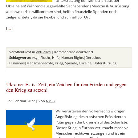
Unterstützung der Menschen aus der
mit
Ukraine an! Während ausgewählte Sachspenden (Medizin & Ausrüstung)
Blick
auch weiterhin willkommen sind, helfen finanzielle Spenden noch
auf
zielgerichteter, da sie flexibel und schnell vor Ort
die
Menschenrechte
[ … ]
für
Veröffentlicht in
Aktuelles
|
Kommentare deaktiviert
Jetzt
Schlagworte:
Asyl
,
Flucht
,
Hilfe
,
Human Rights|Derechos
spenden:
Humanos|Menschenrechte
,
Krieg
,
Spende
,
Ukraine
,
Unterstützung
Spendenaufruf
für
die
Ukraine: Es ist Zeit, ein Zeichen für den Frieden und gegen
Menschen
den Krieg zu setzen!
in
der
27. Februar 2022 | Von
NMRZ
Ukraine!
Wir verurteilen den völkerrechtswidrigen
Angriffskrieg des russischen Präsidenten
Putin gegen die Ukraine auf das Schärfste.
Dieser Krieg in Europa verursacht massive
Menschenrechtsverletzungen und ist ein