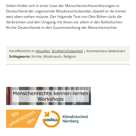
Selten findet sich in einer Liste der Menschenrechtsverletzungen in
Deutschland der sogenannte Missbrauchsskandal, obwohl er da immer
weit oben stehen müsste. Der folgende Text von Otto Böhm rückt die
Verbrechen und den Umgang mit ihnen vor allem in der Katholischen
Kirche Deutschlands in den Zusammenhang der Menschenrechte.
für
Veröffentlicht in
Aktuelles
,
Strafgerichtsbarkeit
|
Kommentare deaktiviert
„Sexue
Schlagworte:
Kirche
,
Missbrauch
,
Religion
Missbr
Eine
staatli
Wahrhe
für
die
juristi
Aufarb
der
Mensch
in
der
Kathol
Kirche