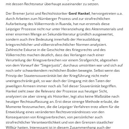
mit dessen Rechtsnatur überhaupt auseinander zu setzen.
Der Bremer Jurist und Rechtshistoriker
Gerd Hankel
, hervorgetreten u.a.
durch Arbeiten zum Nürnberger Prozess und zur strafrechtlichen
Aufarbeitung des Völkermords in Ruanda, hat nun erstmals diese
Leipziger Prozesse nicht nur unter Heranziehung des Aktenmaterials und
einer enormen Menge an Sekundärliteratur gründlich ausgewertet,
sondern auch ihre Bedeutung innerhalb der Herausbildung
kriegsrechtlicher und völkerstrafrechtlicher Normen analysiert.
Zahlreiche Exkurse in die Geschichte des Kriegsrechts und des
Völkerrechts machen deutlich, dass das Verlangen nach einer
Verurteilung der Kriegsverbrechen vor einem Strafgericht, abgesehen
von dem Vorwurf der “Siegerjustiz”, durchaus umstritten war und sich auf
noch sehr schwankendem rechtlichen Boden bewegte. Selbst wenn das
Prinzip der Staatensouveränität bei der Kriegführung nicht mehr
uneingeschränkt galt, so war doch der Umgang mit den Taten der
jeweiligen Armeen immer noch als Teil dieser Souveränität begriffen.
Hankel sieht zwar die Relevanz der Prozesse aus heutiger Sicht,
analysiert sie aber streng als Historiker, legt also keine Maßstäbe nach
heutiger Rechtsauffassung an. Erst diese strenge Methode erlaubt, die
Momente festzumachen, die die Leipziger Verfahren trotz allem für die
Entwicklung eines veränderten Rechtsverständnisses von den
Konsequenzen von Kriegsverbrechen, von persönlicher auch
strafrechtlicher Verantwortlichkeit und von den Grenzen staatlicher
Willkür hatten. Interessant ist in diesem Zusammenhang auch der