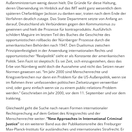
Außenministerium wenig davon hielt. Die Gründe für diese Haltung,
deren Überwindung im Hinblick auf das IMT wohl ganz wesentlich dem
späteren Chefankläger Jackson zu danken war, traten nach dem Ende der
Verfahren deutlich zutage. Das State Department setzte von Anfang an
darauf, Deutschland als Verbündeten gegen den Kommunismus zu
gewinnen und hielt die Prozesse für kontraproduktiv. Ausführlich
schildert Maguire im letzten Teil des Buches die Geschichte des
opportunistischen rollbacks der Nürnberger Prozesse durch die
amerikanischen Behörden nach 1947. Den Dualismus zwischen
Prinzipienfestigkeit in der Anwendung internationalen Rechts und
opportunistischer “Realpolitik” sieht er als Konstante der amerikanischen
Politik. Sein Fazit ist skeptisch: Es sei Zeit, sich einzugestehen, dass das
Erbe von Nürnberg wohl doch die Ausnahme und nicht das Setzen neuer
Normen gewesen sei. “Im Jahr 2000 sind Menschenrechte und
Kriegsverbrechen nur dann ein Problem für die US-Außenpolitik, wenn sie
im Rahmen ihrer umfassenden politischen Zielsetzungen verwertbar
sind, oder ganz einfach wenn sie zu einem public-relations-Problem
werden.” Geschrieben im Jahr 2000, vor dem 11. September und vor dem
Irakkrieg.
Gleichwohl geht die Suche nach neuen Formen internationaler
Rechtsprechung auf dem Gebiet des Kriegsrechts und der
Menschenrechte weiter.
“New Approaches in International Criminal
Justice”
ist ein weiterer Band aus der Publikationsreihe des Freiburger
Max-Planck-Instituts für ausländisches und internationales Strafrecht. Er