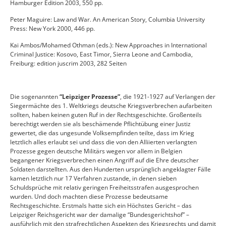
Hamburger Edition 2003, 550 pp.
Peter Maguire: Law and War. An American Story, Columbia University
Press: New York 2000, 446 pp.
Kai Ambos/Mohamed Othman (eds.): New Approaches in International
Criminal Justice: Kosovo, East Timor, Sierra Leone and Cambodia,
Freiburg: edition juscrim 2003, 282 Seiten
Die sogenannten
“Leipziger Prozesse”
, die 1921-1927 auf Verlangen der
Siegermächte des 1. Weltkriegs deutsche Kriegsverbrechen aufarbeiten
sollten, haben keinen guten Ruf in der Rechtsgeschichte. Großenteils
berechtigt werden sie als beschämende Pflichtübung einer Justiz
gewertet, die das ungesunde Volksempfinden teilte, dass im Krieg
letztlich alles erlaubt sei und dass die von den Alliierten verlangten
Prozesse gegen deutsche Militärs wegen vor allem in Belgien
begangener Kriegsverbrechen einen Angriff auf die Ehre deutscher
Soldaten darstellten. Aus den Hunderten ursprünglich angeklagter Fälle
kamen letztlich nur 17 Verfahren zustande, in denen sieben
Schuldsprüche mit relativ geringen Freiheitsstrafen ausgesprochen
wurden. Und doch machten diese Prozesse bedeutsame
Rechtsgeschichte. Erstmals hatte sich ein Höchstes Gericht – das
Leipziger Reichsgericht war der damalige “Bundesgerichtshof” –
ausführlich mit den strafrechtlichen Aspekten des Kriegsrechts und damit