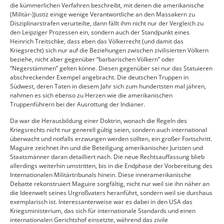
die kümmerlichen Verfahren beschreibt, mit denen die amerikanische
(Militär-)Justiz einige wenige Verantwortliche an den Massakern zu
Disziplinarstrafen verurteilte, dann fällt ihm nicht nur der Vergleich zu
den Leipziger Prozessen ein, sondern auch der Standpunkt eines
Heinrich Treitschke, dass eben das Völkerrecht (und damit das
Kriegsrecht) sich nur auf die Beziehungen zwischen zivilisierten Völkern
beziehe, nicht aber gegenüber “barbarischen Völkern” oder
“Negerstämmen” gelten könne. Diesen gegenüber sei nur das Statuieren
abschreckender Exempel angebracht. Die deutschen Truppen in
Südwest, deren Taten in diesem Jahr sich zum hundertsten mal jähren,
nahmen es sich ebenso zu Herzen wie die amerikanischen
Truppenführern bei der Ausrottung der Indianer.
Da war die Herausbildung einer Doktrin, wonach die Regeln des
Kriegsrechts nicht nur generell gültig seien, sondern auch international
überwacht und notfalls erzwungen werden sollten, ein großer Fortschritt.
Maguire zeichnet ihn und die Beteiligung amerikanischer Juristen und
Staatsmänner daran detailliert nach. Die neue Rechtsauffassung blieb
allerdings weiterhin umstritten, bis in die Endphase der Vorbereitung des
Internationalen Militärtribunals hinein. Diese inneramerikanische
Debatte rekonstruiert Maguire sorgfältig, nicht nur weil sie ihn näher an
die Ideenwelt seines Urgroßvaters heranführt, sondern weil sie durchaus
exemplarisch ist. Interessanterweise war es dabei in den USA das
Kriegsministerium, das sich für internationale Standards und einen
internationalen Gerichtshof einsetzte, während das zivile