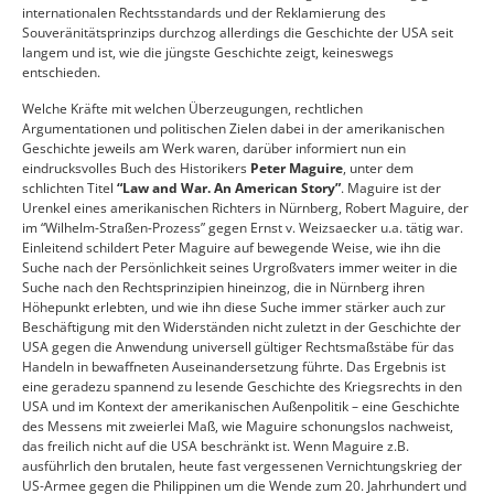
internationalen Rechtsstandards und der Reklamierung des
Souveränitätsprinzips durchzog allerdings die Geschichte der USA seit
langem und ist, wie die jüngste Geschichte zeigt, keineswegs
entschieden.
Welche Kräfte mit welchen Überzeugungen, rechtlichen
Argumentationen und politischen Zielen dabei in der amerikanischen
Geschichte jeweils am Werk waren, darüber informiert nun ein
eindrucksvolles Buch des Historikers
Peter Maguire
, unter dem
schlichten Titel
“Law and War. An American Story”
. Maguire ist der
Urenkel eines amerikanischen Richters in Nürnberg, Robert Maguire, der
im “Wilhelm-Straßen-Prozess” gegen Ernst v. Weizsaecker u.a. tätig war.
Einleitend schildert Peter Maguire auf bewegende Weise, wie ihn die
Suche nach der Persönlichkeit seines Urgroßvaters immer weiter in die
Suche nach den Rechtsprinzipien hineinzog, die in Nürnberg ihren
Höhepunkt erlebten, und wie ihn diese Suche immer stärker auch zur
Beschäftigung mit den Widerständen nicht zuletzt in der Geschichte der
USA gegen die Anwendung universell gültiger Rechtsmaßstäbe für das
Handeln in bewaffneten Auseinandersetzung führte. Das Ergebnis ist
eine geradezu spannend zu lesende Geschichte des Kriegsrechts in den
USA und im Kontext der amerikanischen Außenpolitik – eine Geschichte
des Messens mit zweierlei Maß, wie Maguire schonungslos nachweist,
das freilich nicht auf die USA beschränkt ist. Wenn Maguire z.B.
ausführlich den brutalen, heute fast vergessenen Vernichtungskrieg der
US-Armee gegen die Philippinen um die Wende zum 20. Jahrhundert und