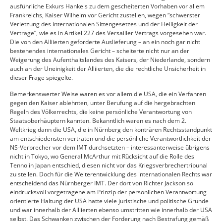
ausführliche Exkurs Hankels zu dem gescheiterten Vorhaben vor allem
Frankreichs, Kaiser Wilhelm vor Gericht zustellen, wegen “schwerster
Verletzung des internationalen Sittengesetzes und der Heiligkeit der
Verträge”, wie es in Artikel 227 des Versailler Vertrags vorgesehen war.
Die von den Alliierten geforderte Auslieferung – an ein noch gar nicht
bestehendes internationales Gericht – scheiterte nicht nur an der
Weigerung des Aufenthaltslandes des Kaisers, der Niederlande, sondern
auch an der Uneinigkeit der Alliierten, die die rechtliche Unsicherheit in
dieser Frage spiegelte.
Bemerkenswerter Weise waren es vor allem die USA, die ein Verfahren
gegen den Kaiser ablehnten, unter Berufung auf die hergebrachten
Regeln des Völkerrechts, die keine persönliche Verantwortung von
Staatsoberhäuptern kannten. Bekanntlich waren es nach dem 2.
Weltkrieg dann die USA, die in Nürnberg den konträren Rechtsstandpunkt
am entschiedensten vertraten und die persönliche Verantwortlichkeit der
NS-Verbrecher vor dem IMT durchsetzten – interessanterweise übrigens
nicht in Tokyo, wo General McArthur mit Rücksicht auf die Rolle des
Tenno in Japan entschied, diesen nicht vor das Kriegsverbrechertribunal
zu stellen. Doch für die Weiterentwicklung des internationalen Rechts war
entscheidend das Nürnberger IMT. Der dort von Richter Jackson so
eindrucksvoll vorgetragene am Prinzip der persönlichen Verantwortung
orientierte Haltung der USA hatte viele juristische und politische Gründe
und war innerhalb der Alliierten ebenso umstritten wie innerhalb der USA
selbst. Das Schwanken zwischen der Forderung nach Bestrafung gemäß