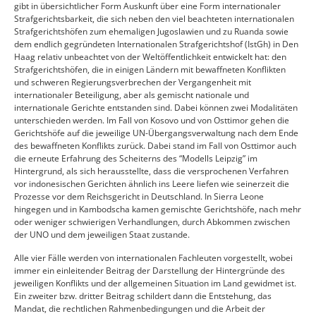
gibt in übersichtlicher Form Auskunft über eine Form internationaler
Strafgerichtsbarkeit, die sich neben den viel beachteten internationalen
Strafgerichtshöfen zum ehemaligen Jugoslawien und zu Ruanda sowie
dem endlich gegründeten Internationalen Strafgerichtshof (IstGh) in Den
Haag relativ unbeachtet von der Weltöffentlichkeit entwickelt hat: den
Strafgerichtshöfen, die in einigen Ländern mit bewaffneten Konflikten
und schweren Regierungsverbrechen der Vergangenheit mit
internationaler Beteiligung, aber als gemischt nationale und
internationale Gerichte entstanden sind. Dabei können zwei Modalitäten
unterschieden werden. Im Fall von Kosovo und von Osttimor gehen die
Gerichtshöfe auf die jeweilige UN-Übergangsverwaltung nach dem Ende
des bewaffneten Konflikts zurück. Dabei stand im Fall von Osttimor auch
die erneute Erfahrung des Scheiterns des “Modells Leipzig” im
Hintergrund, als sich herausstellte, dass die versprochenen Verfahren
vor indonesischen Gerichten ähnlich ins Leere liefen wie seinerzeit die
Prozesse vor dem Reichsgericht in Deutschland. In Sierra Leone
hingegen und in Kambodscha kamen gemischte Gerichtshöfe, nach mehr
oder weniger schwierigen Verhandlungen, durch Abkommen zwischen
der UNO und dem jeweiligen Staat zustande.
Alle vier Fälle werden von internationalen Fachleuten vorgestellt, wobei
immer ein einleitender Beitrag der Darstellung der Hintergründe des
jeweiligen Konflikts und der allgemeinen Situation im Land gewidmet ist.
Ein zweiter bzw. dritter Beitrag schildert dann die Entstehung, das
Mandat, die rechtlichen Rahmenbedingungen und die Arbeit der