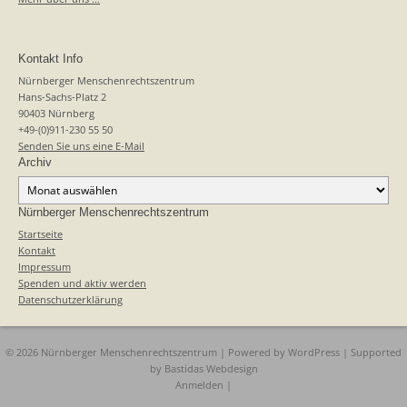
Kontakt Info
Nürnberger Menschenrechtszentrum
Hans-Sachs-Platz 2
90403 Nürnberg
+49-(0)911-230 55 50
Senden Sie uns eine E-Mail
Archiv
Archiv
Nürnberger Menschenrechtszentrum
Startseite
Kontakt
Impressum
Spenden und aktiv werden
Datenschutzerklärung
© 2026 Nürnberger Menschenrechtszentrum | Powered by
WordPress
| Supported
by
Bastidas Webdesign
Anmelden
|