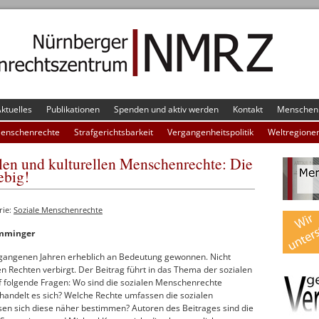
ktuelles
Publikationen
Spenden und aktiv werden
Kontakt
Menschenr
Menschenrechte
Strafgerichtsbarkeit
Vergangenheitspolitik
Weltregione
alen und kulturellen Menschenrechte: Die
iebig!
rie:
Soziale Menschenrechte
amminger
gangenen Jahren erheblich an Bedeutung gewonnen. Nicht
esen Rechten verbirgt. Der Beitrag führt in das Thema der sozialen
f folgende Fragen: Wo sind die sozialen Menschenrechte
handelt es sich? Welche Rechte umfassen die sozialen
en sich diese näher bestimmen? Autoren des Beitrages sind die