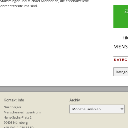
ka Stamminger und Michael Krennerich, die ehrenamtliche
enrechtszentrums sind.
KATEG
Kategori
Kontakt Info
Archiv
Archiv
Nürnberger
Menschenrechtszentrum
Hans-Sachs-Platz 2
90403 Nürnberg
+49-(0)911-230 55 50