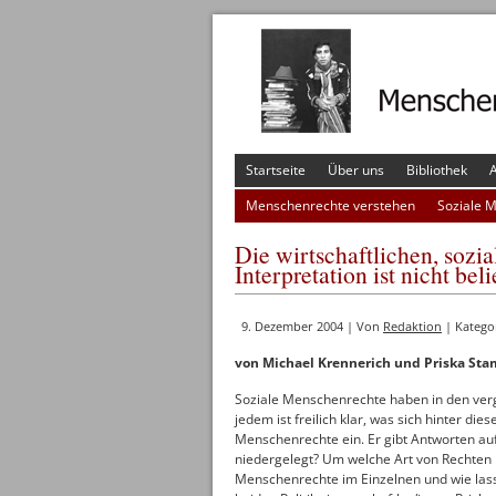
Startseite
Über uns
Bibliothek
A
Menschenrechte verstehen
Soziale 
Die wirtschaftlichen, sozi
Interpretation ist nicht bel
9. Dezember 2004 | Von
Redaktion
| Katego
von Michael Krennerich und Priska St
Soziale Menschenrechte haben in den ver
jedem ist freilich klar, was sich hinter di
Menschenrechte ein. Er gibt Antworten au
niedergelegt? Um welche Art von Rechten 
Menschenrechte im Einzelnen und wie lass