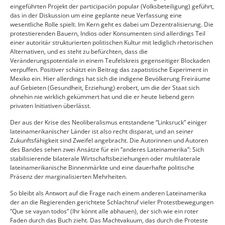
eingeführten Projekt der participación popular (Volksbeteiligung) geführt,
das in der Diskussion um eine geplante neue Verfassung eine
wesentliche Rolle spielt. Im Kern geht es dabei um Dezentralisierung. Die
protestierenden Bauern, Indios oder Konsumenten sind allerdings Teil
einer autoritär strukturierten politischen Kultur mit lediglich rhetorischen
Alternativen, und es steht zu befürchten, dass die
Veränderungspotentiale in einem Teufelskreis gegenseitiger Blockaden
verpuffen. Positiver schätzt ein Beitrag das zapatistische Experiment in
Mexiko ein. Hier allerdings hat sich die indigene Bevölkerung Freiräume
auf Gebieten (Gesundheit, Erziehung) erobert, um die der Staat sich
ohnehin nie wirklich gekümmert hat und die er heute liebend gern
privaten Initiativen überlässt.
Der aus der Krise des Neoliberalismus entstandene “Linksruck” einiger
lateinamerikanischer Länder ist also recht disparat, und an seiner
Zukunftsfähigkeit sind Zweifel angebracht. Die Autorinnen und Autoren
des Bandes sehen zwei Ansätze für ein “anderes Lateinamerika”: Sich
stabilisierende bilaterale Wirtschaftsbeziehungen oder multilaterale
lateinamerikanische Binnenmärkte und eine dauerhafte politische
Präsenz der marginalisierten Mehrheiten.
So bleibt als Antwort auf die Frage nach einem anderen Lateinamerika
der an die Regierenden gerichtete Schlachtruf vieler Protestbewegungen
“Que se vayan todos” (Ihr könnt alle abhauen), der sich wie ein roter
Faden durch das Buch zieht. Das Machtvakuum, das durch die Proteste