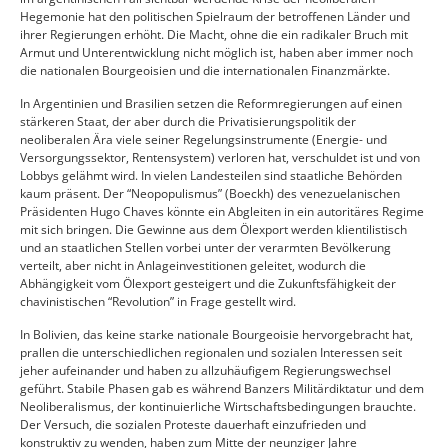
Hegemonie hat den politischen Spielraum der betroffenen Länder und
ihrer Regierungen erhöht. Die Macht, ohne die ein radikaler Bruch mit
Armut und Unterentwicklung nicht möglich ist, haben aber immer noch
die nationalen Bourgeoisien und die internationalen Finanzmärkte.
In Argentinien und Brasilien setzen die Reformregierungen auf einen
stärkeren Staat, der aber durch die Privatisierungspolitik der
neoliberalen Ära viele seiner Regelungsinstrumente (Energie- und
Versorgungssektor, Rentensystem) verloren hat, verschuldet ist und von
Lobbys gelähmt wird. In vielen Landesteilen sind staatliche Behörden
kaum präsent. Der “Neopopulismus” (Boeckh) des venezuelanischen
Präsidenten Hugo Chaves könnte ein Abgleiten in ein autoritäres Regime
mit sich bringen. Die Gewinne aus dem Ölexport werden klientilistisch
und an staatlichen Stellen vorbei unter der verarmten Bevölkerung
verteilt, aber nicht in Anlageinvestitionen geleitet, wodurch die
Abhängigkeit vom Ölexport gesteigert und die Zukunftsfähigkeit der
chavinistischen “Revolution” in Frage gestellt wird.
In Bolivien, das keine starke nationale Bourgeoisie hervorgebracht hat,
prallen die unterschiedlichen regionalen und sozialen Interessen seit
jeher aufeinander und haben zu allzuhäufigem Regierungswechsel
geführt. Stabile Phasen gab es während Banzers Militärdiktatur und dem
Neoliberalismus, der kontinuierliche Wirtschaftsbedingungen brauchte.
Der Versuch, die sozialen Proteste dauerhaft einzufrieden und
konstruktiv zu wenden, haben zum Mitte der neunziger Jahre