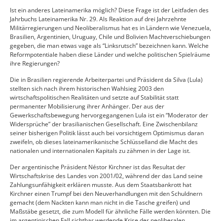
Ist ein anderes Lateinamerika möglich? Diese Frage ist der Leitfaden des
Jahrbuchs Lateinamerika Nr. 29. Als Reaktion auf drei Jahrzehnte
Militärregierungen und Neoliberalismus hat es in Ländern wie Venezuela,
Brasilien, Argentinien, Uruguay, Chile und Bolivien Machtverschiebungen
gegeben, die man etwas vage als “Linksrutsch” bezeichnen kann. Welche
Reformpotentiale haben diese Länder und welche politischen Spielräume
ihre Regierungen?
Die in Brasilien regierende Arbeiterpartei und Präsident da Silva (Lula)
stellten sich nach ihrem historischen Wahlsieg 2003 den
wirtschaftspolitischen Realitäten und setzte auf Stabilität statt
permanenter Mobilisierung ihrer Anhänger. Der aus der
Gewerkschaftsbewegung hervorgegangenen Lula ist ein “Moderator der
Widersprüche” der brasilianischen Gesellschaft. Eine Zwischenbilanz
seiner bisherigen Politik lässt auch bei vorsichtigem Optimismus daran
zweifeln, ob dieses lateinamerikanische Schlüsselland die Macht des
nationalen und internationalen Kapitals zu zähmen in der Lage ist.
Der argentinische Präsident Néstor Kirchner ist das Resultat der
Wirtschaftskrise des Landes von 2001/02, während der das Land seine
Zahlungsunfähigkeit erklären musste. Aus dem Staatsbankrott hat
Kirchner einen Trumpf bei den Neuverhandlungen mit den Schuldnern
gemacht (dem Nackten kann man nicht in die Tasche greifen) und
Maßstäbe gesetzt, die zum Modell für ähnliche Fälle werden könnten. Die
im argentinischen Fall sichtbar werdende Krise der neoliberalen