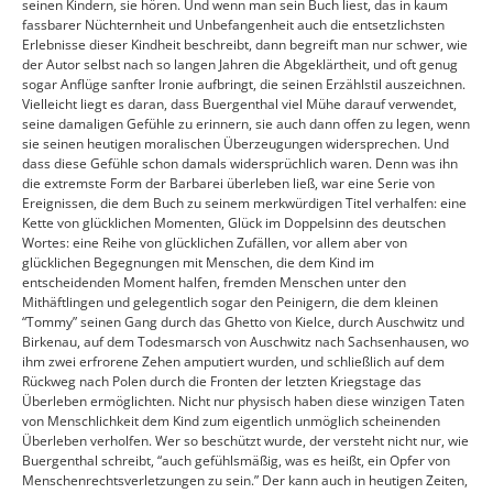
seinen Kindern, sie hören. Und wenn man sein Buch liest, das in kaum
fassbarer Nüchternheit und Unbefangenheit auch die entsetzlichsten
Erlebnisse dieser Kindheit beschreibt, dann begreift man nur schwer, wie
der Autor selbst nach so langen Jahren die Abgeklärtheit, und oft genug
sogar Anflüge sanfter Ironie aufbringt, die seinen Erzählstil auszeichnen.
Vielleicht liegt es daran, dass Buergenthal viel Mühe darauf verwendet,
seine damaligen Gefühle zu erinnern, sie auch dann offen zu legen, wenn
sie seinen heutigen moralischen Überzeugungen widersprechen. Und
dass diese Gefühle schon damals widersprüchlich waren. Denn was ihn
die extremste Form der Barbarei überleben ließ, war eine Serie von
Ereignissen, die dem Buch zu seinem merkwürdigen Titel verhalfen: eine
Kette von glücklichen Momenten, Glück im Doppelsinn des deutschen
Wortes: eine Reihe von glücklichen Zufällen, vor allem aber von
glücklichen Begegnungen mit Menschen, die dem Kind im
entscheidenden Moment halfen, fremden Menschen unter den
Mithäftlingen und gelegentlich sogar den Peinigern, die dem kleinen
“Tommy” seinen Gang durch das Ghetto von Kielce, durch Auschwitz und
Birkenau, auf dem Todesmarsch von Auschwitz nach Sachsenhausen, wo
ihm zwei erfrorene Zehen amputiert wurden, und schließlich auf dem
Rückweg nach Polen durch die Fronten der letzten Kriegstage das
Überleben ermöglichten. Nicht nur physisch haben diese winzigen Taten
von Menschlichkeit dem Kind zum eigentlich unmöglich scheinenden
Überleben verholfen. Wer so beschützt wurde, der versteht nicht nur, wie
Buergenthal schreibt, “auch gefühlsmäßig, was es heißt, ein Opfer von
Menschenrechtsverletzungen zu sein.” Der kann auch in heutigen Zeiten,