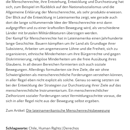
die Menschenrechte, ihre Entstehung, Entwicklung und Durchsetzung hat
sich, zum Beispiel im Rückblick auf den Nationalsozialismus und die
Allgemeine Erklärung der Menschenrechte, als sehr produktiv erwiesen.
Der Blick auf die Entwicklung in Lateinamerika zeigt, wie gerade auch
dort die lange schlummernde Idee der Menschenrechte erst dann
aufgegriffen und zu einer kraftvollen Bewegung wird, als verschiedene
Länder mit brutalen Militärdiktaturen überzogen werden.
Der Kampf für Menschenrechte hat in Lateinamerika einen Jahrhunderte
lange Geschichte. Bauern kämpften um ihr Land als Grundlage ihrer
Subsistenz, Arbeiter um angemessene Löhne und die Freiheit, sich zu
organisieren, ethnische Minderheiten um ihre Bürgerrechte und gegen
Diskriminierung, religiöse Minderheiten um die freie Ausübung ihres
Glaubens. In all diesen Bereichen formierten sich auch soziale
Bewegungen. Allerdings formulierten sie ihre Ziele, die wir ohne
Schwierigkeiten als menschenrechtliche Forderungen verstehen können,
in aller Regel eben nicht explizit als solche. Genau so wenig setzten sie
bei der Entwicklung der Strategien zur Durchsetzung ihrer Ziele auf das
menschenrechtliche Instrumentarium. Ein menschenrechtlicher
Zielhorizont sozialer Forderungen setzt Vermittlungsschritte voraus, die
sich in aller Regel nicht aus der Bewegung selbst ergeben.
Zum Artikel:
Die lateinamerikanische Menschenrechtsbewegung
Schlagworte:
Chile
,
Human Rights|Derechos