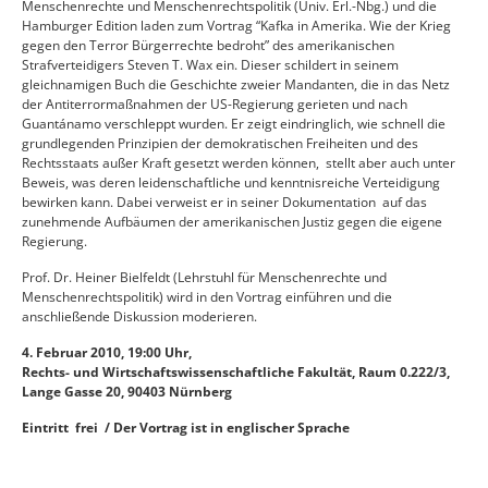
Menschenrechte und Menschenrechtspolitik (Univ. Erl.-Nbg.) und die
Hamburger Edition laden zum Vortrag “Kafka in Amerika. Wie der Krieg
gegen den Terror Bürgerrechte bedroht” des amerikanischen
Strafverteidigers Steven T. Wax ein. Dieser schildert in seinem
gleichnamigen Buch die Geschichte zweier Mandanten, die in das Netz
der Antiterrormaßnahmen der US-Regierung gerieten und nach
Guantánamo verschleppt wurden. Er zeigt eindringlich, wie schnell die
grundlegenden Prinzipien der demokratischen Freiheiten und des
Rechtsstaats außer Kraft gesetzt werden können, stellt aber auch unter
Beweis, was deren leidenschaftliche und kenntnisreiche Verteidigung
bewirken kann. Dabei verweist er in seiner Dokumentation auf das
zunehmende Aufbäumen der amerikanischen Justiz gegen die eigene
Regierung.
Prof. Dr. Heiner Bielfeldt (Lehrstuhl für Menschenrechte und
Menschenrechtspolitik) wird in den Vortrag einführen und die
anschließende Diskussion moderieren.
4. Februar 2010, 19:00 Uhr,
Rechts- und Wirtschaftswissenschaftliche Fakultät, Raum 0.222/3,
Lange Gasse 20, 90403 Nürnberg
Eintritt frei / Der Vortrag ist in englischer Sprache