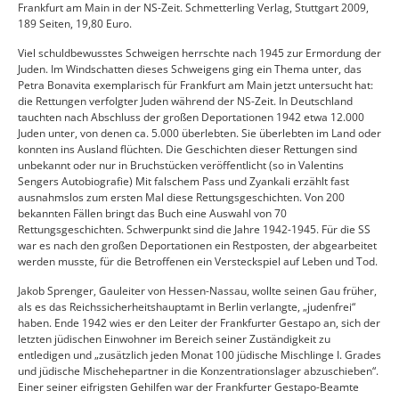
Frankfurt am Main in der NS-Zeit. Schmetterling Verlag, Stuttgart 2009,
189 Seiten, 19,80 Euro.
Viel schuldbewusstes Schweigen herrschte nach 1945 zur Ermordung der
Juden. Im Windschatten dieses Schweigens ging ein Thema unter, das
Petra Bonavita exemplarisch für Frankfurt am Main jetzt untersucht hat:
die Rettungen verfolgter Juden während der NS-Zeit. In Deutschland
tauchten nach Abschluss der großen Deportationen 1942 etwa 12.000
Juden unter, von denen ca. 5.000 überlebten. Sie überlebten im Land oder
konnten ins Ausland flüchten. Die Geschichten dieser Rettungen sind
unbekannt oder nur in Bruchstücken veröffentlicht (so in Valentins
Sengers Autobiografie) Mit falschem Pass und Zyankali erzählt fast
ausnahmslos zum ersten Mal diese Rettungsgeschichten. Von 200
bekannten Fällen bringt das Buch eine Auswahl von 70
Rettungsgeschichten. Schwerpunkt sind die Jahre 1942-1945. Für die SS
war es nach den großen Deportationen ein Restposten, der abgearbeitet
werden musste, für die Betroffenen ein Versteckspiel auf Leben und Tod.
Jakob Sprenger, Gauleiter von Hessen-Nassau, wollte seinen Gau früher,
als es das Reichssicherheitshauptamt in Berlin verlangte, „judenfrei“
haben. Ende 1942 wies er den Leiter der Frankfurter Gestapo an, sich der
letzten jüdischen Einwohner im Bereich seiner Zuständigkeit zu
entledigen und „zusätzlich jeden Monat 100 jüdische Mischlinge I. Grades
und jüdische Mischehepartner in die Konzentrationslager abzuschieben“.
Einer seiner eifrigsten Gehilfen war der Frankfurter Gestapo-Beamte