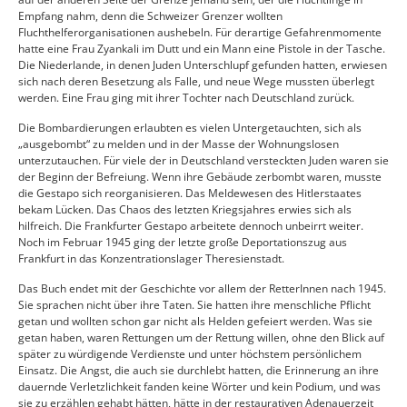
Empfang nahm, denn die Schweizer Grenzer wollten
Fluchthelferorganisationen aushebeln. Für derartige Gefahrenmomente
hatte eine Frau Zyankali im Dutt und ein Mann eine Pistole in der Tasche.
Die Niederlande, in denen Juden Unterschlupf gefunden hatten, erwiesen
sich nach deren Besetzung als Falle, und neue Wege mussten überlegt
werden. Eine Frau ging mit ihrer Tochter nach Deutschland zurück.
Die Bombardierungen erlaubten es vielen Untergetauchten, sich als
„ausgebombt“ zu melden und in der Masse der Wohnungslosen
unterzutauchen. Für viele der in Deutschland versteckten Juden waren sie
der Beginn der Befreiung. Wenn ihre Gebäude zerbombt waren, musste
die Gestapo sich reorganisieren. Das Meldewesen des Hitlerstaates
bekam Lücken. Das Chaos des letzten Kriegsjahres erwies sich als
hilfreich. Die Frankfurter Gestapo arbeitete dennoch unbeirrt weiter.
Noch im Februar 1945 ging der letzte große Deportationszug aus
Frankfurt in das Konzentrationslager Theresienstadt.
Das Buch endet mit der Geschichte vor allem der RetterInnen nach 1945.
Sie sprachen nicht über ihre Taten. Sie hatten ihre menschliche Pflicht
getan und wollten schon gar nicht als Helden gefeiert werden. Was sie
getan haben, waren Rettungen um der Rettung willen, ohne den Blick auf
später zu würdigende Verdienste und unter höchstem persönlichem
Einsatz. Die Angst, die auch sie durchlebt hatten, die Erinnerung an ihre
dauernde Verletzlichkeit fanden keine Wörter und kein Podium, und was
sie zu erzählen gehabt hätten, hätte in der restaurativen Adenauerzeit