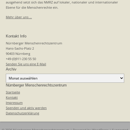
ausgehend setzt sich das NMRZ auf lokaler, nationaler und internationaler
Ebene für die Menschenrechte ein.
Mehr über uns …
Kontakt Info
Nürnberger Menschenrechtszentrum
Hans-Sachs-Platz 2
90403 Nürnberg
+49-(0)911-230 55 50
Senden Sie uns eine E-Mail
Archiv
Archiv
Nürnberger Menschenrechtszentrum
Startseite
Kontakt
Impressum
Spenden und aktiv werden
Datenschutzerklärung
© 2026 Nürnberger Menschenrechtszentrum | Powered by
WordPress
| Supported