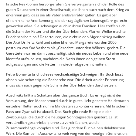
falsche Reaktionen hervorgerufen. Sie verweigerten sich der Rolle des
guten Deutschen in einer Gesellschaft, die ihnen auch nach dem Krieg zu
erkennen gab, dass sie als Vaterlandsverräter galten. Es gab aber
ohnehin keine Anerkennung, die der tagtäglichen Lebensgefahr gerecht
geworden wäre. Sie schwiegen auch in ihren Familien. Hier treffen sich
die Scham der Retter und die der Überlebenden. Pfarrer Welke machte
Friedensarbeit, half Deserteuren, die nicht in den Algerienkrieg wollten.
Der Arzt Dr. Fritz Kahl und seine Ehefrau Margarete wurden 2006
posthum von Yad Vashem als „Gerechte unter den Völkern“ geehrt. Die
Geretteten waren damit beschäftigt, sich ein neues Leben und eine neue
Identität aufzubauen, nachdem die Nazis ihnen den gelben Stern
aufgezwungen und die Retter ihn wieder abgetrennt hatten.
Petra Bonavita bricht dieses wechselseitige Schweigen. Ihr Buch lässt
ahnen, wie schwierig die Recherche war. Die Arbeit an der Erinnerung
muss sich auch gegen die Scham der Überlebenden durchsetzen.
Auschwitz fällt als Schatten über das ganze Buch. Es erliegt nicht der
Versuchung, den Massenmord durch in gutes Licht gesetzte Heldentaten
einzelner Retter auch nur im Mindesten zu konterkarieren. Mit falschem
Pass und Zyankali ist aktuell. Das Buch gibt reale Beispiele der
Zivilcourage, die durch die heutigen Sonntagsreden geistert. Es ist
verständlich geschrieben, ohne zu vereinfachen, wo die
Zusammenhänge komplex sind. Das gibt dem Buch einen didaktischen
Wert. Die Rampe in Auschwitz ist weit weg von der heutigen Generation,