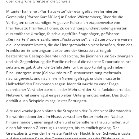
über die grüne Grenze in die Schweiz.
Mitunter half eine „Pfarrhauskette“ der evangelisch-reformierten
Gemeinde (Pfarrer Kurt Müller) in Baden-Württemberg, über die die
Verfolgten unter ständiger Angst vor Kontrollen etappenweise von
Pfarrhaus zu Pfarrhaus flohen. Zu den Untergrundmethoden gehörten
dutzendfache Umzüge, falsch ausgefüllte Fragebögen, gefälschte
„Kennkarten“ und erschlichene „Postausweise“. Ein Dauerproblem waren
die Lebensmittelkarten, die die Untergetauchten nicht besaßen, denn das
Frankfurter Ernährungsamt arbeitete der Gestapo zu. Es gab
bestechliche Gestapo-Beamte und solche, die Jüdinnen zum Sex zwangen
und als Gegenleistung die Familie nicht auf die nächste Deportationsliste
setzten; es gab Ärzte, die Gefährdete für transportunfähig schrieben.
Eine untergetauchte Jüdin wurde zur Fluchtvorbereitung mehrmals
nachts geweckt und nach ihrem Namen gefragt, und sie musste im
Halbschlaf den Decknamen sagen. Identität wurde zu einer Frage
technischer Veränderbarkeit. In der Mehrzahl der Fälle funktionierte das
Netzwerk mit seinen gut eingespielten Untergrundtechniken. Das Buch
enthält auch Beispiele missglückter Rettungen.
Alte und kranke Juden hätten die Strapazen der Flucht nicht überstanden.
Sie wurden deportiert. Im Elsass versuchten Retter mehrere Nächte
hintereinander, einer ängstlichen und unbeholfenen Frau zu helfen, auf
einen fahrenden Güterzug zu springen, bis es endlich gelang. Der
Grenzübertritt war der heikelste Punkt der Flucht. In der Schweiz musste
auf der anderen Seite der Grenze jemand sein, der die Flüchtlinge in