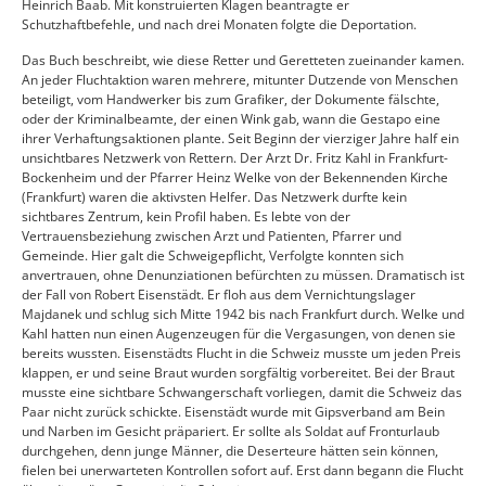
Heinrich Baab. Mit konstruierten Klagen beantragte er
Schutzhaftbefehle, und nach drei Monaten folgte die Deportation.
Das Buch beschreibt, wie diese Retter und Geretteten zueinander kamen.
An jeder Fluchtaktion waren mehrere, mitunter Dutzende von Menschen
beteiligt, vom Handwerker bis zum Grafiker, der Dokumente fälschte,
oder der Kriminalbeamte, der einen Wink gab, wann die Gestapo eine
ihrer Verhaftungsaktionen plante. Seit Beginn der vierziger Jahre half ein
unsichtbares Netzwerk von Rettern. Der Arzt Dr. Fritz Kahl in Frankfurt-
Bockenheim und der Pfarrer Heinz Welke von der Bekennenden Kirche
(Frankfurt) waren die aktivsten Helfer. Das Netzwerk durfte kein
sichtbares Zentrum, kein Profil haben. Es lebte von der
Vertrauensbeziehung zwischen Arzt und Patienten, Pfarrer und
Gemeinde. Hier galt die Schweigepflicht, Verfolgte konnten sich
anvertrauen, ohne Denunziationen befürchten zu müssen. Dramatisch ist
der Fall von Robert Eisenstädt. Er floh aus dem Vernichtungslager
Majdanek und schlug sich Mitte 1942 bis nach Frankfurt durch. Welke und
Kahl hatten nun einen Augenzeugen für die Vergasungen, von denen sie
bereits wussten. Eisenstädts Flucht in die Schweiz musste um jeden Preis
klappen, er und seine Braut wurden sorgfältig vorbereitet. Bei der Braut
musste eine sichtbare Schwangerschaft vorliegen, damit die Schweiz das
Paar nicht zurück schickte. Eisenstädt wurde mit Gipsverband am Bein
und Narben im Gesicht präpariert. Er sollte als Soldat auf Fronturlaub
durchgehen, denn junge Männer, die Deserteure hätten sein können,
fielen bei unerwarteten Kontrollen sofort auf. Erst dann begann die Flucht