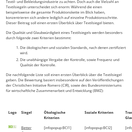
Textil- und Bekleidungsindustrie zu achten. Doch auch die Vielzahl an
Textilsiegeln unterscheidet sich enorm: Während die einen
beispielsweise die gesamte Produktionskette im Blick haben,
konzentrieren sich andere lediglich auf einzelne Produktionsschritte.
Dieser Beitrag soll einen ersten Überblick über Textilsiegel bieten.
Die Qualität und Glaubwürdigkeit eines Textilsiegels werden besonders
durch folgende zwei Kriterien bestimmt:
Die ökologischen und sozialen Standards, nach denen zertifiziert
wird.
Die unabhängige Vergabe der Kontrolle, sowie Frequenz und
Qualität der Kontrolle.
Die nachfolgende Liste soll einen ersten Überblick über die Textilsiegel
geben. Die Bewertung basiert insbesondere auf den Veröffentlichungen
der Christlichen Initiative Romero (CIR), sowie des Bundesministeriums
für wirtschaftliche Zusammenarbeit und Entwicklung (BMZ):
Logo
Siegel
Ökologische
Soziale Kriterien
Tra
Kriterien
Gla
Better
[infopopup:BCI1]
[infopopup:BCI2]
[in