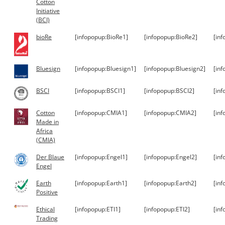
Cotton
Initiative
(BCI)
bioRe
[infopopup:BioRe1]
[infopopup:BioRe2]
[in
Bluesign
[infopopup:Bluesign1]
[infopopup:Bluesign2]
[in
BSCI
[infopopup:BSCI1]
[infopopup:BSCI2]
[in
Cotton
[infopopup:CMIA1]
[infopopup:CMIA2]
[in
Made in
Africa
(CMIA)
Der Blaue
[infopopup:Engel1]
[infopopup:Engel2]
[in
Engel
Earth
[infopopup:Earth1]
[infopopup:Earth2]
[in
Positive
Ethical
[infopopup:ETI1]
[infopopup:ETI2]
[inf
Trading