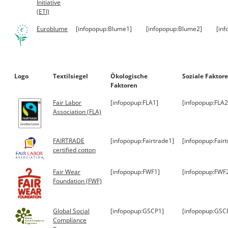
Initiative
(ETI)
Euroblume
[infopopup:Blume1]
[infopopup:Blume2]
[in
Logo
Textilsiegel
Ökologische
Soziale Faktor
Faktoren
Fair Labor
[infopopup:FLA1]
[infopopup:FLA2
Association (FLA)
FAIRTRADE
[infopopup:Fairtrade1]
[infopopup:Fair
certified cotton
Fair Wear
[infopopup:FWF1]
[infopopup:FWF
Foundation (FWF)
Global Social
[infopopup:GSCP1]
[infopopup:GSC
Compliance