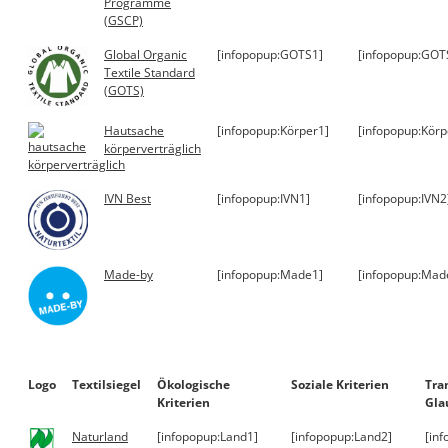
Programme
(GSCP)
Global Organic
[infopopup:GOTS1]
[infopopup:GOT
Textile Standard
(GOTS)
Hautsache
[infopopup:Körper1]
[infopopup:Körp
körperverträglich
IVN Best
[infopopup:IVN1]
[infopopup:IVN2
Made-by
[infopopup:Made1]
[infopopup:Mad
Logo
Textilsiegel
Ökologische
Soziale Kriterien
Tra
Kriterien
Gla
Naturland
[infopopup:Land1]
[infopopup:Land2]
[in