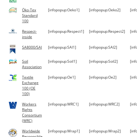
Öko-Tex
[infopopup:Oeko1]
[infopopup:Oeko2]
[in
Standard
100
Respect-
[infopopup:Respect1]
[infopopup:Respect2]
[in
inside
SA8000/SAI
[infopopup:SAI1]
[infopopup:SAI2]
[inf
Soil
[infopopup:Soil1]
[infopopup:Soil2]
[inf
Association
Textile
[infopopup:Oe1]
[infopopup:Oe2]
[in
Exchange
100 (OE
100)
Workers
[infopopup:WRC1]
[infopopup:WRC2]
[in
Rights
Consortium
(WRC)
Worldwide
[infopopup:Wrap1]
[infopopup:Wrap2]
[in
Responsible