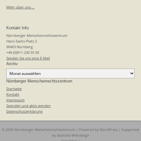
Mehr über uns …
Kontakt Info
Nürnberger Menschenrechtszentrum
Hans-Sachs-Platz 2
90403 Nürnberg
+49-(0)911-230 55 50
Senden Sie uns eine E-Mail
Archiv
Archiv
Nürnberger Menschenrechtszentrum
Startseite
Kontakt
Impressum
Spenden und aktiv werden
Datenschutzerklärung
© 2026 Nürnberger Menschenrechtszentrum | Powered by
WordPress
| Supported
by
Bastidas Webdesign
Anmelden
|