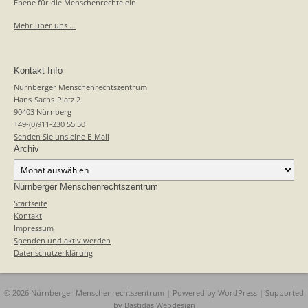
Ebene für die Menschenrechte ein.
Mehr über uns …
Kontakt Info
Nürnberger Menschenrechtszentrum
Hans-Sachs-Platz 2
90403 Nürnberg
+49-(0)911-230 55 50
Senden Sie uns eine E-Mail
Archiv
Archiv
Nürnberger Menschenrechtszentrum
Startseite
Kontakt
Impressum
Spenden und aktiv werden
Datenschutzerklärung
© 2026 Nürnberger Menschenrechtszentrum | Powered by
WordPress
| Supported
by
Bastidas Webdesign