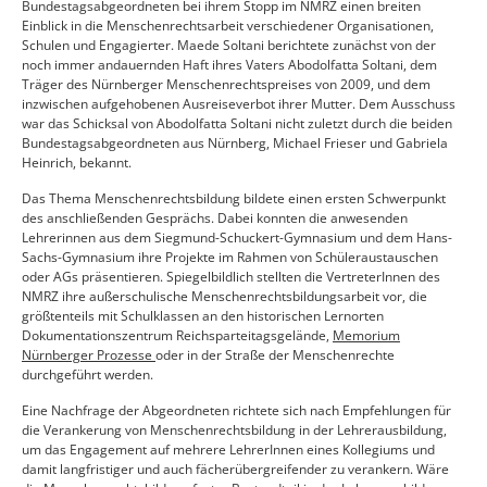
Bundestagsabgeordneten bei ihrem Stopp im NMRZ einen breiten
Einblick in die Menschenrechtsarbeit verschiedener Organisationen,
Schulen und Engagierter. Maede Soltani berichtete zunächst von der
noch immer andauernden Haft ihres Vaters Abodolfatta Soltani, dem
Träger des Nürnberger Menschenrechtspreises von 2009, und dem
inzwischen aufgehobenen Ausreiseverbot ihrer Mutter. Dem Ausschuss
war das Schicksal von Abodolfatta Soltani nicht zuletzt durch die beiden
Bundestagsabgeordneten aus Nürnberg, Michael Frieser und Gabriela
Heinrich, bekannt.
Das Thema Menschenrechtsbildung bildete einen ersten Schwerpunkt
des anschließenden Gesprächs. Dabei konnten die anwesenden
Lehrerinnen aus dem Siegmund-Schuckert-Gymnasium und dem Hans-
Sachs-Gymnasium ihre Projekte im Rahmen von Schüleraustauschen
oder AGs präsentieren. Spiegelbildlich stellten die VertreterInnen des
NMRZ ihre außerschulische Menschenrechtsbildungsarbeit vor, die
größtenteils mit Schulklassen an den historischen Lernorten
Dokumentationszentrum Reichsparteitagsgelände,
Memorium
Nürnberger Prozesse
oder in der Straße der Menschenrechte
durchgeführt werden.
Eine Nachfrage der Abgeordneten richtete sich nach Empfehlungen für
die Verankerung von Menschenrechtsbildung in der Lehrerausbildung,
um das Engagement auf mehrere LehrerInnen eines Kollegiums und
damit langfristiger und auch fächerübergreifender zu verankern. Wäre