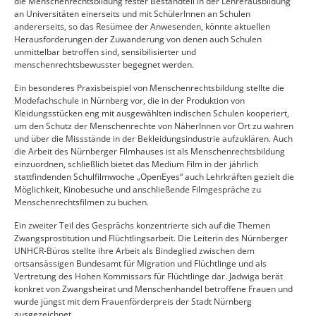
die Menschenrechtsbildung fester Bestandteil in der Lehrerausbildung
an Universitäten einerseits und mit SchülerInnen an Schulen
andererseits, so das Resümee der Anwesenden, könnte aktuellen
Herausforderungen der Zuwanderung von denen auch Schulen
unmittelbar betroffen sind, sensibilisierter und
menschenrechtsbewusster begegnet werden.
Ein besonderes Praxisbeispiel von Menschenrechtsbildung stellte die
Modefachschule in Nürnberg vor, die in der Produktion von
Kleidungsstücken eng mit ausgewählten indischen Schulen kooperiert,
um den Schutz der Menschenrechte von NäherInnen vor Ort zu wahren
und über die Missstände in der Bekleidungsindustrie aufzuklären. Auch
die Arbeit des Nürnberger Filmhauses ist als Menschenrechtsbildung
einzuordnen, schließlich bietet das Medium Film in der jährlich
stattfindenden Schulfilmwoche „OpenEyes“ auch Lehrkräften gezielt die
Möglichkeit, Kinobesuche und anschließende Filmgespräche zu
Menschenrechtsfilmen zu buchen.
Ein zweiter Teil des Gesprächs konzentrierte sich auf die Themen
Zwangsprostitution und Flüchtlingsarbeit. Die Leiterin des Nürnberger
UNHCR-Büros stellte ihre Arbeit als Bindeglied zwischen dem
ortsansässigen Bundesamt für Migration und Flüchtlinge und als
Vertretung des Hohen Kommissars für Flüchtlinge dar. Jadwiga berät
konkret von Zwangsheirat und Menschenhandel betroffene Frauen und
wurde jüngst mit dem Frauenförderpreis der Stadt Nürnberg
ausgezeichnet.