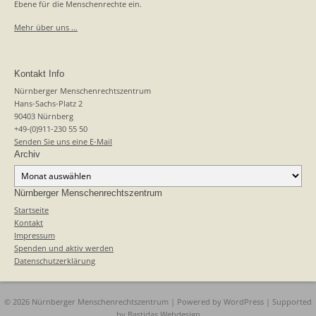
Ebene für die Menschenrechte ein.
Mehr über uns …
Kontakt Info
Nürnberger Menschenrechtszentrum
Hans-Sachs-Platz 2
90403 Nürnberg
+49-(0)911-230 55 50
Senden Sie uns eine E-Mail
Archiv
Archiv
Nürnberger Menschenrechtszentrum
Startseite
Kontakt
Impressum
Spenden und aktiv werden
Datenschutzerklärung
© 2026 Nürnberger Menschenrechtszentrum | Powered by
WordPress
| Supported
by
Bastidas Webdesign