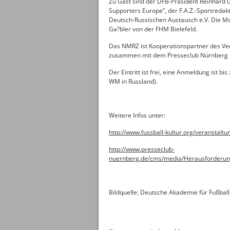
Zu Gast sind der DFB-Präsident Reinhard G
Supporters Europe“, der F.A.Z.-Sportredak
Deutsch-Russischen Austausch e.V. Die M
Ga?bler von der FHM Bielefeld.
Das NMRZ ist Kooperationspartner des Ver
zusammen mit dem Presseclub Nürnberg 
Der Eintritt ist frei, eine Anmeldung ist bis
WM in Russland).
Weitere Infos unter:
http://www.fussball-kultur.org/veranstal
http://www.presseclub-
nuernberg.de/cms/media/Herausforde
Bildquelle: Deutsche Akademie für Fußball