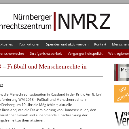
ktuelles
Publikationen
Spenden und aktiv werden
Kontakt
Menschenr
Menschenrechte
Strafgerichtsbarkeit
Vergangenheitspolitik
Weltregione
– Fußball und Menschenrechte in
les
t die Menschrechtssituation in Russland in der Kritik. Am 8. Juni
usforderung WM 2018 – Fußball und Menschenrechte in
ürnberg um 19 Uhr die Möglichkeit, aktuelle
 Russland, wie die Diskriminierung von Homosexuellen, den
 häuslicher Gewalt und zunehmende Einschränkung der
sfreiheit zu thematisieren.