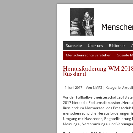
Startseite
Über uns
Bibliothek
A
Menschenrechte verstehen
Soziale 
Herausforderung WM 2018 
Russland
1. Juni 2017 | Von
NMRZ
| Kategorie:
Aktuel
Vor der Fußballweltmeisterschaft 2018 steh
2017 bietet die Podiumsdiskussion „Hera
Russland“ im Marmorsaal des Presseclub N
menschenrechtliche Herausforderungen in
Umgang mit Hassreden, Bagatellisierung
Meinungs-, Versammlungs- und Vereinigung