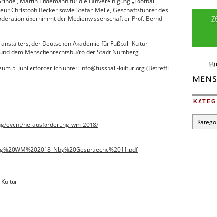
rindel, Martin Endemann für die Fanvereinigung „Football
teur Christoph Becker sowie Stefan Melle, Geschäftsführer des
oderation übernimmt der Medienwissenschaftler Prof. Bernd
anstalters, der Deutschen Akademie für Fußball-Kultur
und dem Menschenrechtsbu?ro der Stadt Nürnberg.
 zum 5. Juni erforderlich unter:
info@fussball-kultur.org
(Betreff:
KATEG
Kategori
tung/event/herausforderung-wm-2018/
rung%20WM%202018_Nbg%20Gespraeche%2011.pdf
-Kultur