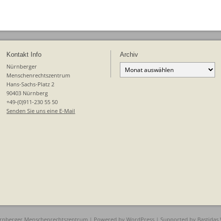
Kontakt Info
Archiv
Archiv
Nürnberger
Menschenrechtszentrum
Hans-Sachs-Platz 2
90403 Nürnberg
+49-(0)911-230 55 50
Senden Sie uns eine E-Mail
rnberger Menschenrechtszentrum | Powered by
WordPress
| Supported by
Bastidas