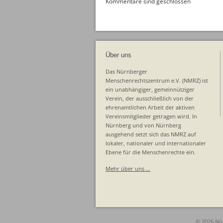
Kommentare sind geschlossen
Über uns
Das Nürnberger
Menschenrechtszentrum e.V. (NMRZ) ist
ein unabhängiger, gemeinnütziger
Verein, der ausschließlich von der
ehrenamtlichen Arbeit der aktiven
Vereinsmitglieder getragen wird. In
Nürnberg und von Nürnberg
ausgehend setzt sich das NMRZ auf
lokaler, nationaler und internationaler
Ebene für die Menschenrechte ein.
Mehr über uns …
© 2026 Nü