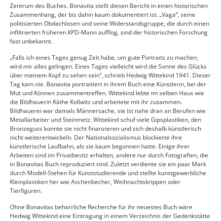
Zentrum des Buches. Bonavita stellt diesen Bericht in einen historischen
Zusammenhang, der bis dahin kaum dokumentiert ist. „Vaga“, seine
politisierten Obdachlosen und seine Widerstandsgruppe, die durch einen
infiltrierten früheren KPD-Mann aufflog, sind der historischen Forschung
fast unbekannt.
„Falls ich eines Tages genug Zeit habe, um gute Portraits zu machen,
wird mir alles gelingen. Eines Tages vielleicht wird die Sonne des Glücks
über meinem Kopf zu sehen sein“, schrieb Hedwig Wittekind 1941. Dieser
Tag kam nie. Bonavita portraitiert in ihrem Buch eine Künstlerin, bei der
Mut und Können zusammentreffen. Wittekind lebte im selben Haus wie
die Bildhauerin Käthe Kollwitz und arbeitete mit ihr zusammen.
Bildhauerei war damals Männersache, sie ist nahe dran an Berufen wie
Metallarbeiter und Steinmetz. Wittekind schuf viele Gipsplastiken, den
Bronzeguss konnte sie nicht finanzieren und sich deshalb künstlerisch
nicht weiterentwickeln. Der Nationalsozialismus blockierte ihre
künstlerische Laufbahn, als sie kaum begonnen hatte. Einige ihrer
Arbeiten sind im Privatbesitz erhalten, andere nur durch Fotografien, die
in Bonavitas Buch reproduziert sind. Zuletzt verdiente sie ein paar Mark
durch Modell-Stehen für Kunststudierende und stellte kunstgewerbliche
Kleinplastiken her wie Aschenbecher, Weihnachtskrippen oder
Tierfiguren.
Ohne Bonavitas beharrliche Recherche für ihr neuestes Buch wäre
Hedwig Wittekind eine Eintragung in einem Verzeichnis der Gedenkstätte