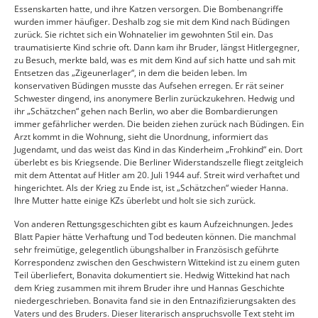
Essenskarten hatte, und ihre Katzen versorgen. Die Bombenangriffe
wurden immer häufiger. Deshalb zog sie mit dem Kind nach Büdingen
zurück. Sie richtet sich ein Wohnatelier im gewohnten Stil ein. Das
traumatisierte Kind schrie oft. Dann kam ihr Bruder, längst Hitlergegner,
zu Besuch, merkte bald, was es mit dem Kind auf sich hatte und sah mit
Entsetzen das „Zigeunerlager“, in dem die beiden leben. Im
konservativen Büdingen musste das Aufsehen erregen. Er rät seiner
Schwester dingend, ins anonymere Berlin zurückzukehren. Hedwig und
ihr „Schätzchen“ gehen nach Berlin, wo aber die Bombardierungen
immer gefährlicher werden. Die beiden ziehen zurück nach Büdingen. Ein
Arzt kommt in die Wohnung, sieht die Unordnung, informiert das
Jugendamt, und das weist das Kind in das Kinderheim „Frohkind“ ein. Dort
überlebt es bis Kriegsende. Die Berliner Widerstandszelle fliegt zeitgleich
mit dem Attentat auf Hitler am 20. Juli 1944 auf. Streit wird verhaftet und
hingerichtet. Als der Krieg zu Ende ist, ist „Schätzchen“ wieder Hanna.
Ihre Mutter hatte einige KZs überlebt und holt sie sich zurück.
Von anderen Rettungsgeschichten gibt es kaum Aufzeichnungen. Jedes
Blatt Papier hätte Verhaftung und Tod bedeuten können. Die manchmal
sehr freimütige, gelegentlich übungshalber in Französisch geführte
Korrespondenz zwischen den Geschwistern Wittekind ist zu einem guten
Teil überliefert, Bonavita dokumentiert sie. Hedwig Wittekind hat nach
dem Krieg zusammen mit ihrem Bruder ihre und Hannas Geschichte
niedergeschrieben. Bonavita fand sie in den Entnazifizierungsakten des
Vaters und des Bruders. Dieser literarisch anspruchsvolle Text steht im