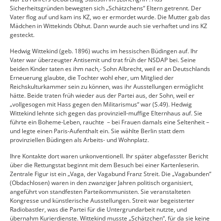
Sicherheitsgründen bewegten sich „Schätzchens“ Eltern getrennt. Der
Vater flog auf und kam ins KZ, wo er ermordet wurde. Die Mutter gab das
Mädchen in Wittekinds Obhut. Dann wurde auch sie verhaftet und ins KZ
gesteckt.
Hedwig Wittekind (geb. 1896) wuchs im hessischen Büdingen auf. Ihr
Vater war überzeugter Antisemit und trat früh der NSDAP bei. Seine
beiden Kinder taten es ihm nach,- Sohn Albrecht, weil er an Deutschlands
Erneuerung glaubte, die Tochter wohl eher, um Mitglied der
Reichskulturkammer sein zu können, was ihr Ausstellungen ermöglicht
hätte. Beide traten früh wieder aus der Partei aus, der Sohn, weil er
„vollgesogen mit Hass gegen den Militarismus“ war (S.49). Hedwig
Wittekind lehnte sich gegen das provinziell-muffige Elternhaus auf. Sie
führte ein Boheme-Leben, rauchte – bei Frauen damals eine Seltenheit –
und legte einen Paris-Aufenthalt ein. Sie wählte Berlin statt dem
provinziellen Büdingen als Arbeits- und Wohnplatz.
Ihre Kontakte dort waren unkonventionell. Ihr später abgefasster Bericht
über die Rettungstat beginnt mit dem Besuch bei einer Kartenleserin.
Zentrale Figur ist ein „Vaga, der Vagabund Franz Streit. Die „Vagabunden“
(Obdachlosen) waren in den zwanziger Jahren politisch organisiert,
angeführt von standfesten Parteikommunisten. Sie veranstalteten
Kongresse und künstlerische Ausstellungen. Streit war begeisterter
Radiobastler, was die Partei für die Untergrundarbeit nutzte, und
übernahm Kurierdienste. Wittekind musste „Schätzchen“, für da sie keine