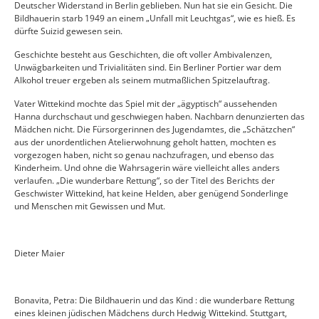
Deutscher Widerstand in Berlin geblieben. Nun hat sie ein Gesicht. Die
Bildhauerin starb 1949 an einem „Unfall mit Leuchtgas“, wie es hieß. Es
dürfte Suizid gewesen sein.
Geschichte besteht aus Geschichten, die oft voller Ambivalenzen,
Unwägbarkeiten und Trivialitäten sind. Ein Berliner Portier war dem
Alkohol treuer ergeben als seinem mutmaßlichen Spitzelauftrag.
Vater Wittekind mochte das Spiel mit der „ägyptisch“ aussehenden
Hanna durchschaut und geschwiegen haben. Nachbarn denunzierten das
Mädchen nicht. Die Fürsorgerinnen des Jugendamtes, die „Schätzchen“
aus der unordentlichen Atelierwohnung geholt hatten, mochten es
vorgezogen haben, nicht so genau nachzufragen, und ebenso das
Kinderheim. Und ohne die Wahrsagerin wäre vielleicht alles anders
verlaufen. „Die wunderbare Rettung“, so der Titel des Berichts der
Geschwister Wittekind, hat keine Helden, aber genügend Sonderlinge
und Menschen mit Gewissen und Mut.
Dieter Maier
Bonavita, Petra: Die Bildhauerin und das Kind : die wunderbare Rettung
eines kleinen jüdischen Mädchens durch Hedwig Wittekind. Stuttgart,