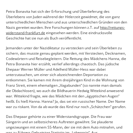
Petra Bonavita hat sich der Erforschung und Überlieferung des
Überlebens von Juden während der Hitlerzeit gewidmet, die von ganz
unterschiedlichen Menschen und aus unterschiedlichen Gründen von den
Nazis gerettet wurden. Ihre Forschungen können z.T. auf
http://rettungs-
widerstand-frankfurt.de
eingesehen werden. Eine eindrucksvolle
Geschichte hat sie nun als Buch veröffentlicht.
Jemanden unter der Nazidiktatur zu verstecken und sein Überleben zu
sichern, das musste genau geplant werden, mit Verstecken, Decknamen,
Codewörtern und Reisebegleitern. Die Rettung des Mädchens Hanna, die
Petra Bonavita hier erzählt, verlief allerdings chaotisch. Das jüdische
Ehepaar Werner Müller und Adelheid Müller-Hess war dabei
unterzutauchen, um einer sich abzeichnenden Deportation zu
entkommen. Sie kamen mit ihrem dreijährigen Kind in die Wohnung von
Franz Streit, einem ehemaligen „Vagabunden“ (so nannte man damals
die Obdachlosen), wo auch die Bildhauerin Hedwig Wittekind anwesend
war. Wittekind fragte, wie das Mädchen mit den „ägyptischen Augen“
heißt. Es hieß Hanna. Hanna? Ja, das sei ein russischer Name. Der Name
war zu riskant. Von da ab wurde das Kind nur noch „Schätzchen“ gerufen.
Das Ehepaar gehörte zu einer Widerstandsgruppe. Die Frau war
Sängerin und an selbstsicheres Auftreten gewöhnt. Sie plauderte
ungezwungen mit einem SS-Mann, der sie mit dem Auto mitnahm, und
war zu Führers Geburtstag Statistin im „Lohengrin“. Aus