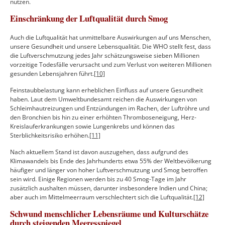
nutzen.
Einschränkung der Luftqualität durch Smog
Auch die Luftqualität hat unmittelbare Auswirkungen auf uns Menschen,
unsere Gesundheit und unsere Lebensqualität. Die WHO stellt fest, dass
die Luftverschmutzung jedes Jahr schätzungsweise sieben Millionen
vorzeitige Todesfälle verursacht und zum Verlust von weiteren Millionen
gesunden Lebensjahren führt.
[10]
Feinstaubbelastung kann erheblichen Einfluss auf unsere Gesundheit
haben. Laut dem Umweltbundesamt reichen die Auswirkungen von
Schleimhautreizungen und Entzündungen im Rachen, der Luftröhre und
den Bronchien bis hin zu einer erhöhten Thromboseneigung, Herz-
Kreislauferkrankungen sowie Lungenkrebs und können das
Sterblichkeitsrisiko erhöhen.
[11]
Nach aktuellem Stand ist davon auszugehen, dass aufgrund des
Klimawandels bis Ende des Jahrhunderts etwa 55% der Weltbevölkerung
häufiger und länger von hoher Luftverschmutzung und Smog betroffen
sein wird. Einige Regionen werden bis zu 40 Smog-Tage im Jahr
zusätzlich aushalten müssen, darunter insbesondere Indien und China;
aber auch im Mittelmeerraum verschlechtert sich die Luftqualität.
[12]
Schwund menschlicher Lebensräume und Kulturschätze
durch steigenden Meeresspiegel