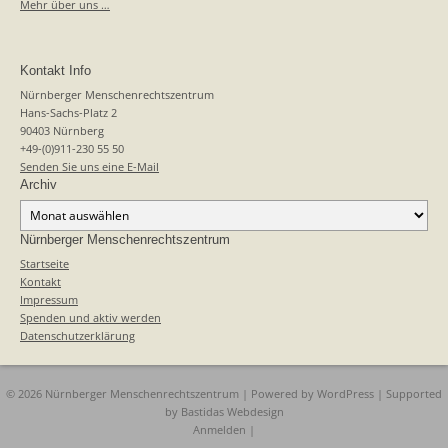
Mehr über uns …
Kontakt Info
Nürnberger Menschenrechtszentrum
Hans-Sachs-Platz 2
90403 Nürnberg
+49-(0)911-230 55 50
Senden Sie uns eine E-Mail
Archiv
Archiv
Nürnberger Menschenrechtszentrum
Startseite
Kontakt
Impressum
Spenden und aktiv werden
Datenschutzerklärung
© 2026 Nürnberger Menschenrechtszentrum | Powered by
WordPress
| Supported
by
Bastidas Webdesign
Anmelden
|