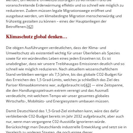
voranschreitende Erderwärmung effektiv und so schnell wie möglich zu
reduzieren. Zudem müssen legale Migrationswege eröffnet und
ausgebaut werden, um klimabedingte Migration menschenwürdig und
frühzeitig gestalten zu können – eines der Hauptanliegen der
Betroffenen.
[42]
Klimaschutz global denken…
Die obigen Ausführungen verdeutlichen, dass der Klima- und
Umweltschutz als existentiell wichtig für unser Überleben als Spezies
sowie für ein würdevolles Leben eines jeden Einzelnen ist. Es ist
unabdingbar, dass wir unsere Treibhausgas-Emissionen deutlich und so
schnell wie möglich reduzieren. Nach aktuellem wissenschaftlichem
Stand verbleiben weniger als 7,5 Jahre, bis das globale CO2-Budget für
das Erreichen des 1,5 Grad-Limits, welches ja schließlich das Ziel des
Pariser Klimaabkommens war, aufgebraucht ist
[43]
— eine Zeitspanne,
die den Handlungsspielraum extrem verengt und das Ausmaß
verdeutlicht, mit welchem Tempo wir unser gesamtes globales
Wirtschafts-, Mobilitäts- und Energiesystem umbauen müssen.
Damit Deutschland das 1,5-Grad-Ziel einhalten kann, wäre das dafür
verbleibende C02-Budget bereits im Jahr 2032 aufgebraucht, aber auch
nur, wenn man vergangene C02-Ausstöße ignorieren würde.
Berücksichtigt man Deutschlands industrielle Entwicklung und setzt sie in
Vergleich zu anderen Staaten, die noch einige dieser