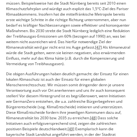
müssen. Beispielsweise hat die Stadt Nürnberg bereits seit 2010 einen
Klimaschutzfahrplan und würdigt auch explizit das 1,5°C-Ziel des Pariser
Klimaabkommens. Insofern hat die mittelfränkische Metropole bereits
erste wichtige Schritte in die richtige Richtung unternommen, aber nun
bedarf es kräftiger Nachbesserungen sowie effektiver und konsequenter
Maßnahmen. Bis 2030 strebt die Stadt Nürnberg lediglich eine Reduktion
der Treibhausgas-Emissionen um 60% (bezogen auf 1990) an, was bei
weitem nicht ausreichen wird. Das hierfür notwendige Ziel der
Klimaneutralität wird gar nicht erst ins Auge gefasst.
[47]
Als klimaneutral
würde die Stadt gelten, wenn sie keinen negativen, also erwärmenden
Einfluss, mehr auf das Klima hätte (z.B. durch die Kompensierung und
Vermeidung von Treibhausgasen).
Die obigen Ausführungen haben deutlich gemacht: der Einsatz für einen
lokalen Klimaschutz ist auch der Einsatz für einen globalen
Menschenrechtsschutz. Wir müssen somit dringender denn je unsere
Verantwortung auch vor Ort anerkennen und uns ihr auch konsequent
stellen! Vor diesem Hintergrund ist es begrüßenswert, wenn Initiativen
wie GermanZero entstehen, die u.a. zahlreiche Bürgerbegehren und
Bürgerentscheide (sog. KlimaEntscheide) initiieren und unterstützen.
Diese KlimaEntscheide fordern ihre jeweiligen Kommunen dazu auf,
Klimaneutralität bis 2030 bzw. 2035 zu erreichen.
[48]
Dass solche
Initiativen auch erfolgsversprechend sind, zeigen die zahlreichen
positiven Beispiele deutschlandweit.
[49]
Exemplarisch kann die
bayerische Stadt Landshut angeführt werden, in der der Stadtrat