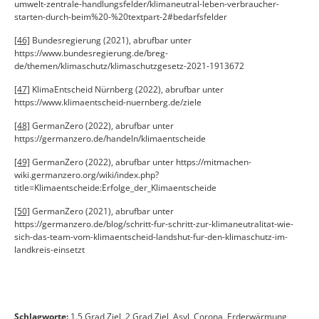
umwelt-zentrale-handlungsfelder/klimaneutral-leben-verbraucher-
starten-durch-beim%20-%20textpart-2#bedarfsfelder
[46]
Bundesregierung (2021), abrufbar unter
https://www.bundesregierung.de/breg-
de/themen/klimaschutz/klimaschutzgesetz-2021-1913672
[47]
KlimaEntscheid Nürnberg (2022), abrufbar unter
https://www.klimaentscheid-nuernberg.de/ziele
[48]
GermanZero (2022), abrufbar unter
https://germanzero.de/handeln/klimaentscheide
[49]
GermanZero (2022), abrufbar unter https://mitmachen-
wiki.germanzero.org/wiki/index.php?
title=Klimaentscheide:Erfolge_der_Klimaentscheide
[50]
GermanZero (2021), abrufbar unter
https://germanzero.de/blog/schritt-fur-schritt-zur-klimaneutralitat-wie-
sich-das-team-vom-klimaentscheid-landshut-fur-den-klimaschutz-im-
landkreis-einsetzt
Schlagworte:
1.5 Grad Ziel
,
2 Grad Ziel
,
Asyl
,
Corona
,
Erderwärmung
,