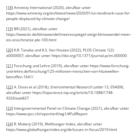
[18]
Amnesty International (2020), abrufbar unter
https://www.amnesty.org/en/latest/news/2020/01/un-landmark-case-for-
people-displaced-by-climate-change/
[19]
BR (2021), abrufbar unter
https://www.br.de/klimawandel/meeresspiegel-steigt-klimawandel-meer-
eis-eisschmelze-ple-100.html
[20]
K.R. Tanaka und K.S. Van Houtan (2022), PLOS Climate 1(2):
e0000007; abrufbar unter https://doi.org/10.1371/journal.pclm.000000
[21]
Forschung und Lehre (2019), abrufbar unter https://www.forschung-
und-lehre.de/forschung/125-millionen-menschen-von-hitzewellen-
betroffen-1641/
[22]
A. Dosio et al
(
2018
), Environmental Research Letter
13, 054006,
abrufbar unter https://iopscience.iop.org/article/10.1088/1748-
9326/aab827
[23]
Intergovernmental Panel on Climate Change (2021), abrufbar unter
https://www.ipcc.ch/report/ar6/wg1/#FullReport
[24]
R. Mukerji (2019), Welthunger-Index, abrufbar unter
https://www.globalhungerindex.org/de/issues-in-focus/2019.html