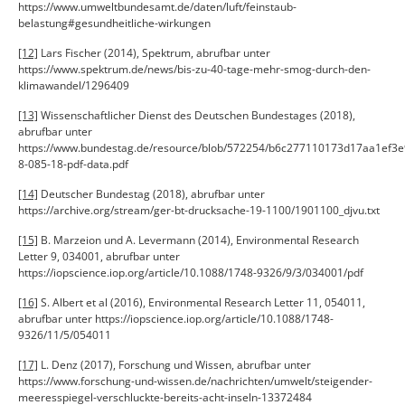
https://www.umweltbundesamt.de/daten/luft/feinstaub-
belastung#gesundheitliche-wirkungen
[12]
Lars Fischer (2014), Spektrum, abrufbar unter
https://www.spektrum.de/news/bis-zu-40-tage-mehr-smog-durch-den-
klimawandel/1296409
[13]
Wissenschaftlicher Dienst des Deutschen Bundestages (2018),
abrufbar unter
https://www.bundestag.de/resource/blob/572254/b6c277110173d17aa1ef3
8-085-18-pdf-data.pdf
[14]
Deutscher Bundestag (2018), abrufbar unter
https://archive.org/stream/ger-bt-drucksache-19-1100/1901100_djvu.txt
[15]
B. Marzeion und A. Levermann (2014), Environmental Research
Letter 9, 034001, abrufbar unter
https://iopscience.iop.org/article/10.1088/1748-9326/9/3/034001/pdf
[16]
S. Albert et al (2016), Environmental Research Letter 11, 054011,
abrufbar unter https://iopscience.iop.org/article/10.1088/1748-
9326/11/5/054011
[17]
L. Denz (2017), Forschung und Wissen, abrufbar unter
https://www.forschung-und-wissen.de/nachrichten/umwelt/steigender-
meeresspiegel-verschluckte-bereits-acht-inseln-13372484