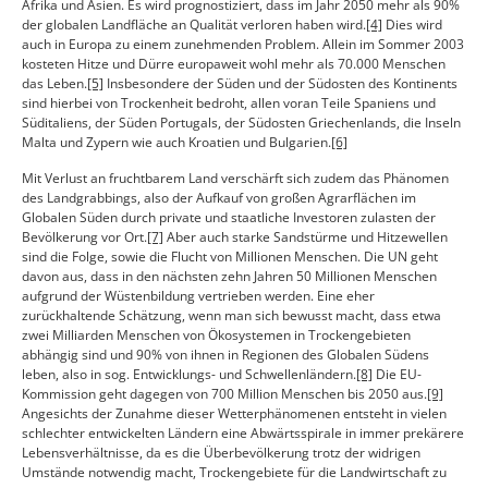
Afrika und Asien. Es wird prognostiziert, dass im Jahr 2050 mehr als 90%
der globalen Landfläche an Qualität verloren haben wird.
[4]
Dies wird
auch in Europa zu einem zunehmenden Problem. Allein im Sommer 2003
kosteten Hitze und Dürre europaweit wohl mehr als 70.000 Menschen
das Leben.
[5]
Insbesondere der Süden und der Südosten des Kontinents
sind hierbei von Trockenheit bedroht, allen voran Teile Spaniens und
Süditaliens, der Süden Portugals, der Südosten Griechenlands, die Inseln
Malta und Zypern wie auch Kroatien und Bulgarien.
[6]
Mit Verlust an fruchtbarem Land verschärft sich zudem das Phänomen
des Landgrabbings, also der Aufkauf von großen Agrarflächen im
Globalen Süden durch private und staatliche Investoren zulasten der
Bevölkerung vor Ort.
[7]
Aber auch starke Sandstürme und Hitzewellen
sind die Folge, sowie die Flucht von Millionen Menschen. Die UN geht
davon aus, dass in den nächsten zehn Jahren 50 Millionen Menschen
aufgrund der Wüstenbildung vertrieben werden. Eine eher
zurückhaltende Schätzung, wenn man sich bewusst macht, dass etwa
zwei Milliarden Menschen von Ökosystemen in Trockengebieten
abhängig sind und 90% von ihnen in Regionen des Globalen Südens
leben, also in sog. Entwicklungs- und Schwellenländern.
[8]
Die EU-
Kommission geht dagegen von 700 Million Menschen bis 2050 aus.
[9]
Angesichts der Zunahme dieser Wetterphänomenen entsteht in vielen
schlechter entwickelten Ländern eine Abwärtsspirale in immer prekärere
Lebensverhältnisse, da es die Überbevölkerung trotz der widrigen
Umstände notwendig macht, Trockengebiete für die Landwirtschaft zu