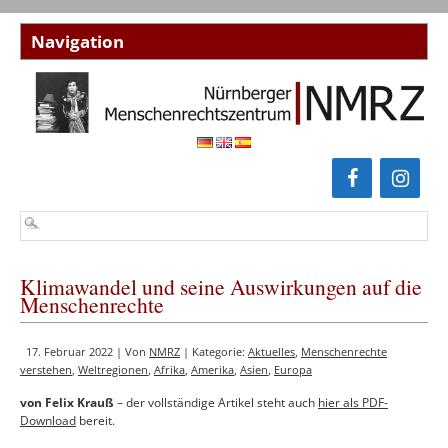
Klimawandel und seine Auswirkungen auf die
Menschenrechte
17. Februar 2022 | Von
NMRZ
| Kategorie:
Aktuelles
,
Menschenrechte
verstehen
,
Weltregionen
,
Afrika
,
Amerika
,
Asien
,
Europa
von Felix Krauß
– der vollständige Artikel steht auch
hier als PDF-
Download
bereit.