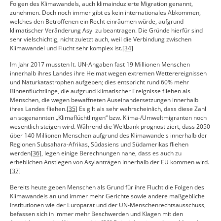
Folgen des Klimawandels, auch klimainduzierte Migration genannt,
zunehmen. Doch noch immer gibt es kein internationales Abkommen,
welches den Betroffenen ein Recht einräumen würde, aufgrund
klimatischer Veränderung Asyl zu beantragen. Die Gründe hierfür sind
sehr vielschichtig, nicht zuletzt auch, weil die Verbindung zwischen
Klimawandel und Flucht sehr komplex ist.
[34]
Im Jahr 2017 mussten lt. UN-Angaben fast 19 Millionen Menschen
innerhalb ihres Landes ihre Heimat wegen extremen Wetterereignissen
und Naturkatastrophen aufgeben; dies entspricht rund 60% mehr
Binnenflüchtlinge, die aufgrund klimatischer Ereignisse fliehen als
Menschen, die wegen bewaffneten Auseinandersetzungen innerhalb
ihres Landes fliehen.
[35]
Es gilt als sehr wahrscheinlich, dass diese Zahl
an sogenannten „Klimaflüchtlingen“ bzw. Klima-/Umweltmigranten noch
wesentlich steigen wird. Während die Weltbank prognostiziert, dass 2050
über 140 Millionen Menschen aufgrund des Klimawandels innerhalb der
Regionen Subsahara-Afrikas, Südasiens und Südamerikas fliehen
werden
[36]
, legen einige Berechnungen nahe, dass es auch zu
erheblichen Anstiegen von Asylanträgen innerhalb der EU kommen wird.
[37]
Bereits heute geben Menschen als Grund für ihre Flucht die Folgen des
Klimawandels an und immer mehr Gerichte sowie andere maßgebliche
Institutionen wie der Europarat und der UN-Menschenrechtsausschuss,
befassen sich in immer mehr Beschwerden und Klagen mit den