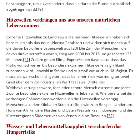
heranbaggern, um zu verhindern, dass sie durch die Fluten buchstäblich
abgetragen wird.
[19]
Hitzewellen verdrängen uns aus unseren natürlichen
Lebensräumen
Extreme Hitzewellen zu Land sowie die marinen Hitzewellen haben sich
bereits jetzt als das neue „Normal“ etabliert und wirken sich massiv auf
die davon betroffene Lebenswelt aus.
[20]
Die Zahl der Menschen, die
davon direkt betroffen waren, stieg von 2000 bis 2016 um geschätzt 125
Millionen.
[21]
Zudem gehen Klima-Expert*innen davon aus, dass das
Risiko von schweren bis besonders extremen Hitzewellen signifikant
zunehmen wird – sowohl in Stärke und Ausmaß wie auch in Häufigkeit. Es
muss als wahrscheinlich gelten, dass bei einer Erderwärmung um zwei
Grad über dem vorindustriellen Wert fast zwei Drittel der
Weltbevölkerung schwere, fast jeder zehnte Mensch extreme und jeder
Zwölfte besonders extreme Hitzewellen erleben wird. Wie bereits bei den
vorherigen Phänomenen werden auch die Hitzewellen vorrangig
Menschen aus dem Globalen Süden treffen, wie zum Beispiel Länder am
Horn von Afrika, dem Norden und Osten Westafrikas, Indonesien und die
Küstenregionen Südamerikas von Venezuela bis Brasilien.
[22]
Wasser- und Lebensmittelknappheit verschärfen das
Hungerrisiko