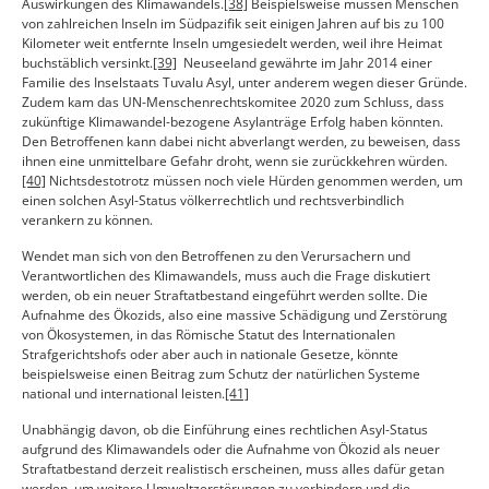
Auswirkungen des Klimawandels.
[38]
Beispielsweise müssen Menschen
von zahlreichen Inseln im Südpazifik seit einigen Jahren auf bis zu 100
Kilometer weit entfernte Inseln umgesiedelt werden, weil ihre Heimat
buchstäblich versinkt.
[39]
Neuseeland gewährte im Jahr 2014 einer
Familie des Inselstaats Tuvalu Asyl, unter anderem wegen dieser Gründe.
Zudem kam das UN-Menschenrechtskomitee 2020 zum Schluss, dass
zukünftige Klimawandel-bezogene Asylanträge Erfolg haben könnten.
Den Betroffenen kann dabei nicht abverlangt werden, zu beweisen, dass
ihnen eine unmittelbare Gefahr droht, wenn sie zurückkehren würden.
[40]
Nichtsdestotrotz müssen noch viele Hürden genommen werden, um
einen solchen Asyl-Status völkerrechtlich und rechtsverbindlich
verankern zu können.
Wendet man sich von den Betroffenen zu den Verursachern und
Verantwortlichen des Klimawandels, muss auch die Frage diskutiert
werden, ob ein neuer Straftatbestand eingeführt werden sollte. Die
Aufnahme des Ökozids, also eine massive Schädigung und Zerstörung
von Ökosystemen, in das Römische Statut des Internationalen
Strafgerichtshofs oder aber auch in nationale Gesetze, könnte
beispielsweise einen Beitrag zum Schutz der natürlichen Systeme
national und international leisten.
[41]
Unabhängig davon, ob die Einführung eines rechtlichen Asyl-Status
aufgrund des Klimawandels oder die Aufnahme von Ökozid als neuer
Straftatbestand derzeit realistisch erscheinen, muss alles dafür getan
werden, um weitere Umweltzerstörungen zu verhindern und die