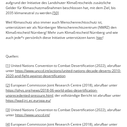
aufgrund der Initiative des Landshuter KlimaEntscheids zusätzliche
Gelder für Klimaschutzmaßnahmen beschlossen hat, mit dem Ziel, bis
2035 klimaneutral zu werden.
[50]
Weil Klimaschutz also immer auch Menschenrechtsschutz ist,
unterstützen wir als Nürnberger Menschenrechtszentrum (NMRZ) den
KlimaEntscheid Nürnberg! Mehr zum KlimaEntscheid Nürnberg und wie
auch jede*r persönlich diese Initiative unterstützen kann:
hier
!
Quellen:
[1]
United Nations Convention to Combat Desertification (2022), abrufbar
unter
https://www.unccd.int/actions/united-nations-decade-deserts-2010-
2020-and-fight-against-desertification
[2]
European Commission Joint Research Centre (2018), abrufbar unter
https://phys.org/news/2018-06-world-atlas-desertification-
unprecedented-pressure.html
; der vollständige Bericht ist abrufbar unter
https://wad.jrc.ec.europa.eu/
[3]
United Nations Convention to Combat Desertification (2022), abrufbar
unter
https://www.unccd.int/
[4]
European Commission Joint Research Centre (2018), abrufbar unter