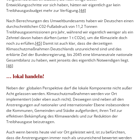
Entwicklungsschritte vor sich haben, hätten wir eigentlich gar kein
Treibhausgasbudget mehr zur Verfügung.
[44]
Nach Berechnungen des Umweltbundesamts haben wir Deutschen einen
durchschnittlichen C02-Fußabdruck von 11,2 Tonnen
Treibhausgasemissionen pro Jahr, während wir eigentlich weniger als ein
Zehntel davon haben dürften (unter 1 t CO
2e
), um die Klimaziele doch
noch zu erfüllen.
[45]
Damit ist auch klar, dass die derzeitigen
Klimaschutzmaßnahmen Deutschlands unzureichend sind und das
erklärte Ziel der Bundesregierung, bis 2045 eine klimaneutrale nationale
Gesamtbilanz zu haben, weit jenseits des eigentlich Notwendigen liegt.
[46]
… lokal handeln!
Neben der globalen Perspektive darf die lokale Komponente nicht außer
Acht gelassen werden. Klimaschutzmaßnahmen werden vor Ort
implementiert (oder eben auch nicht). Deswegen sind neben all den
Anstrengungen auf nationaler und internationaler Ebene insbesondere
die Kommunen, Gemeinden und Städte aufgefordert, ihren Teil zur
effektiven Bekämpfung des Klimawandels und zur Reduktion der
Treibhausgase beizutragen.
Auch wenn bereits heute viel vor Ort geleistet wird, ist zu befürchten,
dass die Anstrengungen immer noch als unzureichend bewertet werden