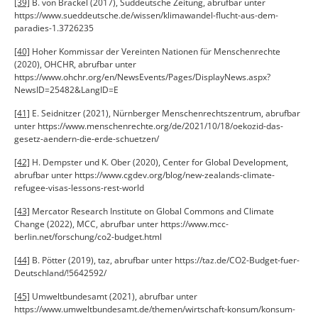
[39]
B. von Brackel (2017), Süddeutsche Zeitung, abrufbar unter
https://www.sueddeutsche.de/wissen/klimawandel-flucht-aus-dem-
paradies-1.3726235
[40]
Hoher Kommissar der Vereinten Nationen für Menschenrechte
(2020), OHCHR, abrufbar unter
https://www.ohchr.org/en/NewsEvents/Pages/DisplayNews.aspx?
NewsID=25482&LangID=E
[41]
E. Seidnitzer (2021), Nürnberger Menschenrechtszentrum, abrufbar
unter https://www.menschenrechte.org/de/2021/10/18/oekozid-das-
gesetz-aendern-die-erde-schuetzen/
[42]
H. Dempster und K. Ober (2020), Center for Global Development,
abrufbar unter https://www.cgdev.org/blog/new-zealands-climate-
refugee-visas-lessons-rest-world
[43]
Mercator Research Institute on Global Commons and Climate
Change (2022), MCC, abrufbar unter https://www.mcc-
berlin.net/forschung/co2-budget.html
[44]
B. Pötter (2019), taz, abrufbar unter https://taz.de/CO2-Budget-fuer-
Deutschland/!5642592/
[45]
Umweltbundesamt (2021), abrufbar unter
https://www.umweltbundesamt.de/themen/wirtschaft-konsum/konsum-