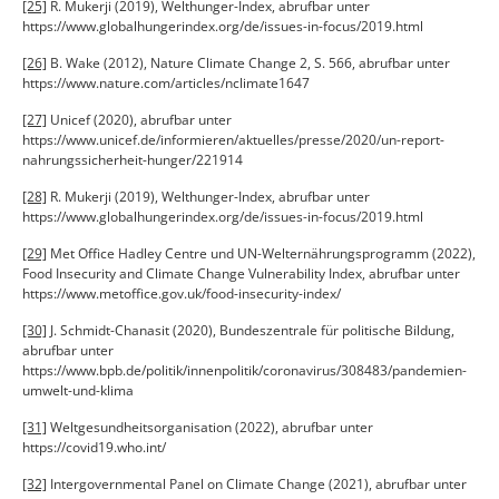
[25]
R. Mukerji (2019), Welthunger-Index, abrufbar unter
https://www.globalhungerindex.org/de/issues-in-focus/2019.html
[26]
B. Wake (2012), Nature Climate Change 2, S. 566, abrufbar unter
https://www.nature.com/articles/nclimate1647
[27]
Unicef (2020), abrufbar unter
https://www.unicef.de/informieren/aktuelles/presse/2020/un-report-
nahrungssicherheit-hunger/221914
[28]
R. Mukerji (2019), Welthunger-Index, abrufbar unter
https://www.globalhungerindex.org/de/issues-in-focus/2019.html
[29]
Met Office Hadley Centre und UN-Welternährungsprogramm (2022),
Food Insecurity and Climate Change Vulnerability Index, abrufbar unter
https://www.metoffice.gov.uk/food-insecurity-index/
[30]
J. Schmidt-Chanasit (2020), Bundeszentrale für politische Bildung,
abrufbar unter
https://www.bpb.de/politik/innenpolitik/coronavirus/308483/pandemien-
umwelt-und-klima
[31]
Weltgesundheitsorganisation (2022), abrufbar unter
https://covid19.who.int/
[32]
Intergovernmental Panel on Climate Change (2021), abrufbar unter