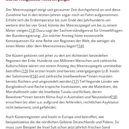
Der Meeresspiegel steigt seit geraumer Zeit durchgehend an und diese
Zunahme hat in den letzten Jahren sogar noch an Fahrt aufgenommen.
Erhöht sich die Erdtemperatur bis zum Ende des Jahrhunderts um
weitere drei bis vier Grad, könnte der Meeresspiegel um bis zu einem
Meter steigen.
[13]
Dazu sagt der Sachverständigenrat für Umweltfragen
der Bundesregierung: „Ein solcher Anstieg hätte existenzielle
Konsequenzen für eine Reihe von Regionen der Welt, die weniger als
einen Meter über dem Meeresniveau liegen“
[14]
Die Küsten gehören seit jeher zu den am dichtesten besiedelten
Regionen der Erde. Hunderte von Millionen Menschen und zahlreiche
Kulturschätze wären von einem Anstieg des Meeresspiegels unmittelbar
betroffen.
[15]
Die ersten Inseln sind bereits untergegangen (z.B. Inseln
der Salomonen)
[16]
und zahlreiche Inselbewohner*innen mussten
bereits flüchten und umgesiedelt werden.
[17]
Tief liegende Länder wie
Bangladesch und flache tropische Inselstaaten, wie die Malediven, die
Marshallinseln oder die Inselkette Tuvalu und Kiribati, deren
Bewohner*innen bereits Klima-Asyl in Australien und Neuseeland
[18]
ersuchten (es aber u.a. aufgrund des fehlenden, rechtlichen Asylstatus
nicht bekamen), sind gefährdet.
Auch Küstenregionen und Inseln in Europa sind betroffen, wie
beispielsweise die die nördlichen Gebiete Deutschlands und Polens. So
muss zum Beispiel die Insel Sylt schon jetzt jährlich frischen Sand