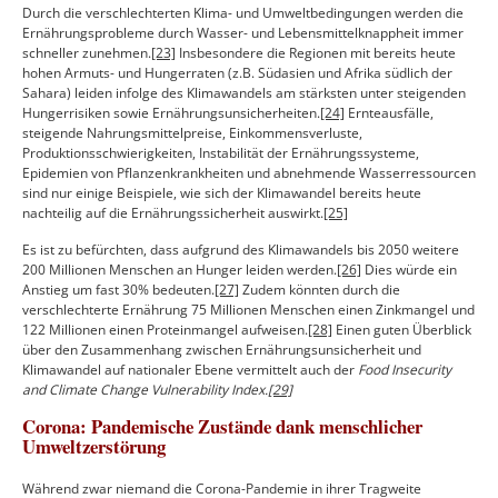
Durch die verschlechterten Klima- und Umweltbedingungen werden die
Ernährungsprobleme durch Wasser- und Lebensmittelknappheit immer
schneller zunehmen.
[23]
Insbesondere die Regionen mit bereits heute
hohen Armuts- und Hungerraten (z.B. Südasien und Afrika südlich der
Sahara) leiden infolge des Klimawandels am stärksten unter steigenden
Hungerrisiken sowie Ernährungsunsicherheiten.
[24]
Ernteausfälle,
steigende Nahrungsmittelpreise, Einkommensverluste,
Produktionsschwierigkeiten, Instabilität der Ernährungssysteme,
Epidemien von Pflanzenkrankheiten und abnehmende Wasserressourcen
sind nur einige Beispiele, wie sich der Klimawandel bereits heute
nachteilig auf die Ernährungssicherheit auswirkt.
[25]
Es ist zu befürchten, dass aufgrund des Klimawandels bis 2050 weitere
200 Millionen Menschen an Hunger leiden werden.
[26]
Dies würde ein
Anstieg um fast 30% bedeuten.
[27]
Zudem könnten durch die
verschlechterte Ernährung 75 Millionen Menschen einen Zinkmangel und
122 Millionen einen Proteinmangel aufweisen.
[28]
Einen guten Überblick
über den Zusammenhang zwischen Ernährungsunsicherheit und
Klimawandel auf nationaler Ebene vermittelt auch der
Food Insecurity
and Climate Change Vulnerability Index.
[29]
Corona: Pandemische Zustände dank menschlicher
Umweltzerstörung
Während zwar niemand die Corona-Pandemie in ihrer Tragweite