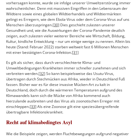
vorhersagen konnte, wurde sie infolge unserer Umweltzerstörung immer
wahrscheinlicher. Denn mit massiven Eingriffen in den Lebensraum der
Wildtiere sowie eines globalen Wildtierhandels und Wildtiermärkten
gelingt es Erregern, wie dem Ebola-Virus oder dem Corona-Virus auf uns
Menschen überzuspringen.
[30]
Dies geschieht zulasten unserer
Gesundheit und, wie die Auswirkungen der Corona-Pandemie deutlich
zeigen, auch zulasten vieler weiterer Bereiche wie Wirtschaft, Bildung,
Kultur, kindliche Entwicklung – nur um einige wenige zu nennen. Allein bis
heute (Stand: Februar 2022) starben weltweit fast 6 Millionen Menschen
mit einer bestätigten Corona-Infektion.
[31]
Es gilt als sicher, dass durch verschlechterte Klima- und
Umweltbedingungen Krankheiten immer schneller zunehmen und sich
verbreiten werden.
[32]
So kann beispielsweise das Usutu-Virus,
übertragen durch Stechmücken aus Afrika, wieder in Deutschland Fuß
fassen. Bisher war es für diese invasive Mücken-Art zu kalt in
Deutschland, doch durch die wärmeren Temperaturen aufgrund des
Klimawandels kann sich die Mücke von Afrika kommend auch
hierzulande ausbreiten und das Virus als zoonotischen Erreger mit
einschleppen.
[33]
Als eine Zoonose gilt eine speziesübergreifende
übertragbare Infektionskrankheit.
Recht auf klimabedingtes Asyl
Wie die Beispiele zeigen, werden Fluchtbewegungen aufgrund negativer