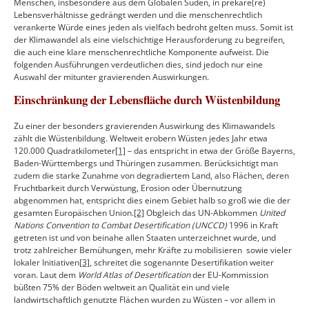
Menschen, insbesondere aus dem Globalen Süden, in prekäre(re)
Lebensverhältnisse gedrängt werden und die menschenrechtlich
verankerte Würde eines jeden als vielfach bedroht gelten muss. Somit ist
der Klimawandel als eine vielschichtige Herausforderung zu begreifen,
die auch eine klare menschenrechtliche Komponente aufweist. Die
folgenden Ausführungen verdeutlichen dies, sind jedoch nur eine
Auswahl der mitunter gravierenden Auswirkungen.
Einschränkung der Lebensfläche durch Wüstenbildung
Zu einer der besonders gravierenden Auswirkung des Klimawandels
zählt die Wüstenbildung. Weltweit erobern Wüsten jedes Jahr etwa
120.000 Quadratkilometer
[1]
– das entspricht in etwa der Größe Bayerns,
Baden-Württembergs und Thüringen zusammen. Berücksichtigt man
zudem die starke Zunahme von degradiertem Land, also Flächen, deren
Fruchtbarkeit durch Verwüstung, Erosion oder Übernutzung
abgenommen hat, entspricht dies einem Gebiet halb so groß wie die der
gesamten Europäischen Union.
[2]
Obgleich das UN-Abkommen
United
Nations Convention to Combat Desertification (UNCCD)
1996 in Kraft
getreten ist und von beinahe allen Staaten unterzeichnet wurde, und
trotz zahlreicher Bemühungen, mehr Kräfte zu mobilisieren sowie vieler
lokaler Initiativen
[3]
, schreitet die sogenannte Desertifikation weiter
voran. Laut dem
World Atlas of Desertification
der EU-Kommission
büßten 75% der Böden weltweit an Qualität ein und viele
landwirtschaftlich genutzte Flächen wurden zu Wüsten – vor allem in