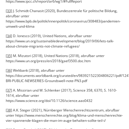
https://www.ipcc.ch/report/ar6/wg1/#FullReport
[33]
J. Schmidt-Chanasit (2020), Bundeszentrale für politische Bildung,
abrufbar unter
https://www.bpb.de/politik/innenpolitik/coronavirus/308483/pandemien-
umwelt-und-klima
[34]
D. Ionesco (2019), United Nations, abrufbar unter
https://www.un.org/sustainabledevelopment/blog/2019/06/lets-talk-
about-climate-migrants-not-climate-refugees/
[35]
M. Mizutori (2018), United Nations (2018), abrufbar unter
https://www.un.org/press/en/2018/gaef3500.doc.htm
[36]
Weltbank (2018), abrufbar unter
https://documents.worldbank.org/curated/en/983921522304806221/pdf/124
BRI-PUBLIC-NEWSERIES-Groundswell-note-PN3.pdf
[37]
A. Missirian und W. Schlenker (2017), Science 358, 6370, S. 1610-
1614, abrufbar unter
https://www.science.org/doi/10.1126/science.aao0432
[38]
A.K. Steger (2021), Nürnberger Menschenrechtszentrum, abrufbar
unter https://www.menschenrechte.org/blog/klima-und-menschenrechte-
vier-spannende-klagen-die-man-im-auge-behalten-sollte-teil-i/