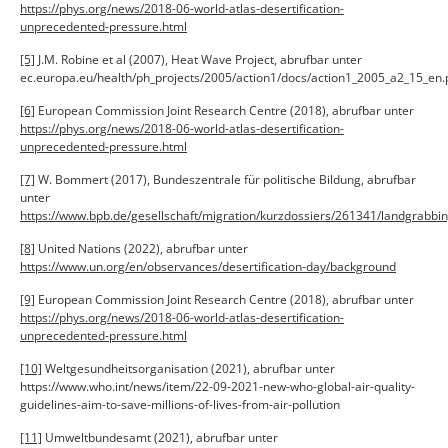
https://phys.org/news/2018-06-world-atlas-desertification-
unprecedented-pressure.html
[5]
J.M. Robine et al (2007), Heat Wave Project, abrufbar unter
ec.europa.eu/health/ph_projects/2005/action1/docs/action1_2005_a2_15_en.
[6]
European Commission Joint Research Centre (2018), abrufbar unter
https://phys.org/news/2018-06-world-atlas-desertification-
unprecedented-pressure.html
[7]
W. Bommert (2017), Bundeszentrale für politische Bildung, abrufbar
unter
https://www.bpb.de/gesellschaft/migration/kurzdossiers/261341/landgrabbi
[8]
United Nations (2022), abrufbar unter
https://www.un.org/en/observances/desertification-day/background
[9]
European Commission Joint Research Centre (2018), abrufbar unter
https://phys.org/news/2018-06-world-atlas-desertification-
unprecedented-pressure.html
[10]
Weltgesundheitsorganisation (2021), abrufbar unter
https://www.who.int/news/item/22-09-2021-new-who-global-air-quality-
guidelines-aim-to-save-millions-of-lives-from-air-pollution
[11]
Umweltbundesamt (2021), abrufbar unter