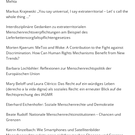
Mehta
Markus Krajewski: „You say universal, I say extraterritorial – Let’ s call the
whole thing …”
Interdisziplinäre Gedanken zu extraterritorialen
Menschenrechtsverpflichtungen am Beispiel des
Lieferkettensorgfaltspflichtengesetzes
Morten Kjaerum: MeToo and Woke: A Contribution to the Fight against
Discrimination. How Can Human Rights Mechanisms Benefit from New
Trends?
Barbara Lochbihler: Reflexionen zur Menschenrechtspolitik der
Europäischen Union
Mary Beloff und Laura Clérico: Das Recht auf ein würdiges Leben
(derecho a la vida digna) als soziales Recht: ein erneuter Blick auf die
Rechtsprechung des IAGMR
Eberhard Eichenhofer: Soziale Menschenrechte und Demokratie
Beate Rudolf: Nationale Menschenrechtsinstitutionen – Chancen und
Grenzen
Katrin Kinzelbach: Wie Smartphones und Satellitenbilder