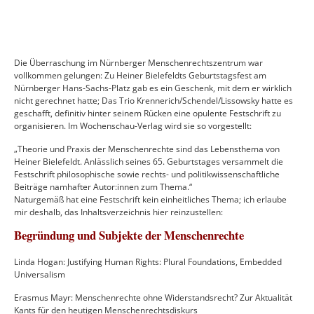
Die Überraschung im Nürnberger Menschenrechtszentrum war
vollkommen gelungen: Zu Heiner Bielefeldts Geburtstagsfest am
Nürnberger Hans-Sachs-Platz gab es ein Geschenk, mit dem er wirklich
nicht gerechnet hatte; Das Trio Krennerich/Schendel/Lissowsky hatte es
geschafft, definitiv hinter seinem Rücken eine opulente Festschrift zu
organisieren. Im Wochenschau-Verlag wird sie so vorgestellt:
„Theorie und Praxis der Menschenrechte sind das Lebensthema von
Heiner Bielefeldt. Anlässlich seines 65. Geburtstages versammelt die
Festschrift philosophische sowie rechts- und politikwissenschaftliche
Beiträge namhafter Autor:innen zum Thema.“
Naturgemäß hat eine Festschrift kein einheitliches Thema; ich erlaube
mir deshalb, das Inhaltsverzeichnis hier reinzustellen:
Begründung und Subjekte der Menschenrechte
Linda Hogan: Justifying Human Rights: Plural Foundations, Embedded
Universalism
Erasmus Mayr: Menschenrechte ohne Widerstandsrecht? Zur Aktualität
Kants für den heutigen Menschenrechtsdiskurs