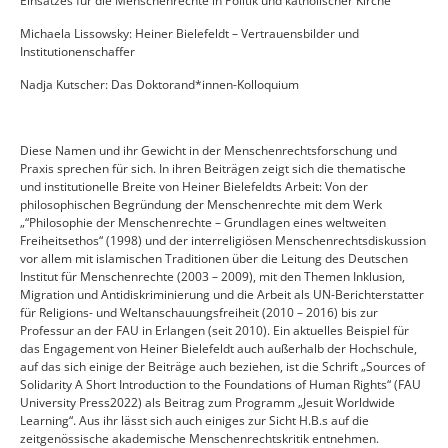
Einsatzes für die Menschenrechte in Politik und katholischer Kirche
Michaela Lissowsky: Heiner Bielefeldt – Vertrauensbilder und
Institutionenschaffer
Nadja Kutscher: Das Doktorand*innen-Kolloquium
Diese Namen und ihr Gewicht in der Menschenrechtsforschung und
Praxis sprechen für sich. In ihren Beiträgen zeigt sich die thematische
und institutionelle Breite von Heiner Bielefeldts Arbeit: Von der
philosophischen Begründung der Menschenrechte mit dem Werk
„“Philosophie der Menschenrechte – Grundlagen eines weltweiten
Freiheitsethos“ (1998) und der interreligiösen Menschenrechtsdiskussion
vor allem mit islamischen Traditionen über die Leitung des Deutschen
Institut für Menschenrechte (2003 – 2009), mit den Themen Inklusion,
Migration und Antidiskriminierung und die Arbeit als UN-Berichterstatter
für Religions- und Weltanschauungsfreiheit (2010 – 2016) bis zur
Professur an der FAU in Erlangen (seit 2010). Ein aktuelles Beispiel für
das Engagement von Heiner Bielefeldt auch außerhalb der Hochschule,
auf das sich einige der Beiträge auch beziehen, ist die Schrift „Sources of
Solidarity A Short Introduction to the Foundations of Human Rights“ (FAU
University Press2022) als Beitrag zum Programm „Jesuit Worldwide
Learning“. Aus ihr lässt sich auch einiges zur Sicht H.B.s auf die
zeitgenössische akademische Menschenrechtskritik entnehmen.