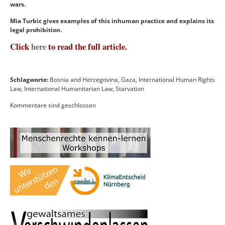
wars.
Mia Turbic gives examples of this inhuman practice and explains its
legal prohibition.
Click
here
to read the full article.
Schlagworte:
Bosnia and Herzegovina
,
Gaza
,
International Human Rights
Law
,
International Humanitarian Law
,
Starvation
Kommentare sind geschlossen