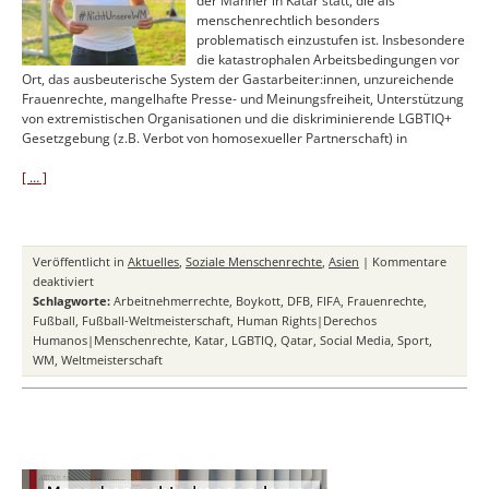
der Männer in Katar statt, die als
menschenrechtlich besonders
problematisch einzustufen ist. Insbesondere
die katastrophalen Arbeitsbedingungen vor
Ort, das ausbeuterische System der Gastarbeiter:innen, unzureichende
Frauenrechte, mangelhafte Presse- und Meinungsfreiheit, Unterstützung
von extremistischen Organisationen und die diskriminierende LGBTIQ+
Gesetzgebung (z.B. Verbot von homosexueller Partnerschaft) in
[ … ]
Veröffentlicht in
Aktuelles
,
Soziale Menschenrechte
,
Asien
|
Kommentare
für
deaktiviert
#NichtUnsereWM
Schlagworte:
Arbeitnehmerrechte
,
Boykott
,
DFB
,
FIFA
,
Frauenrechte
,
Fußball
,
Fußball-Weltmeisterschaft
,
Human Rights|Derechos
Humanos|Menschenrechte
,
Katar
,
LGBTIQ
,
Qatar
,
Social Media
,
Sport
,
WM
,
Weltmeisterschaft