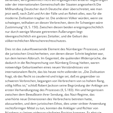
oder der internationalen Gemeinschaft der Staaten angesehen¼ Die
Mißhandlung Deutscher durch Deutsche aber überschreitet, wie man
jetzt weiß, nach Zahl und Art der Fälle und an Roheit alles, was für die
moderne Zivilisation tragbar ist. Die anderen Völker würden, wenn sie
schwiegen, teilhaben an diesen Verbrechen, denn ihr Schweigen wäre
Zustimmung“ (II, S. 150). Zwischen diesen beiden ereignisgeschichtlich
nur durch wenige Monate getrennten Äußerungen liegt
ideengeschichtlich ein ganzes Zeitalter, und die Geburt des
völkerrechtlichen Menschenrechtsschutzes.
Dies ist das zukunftsweisende Element des Nürnberger Prozesses, und
die juristischen Unsicherheiten, von denen dieser Schritt begleitet war,
tun dem keinen Abbruch. Im Gegenteil, die quälenden Widersprüche, die
dadurch in die Rechtsprechung von Nürnberg Einzug hielten, waren
notwendige Geburtswehen eines neuen Verständnisses von
internationalem Recht, das bis heute nicht vollendet ist. „Die Zivilisation
fragt, ob das Recht so zaudernd und träge sei, daß es gegenüber so
schweren Verbrechen, begangen von Verbrechern von so hohem Rang,
völlig hilflos ist,“ schloß Robert Jackson seine Begründung der Anklage am
ersten Verhandlungstag des Prozesses (II, S.183). Hin und hergerissen
zwischen dem Bewußtsein ihrer Sendung, das Nazi-Regime, das
unerhörte neue Dimensionen des Verbrechens betreten hatte,
abzuurteilen, und dem juristischen Ethos, dies unter strikter Anwendung
rechtsförmiger Mittel zu tun, konnten die Ankläger und Richter von
Nürnberg zu keiner widerspruchsfreien Position kommen. Es ehrt sie,