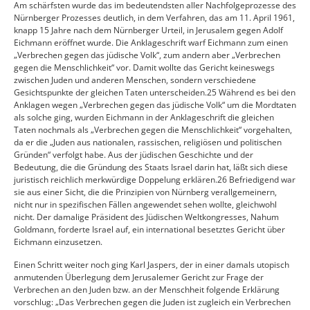
Am schärfsten wurde das im bedeutendsten aller Nachfolgeprozesse des
Nürnberger Prozesses deutlich, in dem Verfahren, das am 11. April 1961,
knapp 15 Jahre nach dem Nürnberger Urteil, in Jerusalem gegen Adolf
Eichmann eröffnet wurde. Die Anklageschrift warf Eichmann zum einen
„Verbrechen gegen das jüdische Volk“, zum andern aber „Verbrechen
gegen die Menschlichkeit“ vor. Damit wollte das Gericht keineswegs
zwischen Juden und anderen Menschen, sondern verschiedene
Gesichtspunkte der gleichen Taten unterscheiden.25 Während es bei den
Anklagen wegen „Verbrechen gegen das jüdische Volk“ um die Mordtaten
als solche ging, wurden Eichmann in der Anklageschrift die gleichen
Taten nochmals als „Verbrechen gegen die Menschlichkeit“ vorgehalten,
da er die „Juden aus nationalen, rassischen, religiösen und politischen
Gründen“ verfolgt habe. Aus der jüdischen Geschichte und der
Bedeutung, die die Gründung des Staats Israel darin hat, läßt sich diese
juristisch reichlich merkwürdige Doppelung erklären.26 Befriedigend war
sie aus einer Sicht, die die Prinzipien von Nürnberg verallgemeinern,
nicht nur in spezifischen Fällen angewendet sehen wollte, gleichwohl
nicht. Der damalige Präsident des Jüdischen Weltkongresses, Nahum
Goldmann, forderte Israel auf, ein international besetztes Gericht über
Eichmann einzusetzen.
Einen Schritt weiter noch ging Karl Jaspers, der in einer damals utopisch
anmutenden Überlegung dem Jerusalemer Gericht zur Frage der
Verbrechen an den Juden bzw. an der Menschheit folgende Erklärung
vorschlug: „Das Verbrechen gegen die Juden ist zugleich ein Verbrechen