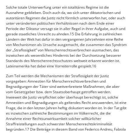
Solche totale Unterwerfung unter ein totalitäres Regime ist die
Ausnahme geblieben. Doch auch da, wo sich unter diktatorischen und
autoritären Regimen die Justiz nicht förmlich unterworfen hat, oder auch
unter veränderten politischen Verhältnissen nach dem Ende einer
Periode der Diktatur versagt sie in aller Regel in ihrer Aufgabe, auch und
gerade staatliches Unrecht zu ahnden.15 Die Erfahrung in zahlreichen
Ländern der Welt hat dafür in den vergangenen Jahrzehnten eine Reihe
von Mechanismen als Ursache ausgemacht, die zusammen das Syndrom
der „Straflosigkeit“ von Menschenrechtsverbrechen ausmachen, das
inzwischen als wesentliches Hindernis bei der Durchsetzung besserer
Standards des Menschenrechtsschutzes weltweit erkannt worden ist.
Lateinamerika hat dabei eine Vorreiterrolle gespielt.16
Zum Teil werden die Mechanismen der Straflosigkeit der Justiz
vorgegeben: Amnestien für Menschenrechtsverbrechen und
Begnadigungen der Täter sind weitverbreitete Maßnahmen, die aber
vom Gesetzgeber bzw. dem Staatsoberhaupt getroffen werden.
Inwieweit die Justiz verpflichtet oder überhaupt berechtigt ist, solche
Amnestien und Begnadigungen als geltendes Recht anzuwenden, ist eine
Frage, die in den letzten Jahren heftig diskutiert worden ist. In der Tat gibt
es inzwischen zahlreiche Bestimmungen im Völkerrecht, die die
Annahme einer Rechtsunwirksamkeit solcher willkürlicher
Straffreistellungen auch schwerster Menschenrechtskriminalität
begründen.17 Die Beiträge in diesem Band von Federico Andreu, Fabiola