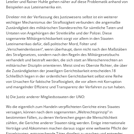
Letelier und Rainer Huhle gehen näher auf diese Problematik anhand von
Beispielen aus Lateinamerika ein.
Direkter mit der Verfassung des Justizwesens selbst ist ein weiterer
wichtiger Mechanismus der Straflosigkeit verbunden: die angemaßte
Zuständigkeit des militärischen Standesrechts für sämtliche Taten und
Untaten von Angehörigen der Streitkräfte und der Polizei. Diese
sogenannte Militärgerichtsbarkeit sorgt vor allem in den Staaten
Lateinamerikas dafür, daß politischer Mord, Folter und
„Verschwindenlassen“, wenn überhaupt, dann nicht nach den Maßstäben
des Strafgesetzes, sondern nach den Regeln des Militärgesetzbuchs
verhandelt und bestraft werden, die sich statt an Menschenrechten an
militärischer Disziplin orientieren. Meist sind es Oberste Richter, die über
die Zuständigkeiten der jeweiligen Gerichtsbarkeit entscheiden.18
Schließlich liegen in der ordentlichen Gerichtsbarkeit selbst eine Reihe
von Ursachen für faktische Straflosigkeit, die vor allem mit Korruption
und mangelnder Effizienz und Transparenz der Verfahren zu tun haben.
b) Die Justiz anderer Mitgliedsstaaten der UNO:
Wo die eigentlich zum Handeln verpflichteten Gerichte eines Staates
versagen, können nach dem sogenannten „Weltrechtsprinzip“ in
bestimmten Fällen, zu denen Verbrechen gegen die Menschlichkeit
zählen, die Gerichte anderer Staaten tätig werden. Einige internationale
Verträge und Abkommen machen daraus sogar eine weltweite Pflicht der
Einzelstaaten, entsprechende Täter dingfest zu machen und entweder