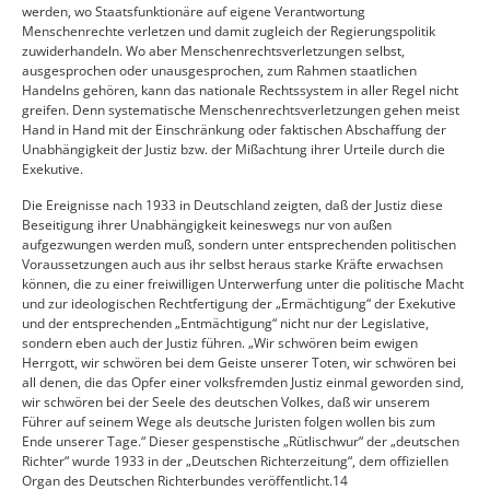
werden, wo Staatsfunktionäre auf eigene Verantwortung
Menschenrechte verletzen und damit zugleich der Regierungspolitik
zuwiderhandeln. Wo aber Menschenrechtsverletzungen selbst,
ausgesprochen oder unausgesprochen, zum Rahmen staatlichen
Handelns gehören, kann das nationale Rechtssystem in aller Regel nicht
greifen. Denn systematische Menschenrechtsverletzungen gehen meist
Hand in Hand mit der Einschränkung oder faktischen Abschaffung der
Unabhängigkeit der Justiz bzw. der Mißachtung ihrer Urteile durch die
Exekutive.
Die Ereignisse nach 1933 in Deutschland zeigten, daß der Justiz diese
Beseitigung ihrer Unabhängigkeit keineswegs nur von außen
aufgezwungen werden muß, sondern unter entsprechenden politischen
Voraussetzungen auch aus ihr selbst heraus starke Kräfte erwachsen
können, die zu einer freiwilligen Unterwerfung unter die politische Macht
und zur ideologischen Rechtfertigung der „Ermächtigung“ der Exekutive
und der entsprechenden „Entmächtigung“ nicht nur der Legislative,
sondern eben auch der Justiz führen. „Wir schwören beim ewigen
Herrgott, wir schwören bei dem Geiste unserer Toten, wir schwören bei
all denen, die das Opfer einer volksfremden Justiz einmal geworden sind,
wir schwören bei der Seele des deutschen Volkes, daß wir unserem
Führer auf seinem Wege als deutsche Juristen folgen wollen bis zum
Ende unserer Tage.“ Dieser gespenstische „Rütlischwur“ der „deutschen
Richter“ wurde 1933 in der „Deutschen Richterzeitung“, dem offiziellen
Organ des Deutschen Richterbundes veröffentlicht.14