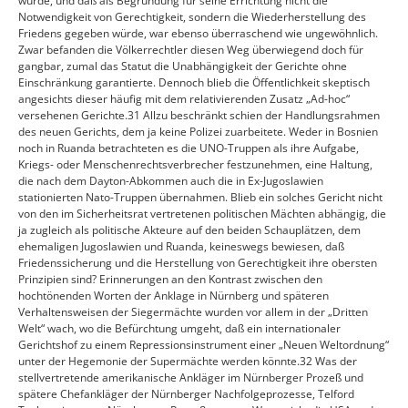
würde, und daß als Begründung für seine Errichtung nicht die
Notwendigkeit von Gerechtigkeit, sondern die Wiederherstellung des
Friedens gegeben würde, war ebenso überraschend wie ungewöhnlich.
Zwar befanden die Völkerrechtler diesen Weg überwiegend doch für
gangbar, zumal das Statut die Unabhängigkeit der Gerichte ohne
Einschränkung garantierte. Dennoch blieb die Öffentlichkeit skeptisch
angesichts dieser häufig mit dem relativierenden Zusatz „Ad-hoc“
versehenen Gerichte.31 Allzu beschränkt schien der Handlungsrahmen
des neuen Gerichts, dem ja keine Polizei zuarbeitete. Weder in Bosnien
noch in Ruanda betrachteten es die UNO-Truppen als ihre Aufgabe,
Kriegs- oder Menschenrechtsverbrecher festzunehmen, eine Haltung,
die nach dem Dayton-Abkommen auch die in Ex-Jugoslawien
stationierten Nato-Truppen übernahmen. Blieb ein solches Gericht nicht
von den im Sicherheitsrat vertretenen politischen Mächten abhängig, die
ja zugleich als politische Akteure auf den beiden Schauplätzen, dem
ehemaligen Jugoslawien und Ruanda, keineswegs bewiesen, daß
Friedenssicherung und die Herstellung von Gerechtigkeit ihre obersten
Prinzipien sind? Erinnerungen an den Kontrast zwischen den
hochtönenden Worten der Anklage in Nürnberg und späteren
Verhaltensweisen der Siegermächte wurden vor allem in der „Dritten
Welt“ wach, wo die Befürchtung umgeht, daß ein internationaler
Gerichtshof zu einem Repressionsinstrument einer „Neuen Weltordnung“
unter der Hegemonie der Supermächte werden könnte.32 Was der
stellvertretende amerikanische Ankläger im Nürnberger Prozeß und
spätere Chefankläger der Nürnberger Nachfolgeprozesse, Telford