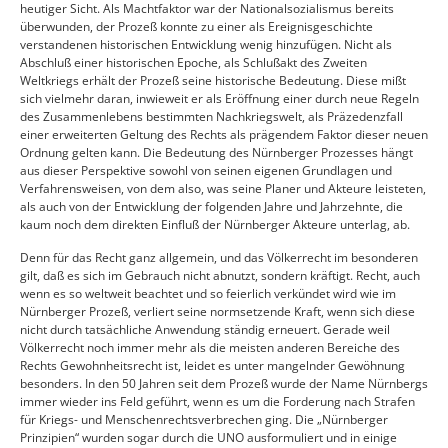
heutiger Sicht. Als Machtfaktor war der Nationalsozialismus bereits
überwunden, der Prozeß konnte zu einer als Ereignisgeschichte
verstandenen historischen Entwicklung wenig hinzufügen. Nicht als
Abschluß einer historischen Epoche, als Schlußakt des Zweiten
Weltkriegs erhält der Prozeß seine historische Bedeutung. Diese mißt
sich vielmehr daran, inwieweit er als Eröffnung einer durch neue Regeln
des Zusammenlebens bestimmten Nachkriegswelt, als Präzedenzfall
einer erweiterten Geltung des Rechts als prägendem Faktor dieser neuen
Ordnung gelten kann. Die Bedeutung des Nürnberger Prozesses hängt
aus dieser Perspektive sowohl von seinen eigenen Grundlagen und
Verfahrensweisen, von dem also, was seine Planer und Akteure leisteten,
als auch von der Entwicklung der folgenden Jahre und Jahrzehnte, die
kaum noch dem direkten Einfluß der Nürnberger Akteure unterlag, ab.
Denn für das Recht ganz allgemein, und das Völkerrecht im besonderen
gilt, daß es sich im Gebrauch nicht abnutzt, sondern kräftigt. Recht, auch
wenn es so weltweit beachtet und so feierlich verkündet wird wie im
Nürnberger Prozeß, verliert seine normsetzende Kraft, wenn sich diese
nicht durch tatsächliche Anwendung ständig erneuert. Gerade weil
Völkerrecht noch immer mehr als die meisten anderen Bereiche des
Rechts Gewohnheitsrecht ist, leidet es unter mangelnder Gewöhnung
besonders. In den 50 Jahren seit dem Prozeß wurde der Name Nürnbergs
immer wieder ins Feld geführt, wenn es um die Forderung nach Strafen
für Kriegs- und Menschenrechtsverbrechen ging. Die „Nürnberger
Prinzipien“ wurden sogar durch die UNO ausformuliert und in einige