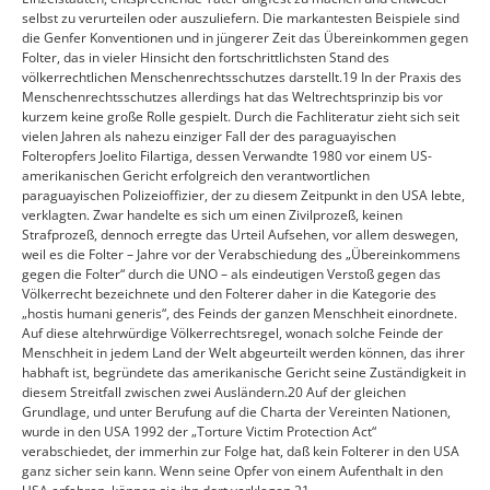
selbst zu verurteilen oder auszuliefern. Die markantesten Beispiele sind
die Genfer Konventionen und in jüngerer Zeit das Übereinkommen gegen
Folter, das in vieler Hinsicht den fortschrittlichsten Stand des
völkerrechtlichen Menschenrechtsschutzes darstellt.19 In der Praxis des
Menschenrechtsschutzes allerdings hat das Weltrechtsprinzip bis vor
kurzem keine große Rolle gespielt. Durch die Fachliteratur zieht sich seit
vielen Jahren als nahezu einziger Fall der des paraguayischen
Folteropfers Joelito Filartiga, dessen Verwandte 1980 vor einem US-
amerikanischen Gericht erfolgreich den verantwortlichen
paraguayischen Polizeioffizier, der zu diesem Zeitpunkt in den USA lebte,
verklagten. Zwar handelte es sich um einen Zivilprozeß, keinen
Strafprozeß, dennoch erregte das Urteil Aufsehen, vor allem deswegen,
weil es die Folter – Jahre vor der Verabschiedung des „Übereinkommens
gegen die Folter“ durch die UNO – als eindeutigen Verstoß gegen das
Völkerrecht bezeichnete und den Folterer daher in die Kategorie des
„hostis humani generis“, des Feinds der ganzen Menschheit einordnete.
Auf diese altehrwürdige Völkerrechtsregel, wonach solche Feinde der
Menschheit in jedem Land der Welt abgeurteilt werden können, das ihrer
habhaft ist, begründete das amerikanische Gericht seine Zuständigkeit in
diesem Streitfall zwischen zwei Ausländern.20 Auf der gleichen
Grundlage, und unter Berufung auf die Charta der Vereinten Nationen,
wurde in den USA 1992 der „Torture Victim Protection Act“
verabschiedet, der immerhin zur Folge hat, daß kein Folterer in den USA
ganz sicher sein kann. Wenn seine Opfer von einem Aufenthalt in den