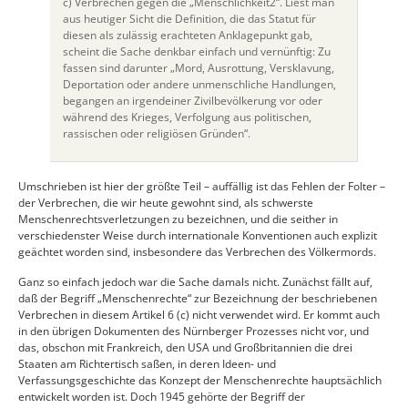
c) Verbrechen gegen die „Menschlichkeit2“. Liest man
aus heutiger Sicht die Definition, die das Statut für
diesen als zulässig erachteten Anklagepunkt gab,
scheint die Sache denkbar einfach und vernünftig: Zu
fassen sind darunter „Mord, Ausrottung, Versklavung,
Deportation oder andere unmenschliche Handlungen,
begangen an irgendeiner Zivilbevölkerung vor oder
während des Krieges, Verfolgung aus politischen,
rassischen oder religiösen Gründen“.
Umschrieben ist hier der größte Teil – auffällig ist das Fehlen der Folter –
der Verbrechen, die wir heute gewohnt sind, als schwerste
Menschenrechtsverletzungen zu bezeichnen, und die seither in
verschiedenster Weise durch internationale Konventionen auch explizit
geächtet worden sind, insbesondere das Verbrechen des Völkermords.
Ganz so einfach jedoch war die Sache damals nicht. Zunächst fällt auf,
daß der Begriff „Menschenrechte“ zur Bezeichnung der beschriebenen
Verbrechen in diesem Artikel 6 (c) nicht verwendet wird. Er kommt auch
in den übrigen Dokumenten des Nürnberger Prozesses nicht vor, und
das, obschon mit Frankreich, den USA und Großbritannien die drei
Staaten am Richtertisch saßen, in deren Ideen- und
Verfassungsgeschichte das Konzept der Menschenrechte hauptsächlich
entwickelt worden ist. Doch 1945 gehörte der Begriff der