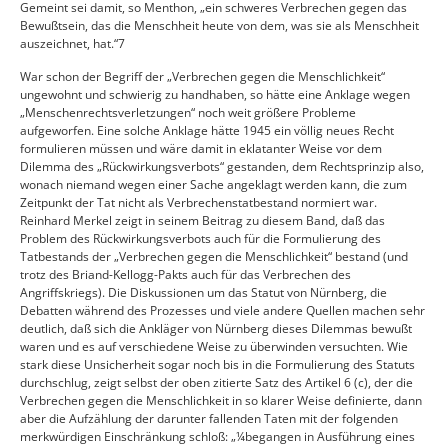
Gemeint sei damit, so Menthon, „ein schweres Verbrechen gegen das
Bewußtsein, das die Menschheit heute von dem, was sie als Menschheit
auszeichnet, hat.“7
War schon der Begriff der „Verbrechen gegen die Menschlichkeit“
ungewohnt und schwierig zu handhaben, so hätte eine Anklage wegen
„Menschenrechtsverletzungen“ noch weit größere Probleme
aufgeworfen. Eine solche Anklage hätte 1945 ein völlig neues Recht
formulieren müssen und wäre damit in eklatanter Weise vor dem
Dilemma des „Rückwirkungsverbots“ gestanden, dem Rechtsprinzip also,
wonach niemand wegen einer Sache angeklagt werden kann, die zum
Zeitpunkt der Tat nicht als Verbrechenstatbestand normiert war.
Reinhard Merkel zeigt in seinem Beitrag zu diesem Band, daß das
Problem des Rückwirkungsverbots auch für die Formulierung des
Tatbestands der „Verbrechen gegen die Menschlichkeit“ bestand (und
trotz des Briand-Kellogg-Pakts auch für das Verbrechen des
Angriffskriegs). Die Diskussionen um das Statut von Nürnberg, die
Debatten während des Prozesses und viele andere Quellen machen sehr
deutlich, daß sich die Ankläger von Nürnberg dieses Dilemmas bewußt
waren und es auf verschiedene Weise zu überwinden versuchten. Wie
stark diese Unsicherheit sogar noch bis in die Formulierung des Statuts
durchschlug, zeigt selbst der oben zitierte Satz des Artikel 6 (c), der die
Verbrechen gegen die Menschlichkeit in so klarer Weise definierte, dann
aber die Aufzählung der darunter fallenden Taten mit der folgenden
merkwürdigen Einschränkung schloß: „¼begangen in Ausführung eines