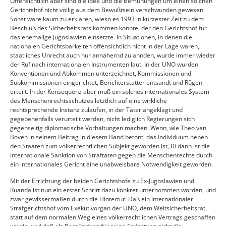
Offensichtlich aber sind die Idee und die Bemühungen um einen solchen
Gerichtshof nicht völlig aus dem Bewußtsein verschwunden gewesen.
Sonst wäre kaum zu erklären, wieso es 1993 in kürzester Zeit zu dem
Beschluß des Sicherheitsrats kommen konnte, der den Gerichtshof für
das ehemalige Jugoslawien einsetzte. In Situationen, in denen die
nationalen Gerichtsbarkeiten offensichtlich nicht in der Lage waren,
staatliches Unrecht auch nur annähernd zu ahnden, wurde immer wieder
der Ruf nach internationalen Instrumenten laut. In der UNO wurden
Konventionen und Abkommen unterzeichnet, Kommissionen und
Subkommissionen eingerichtet, Berichterstatter entsandt und Rügen
erteilt. In der Konsequenz aber muß ein solches internationales System
des Menschenrechtsschutzes letztlich auf eine wirkliche
rechtsprechende Instanz zulaufen, in der Täter angeklagt und
gegebenenfalls verurteilt werden, nicht lediglich Regierungen sich
gegenseitig diplomatische Vorhaltungen machen. Wenn, wie Theo van
Boven in seinem Beitrag in diesem Band betont, das Individuum neben
den Staaten zum völkerrechtlichen Subjekt geworden ist,30 dann ist die
internationale Sanktion von Straftaten gegen die Menschenrechte durch
ein internationales Gericht eine unabweisbare Notwendigkeit geworden.
Mit der Errichtung der beiden Gerichtshöfe zu Ex-Jugoslawien und
Ruanda ist nun ein erster Schritt dazu konkret unternommen worden, und
zwar gewissermaßen durch die Hintertür: Daß ein internationaler
Strafgerichtshof vom Exekutivorgan der UNO, dem Weltsicherheitsrat,
statt auf dem normalen Weg eines völkerrechtlichen Vertrags geschaffen