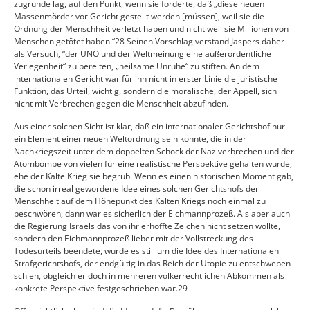
zugrunde lag, auf den Punkt, wenn sie forderte, daß „diese neuen
Massenmörder vor Gericht gestellt werden [müssen], weil sie die
Ordnung der Menschheit verletzt haben und nicht weil sie Millionen von
Menschen getötet haben.“28 Seinen Vorschlag verstand Jaspers daher
als Versuch, “der UNO und der Weltmeinung eine außerordentliche
Verlegenheit“ zu bereiten, „heilsame Unruhe“ zu stiften. An dem
internationalen Gericht war für ihn nicht in erster Linie die juristische
Funktion, das Urteil, wichtig, sondern die moralische, der Appell, sich
nicht mit Verbrechen gegen die Menschheit abzufinden.
Aus einer solchen Sicht ist klar, daß ein internationaler Gerichtshof nur
ein Element einer neuen Weltordnung sein könnte, die in der
Nachkriegszeit unter dem doppelten Schock der Naziverbrechen und der
Atombombe von vielen für eine realistische Perspektive gehalten wurde,
ehe der Kalte Krieg sie begrub. Wenn es einen historischen Moment gab,
die schon irreal gewordene Idee eines solchen Gerichtshofs der
Menschheit auf dem Höhepunkt des Kalten Kriegs noch einmal zu
beschwören, dann war es sicherlich der Eichmannprozeß. Als aber auch
die Regierung Israels das von ihr erhoffte Zeichen nicht setzen wollte,
sondern den Eichmannprozeß lieber mit der Vollstreckung des
Todesurteils beendete, wurde es still um die Idee des Internationalen
Strafgerichtshofs, der endgültig in das Reich der Utopie zu entschweben
schien, obgleich er doch in mehreren völkerrechtlichen Abkommen als
konkrete Perspektive festgeschrieben war.29