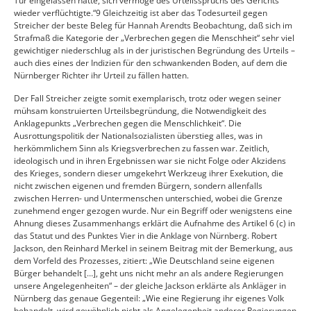
Tür eingelassen hatte, sich vermöge des Urteilsspruchs des Gerichts
wieder verflüchtigte.“9 Gleichzeitig ist aber das Todesurteil gegen
Streicher der beste Beleg für Hannah Arendts Beobachtung, daß sich im
Strafmaß die Kategorie der „Verbrechen gegen die Menschheit“ sehr viel
gewichtiger niederschlug als in der juristischen Begründung des Urteils –
auch dies eines der Indizien für den schwankenden Boden, auf dem die
Nürnberger Richter ihr Urteil zu fällen hatten.
Der Fall Streicher zeigte somit exemplarisch, trotz oder wegen seiner
mühsam konstruierten Urteilsbegründung, die Notwendigkeit des
Anklagepunkts „Verbrechen gegen die Menschlichkeit“. Die
Ausrottungspolitik der Nationalsozialisten überstieg alles, was in
herkömmlichem Sinn als Kriegsverbrechen zu fassen war. Zeitlich,
ideologisch und in ihren Ergebnissen war sie nicht Folge oder Akzidens
des Krieges, sondern dieser umgekehrt Werkzeug ihrer Exekution, die
nicht zwischen eigenen und fremden Bürgern, sondern allenfalls
zwischen Herren- und Untermenschen unterschied, wobei die Grenze
zunehmend enger gezogen wurde. Nur ein Begriff oder wenigstens eine
Ahnung dieses Zusammenhangs erklärt die Aufnahme des Artikel 6 (c) in
das Statut und des Punktes Vier in die Anklage von Nürnberg. Robert
Jackson, den Reinhard Merkel in seinem Beitrag mit der Bemerkung, aus
dem Vorfeld des Prozesses, zitiert: „Wie Deutschland seine eigenen
Bürger behandelt […], geht uns nicht mehr an als andere Regierungen
unsere Angelegenheiten“ – der gleiche Jackson erklärte als Ankläger in
Nürnberg das genaue Gegenteil: „Wie eine Regierung ihr eigenes Volk
behandelt, wird gewöhnlich nicht als Angelegenheit anderer Regierungen