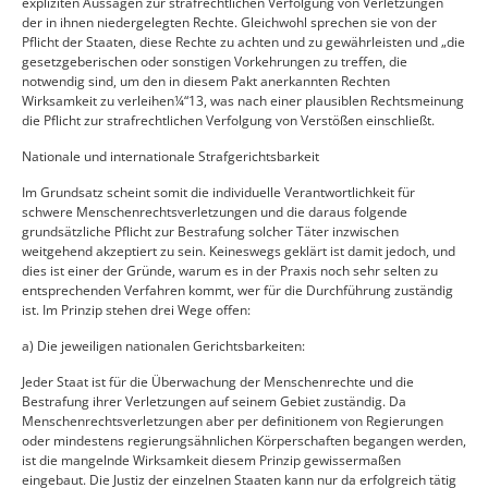
expliziten Aussagen zur strafrechtlichen Verfolgung von Verletzungen
der in ihnen niedergelegten Rechte. Gleichwohl sprechen sie von der
Pflicht der Staaten, diese Rechte zu achten und zu gewährleisten und „die
gesetzgeberischen oder sonstigen Vorkehrungen zu treffen, die
notwendig sind, um den in diesem Pakt anerkannten Rechten
Wirksamkeit zu verleihen¼“13, was nach einer plausiblen Rechtsmeinung
die Pflicht zur strafrechtlichen Verfolgung von Verstößen einschließt.
Nationale und internationale Strafgerichtsbarkeit
Im Grundsatz scheint somit die individuelle Verantwortlichkeit für
schwere Menschenrechtsverletzungen und die daraus folgende
grundsätzliche Pflicht zur Bestrafung solcher Täter inzwischen
weitgehend akzeptiert zu sein. Keineswegs geklärt ist damit jedoch, und
dies ist einer der Gründe, warum es in der Praxis noch sehr selten zu
entsprechenden Verfahren kommt, wer für die Durchführung zuständig
ist. Im Prinzip stehen drei Wege offen:
a) Die jeweiligen nationalen Gerichtsbarkeiten:
Jeder Staat ist für die Überwachung der Menschenrechte und die
Bestrafung ihrer Verletzungen auf seinem Gebiet zuständig. Da
Menschenrechtsverletzungen aber per definitionem von Regierungen
oder mindestens regierungsähnlichen Körperschaften begangen werden,
ist die mangelnde Wirksamkeit diesem Prinzip gewissermaßen
eingebaut. Die Justiz der einzelnen Staaten kann nur da erfolgreich tätig