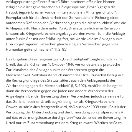
Anklagepunkten geführte Prozeß führt in seinem offiziellen Namen
lediglich die Kriegsverbrecher als Zielgruppe an: „Prozeß gegen die
Hauptkriegsverbrecher vor dem Internationalen Militärgerichtshof“.
Exemplarisch für die Unsicherheit der Gehversuche in Richtung einer
autonomen Definition der „Verbrechen gegen die Menschlichkeit“ war die
Anklageschrift: Nach dem unter Punkt Drei ausführlich eine Reihe von
Untaten als Kriegsverbrechen angeklagt worden waren, fuhr die Anklage
unter Punkt Vier mit der Erklärung fort, sie werde „die im Anklagepunkt
Drei vorgetragenen Tatsachen gleichzeitig als Verbrechen gegen die
Humanität geltend machen.“ (II, S. 85)
Das Ergebnis dieser eigenartigen „Gleichzeitigkeit“ zeigte sich dann im
Urteil, das die Richter am 1. Oktober 1946 verkündeten, als praktische
Zurücknahme des Anklagepunkts der Verbrechen gegen die
Menschlichkeit. Selbstverständlich nimmt das Urteil zunächst Bezug auf
die Rechtsgrundlage des Statuts, zitiert auch den Anklagepunkt der
„Verbrechen gegen die Menschlichkeit“ (I, S. 192). Ausführlich belegt es
dann die Verbrechen gegen die Juden und andere Verbrechen der
Angeklagten. Bei der Bewertung dieser Verbrechen jedoch zählen sie für
das Gericht in seiner Urteilsbegründung nur als Kriegsverbrechen.
Obwohl ausdrücklich festgestellt wird, daß auch vor 1939 eine „Politik der
Verfolgung, der Unterdrückung und der Ermordung von Zivilpersonen ¼
auf das erbarmungsloseste durchgeführt“ wurde, ist deren Bewertung im
Urteil nur im Zusammenhang mit dem Krieg relevant. Wörtlich heißt es: