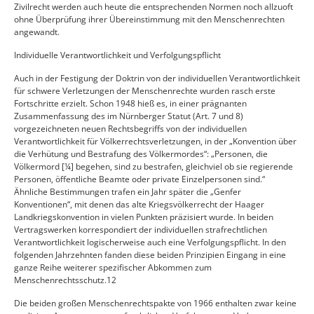
Zivilrecht werden auch heute die entsprechenden Normen noch allzuoft
ohne Überprüfung ihrer Übereinstimmung mit den Menschenrechten
angewandt.
Individuelle Verantwortlichkeit und Verfolgungspflicht
Auch in der Festigung der Doktrin von der individuellen Verantwortlichkeit
für schwere Verletzungen der Menschenrechte wurden rasch erste
Fortschritte erzielt. Schon 1948 hieß es, in einer prägnanten
Zusammenfassung des im Nürnberger Statut (Art. 7 und 8)
vorgezeichneten neuen Rechtsbegriffs von der individuellen
Verantwortlichkeit für Völkerrechtsverletzungen, in der „Konvention über
die Verhütung und Bestrafung des Völkermordes“: „Personen, die
Völkermord [¼] begehen, sind zu bestrafen, gleichviel ob sie regierende
Personen, öffentliche Beamte oder private Einzelpersonen sind.“
Ähnliche Bestimmungen trafen ein Jahr später die „Genfer
Konventionen“, mit denen das alte Kriegsvölkerrecht der Haager
Landkriegskonvention in vielen Punkten präzisiert wurde. In beiden
Vertragswerken korrespondiert der individuellen strafrechtlichen
Verantwortlichkeit logischerweise auch eine Verfolgungspflicht. In den
folgenden Jahrzehnten fanden diese beiden Prinzipien Eingang in eine
ganze Reihe weiterer spezifischer Abkommen zum
Menschenrechtsschutz.12
Die beiden großen Menschenrechtspakte von 1966 enthalten zwar keine