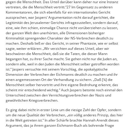
gegen die Menschheit. Das Urteil darüber kann daher nur eine Instanz
vertreten, die die Menschheit vertritt.“27 Im Gegensatz zu anderen
Kommentatoren, die sich ebenfalls für ein internationales Gericht
aussprachen, war Jaspers‘ Argumentation nicht darauf gerichtet, die
Legitimität des Jerusalemer Gerichts infragezustellen, sondern darauf,
eine, wie ihm schien, einmalige Chance nicht vorüberziehen zu lassen,
der ganzen Welt den unerhörten, alle Dimensionen bisheriger
Kriminalität sprengenden Charakter der NS-Verbrechen deutlich zu
machen. Deshalb ließ er das Gericht, in seiner Phantasie, wie er selbst
sagte, weiter erklären: „Wir verzichten auf dieses Urteil, aber wir
beschwören die Menschheit, daß sie die Taten, die dieser Mann
begangen hat, zu ihrer Sache macht. Sie gehen nicht nur die Juden an,
sondern alle, weil in den Juden die Menschheit selber getroffen worden
ist.“ Jaspers versuchte mit seinem Vorschlag, die apokalyptische
Dimension der Verbrechen der Eichmanns deutlich zu machen und ihr
einen angemessenen Ort der Verhandlung zu sichern. „Daß [¼] die
Menschheit selber hervortritt und ihre eigene Bedrohung erkennt, das
scheint mir entscheidend wichtig.“ Auch Jaspers betonte noch einmal den
Unterschied zwischen den Vernichtungsverbrechen der Nazis und
gewöhnlichen Kriegsverbrechen.
Es ging dabei nicht in erster Linie um die riesige Zahl der Opfer, sondern
um die neue Qualität der Verbrechen, „ein völlig anderes Prinzip, das hier
in die Welt getreten ist.“ In aller Schärfe brachte Hannah Arendt dieses
Argument, das ja ihrem ganzen Eichmann-Buch als bohrende Frage