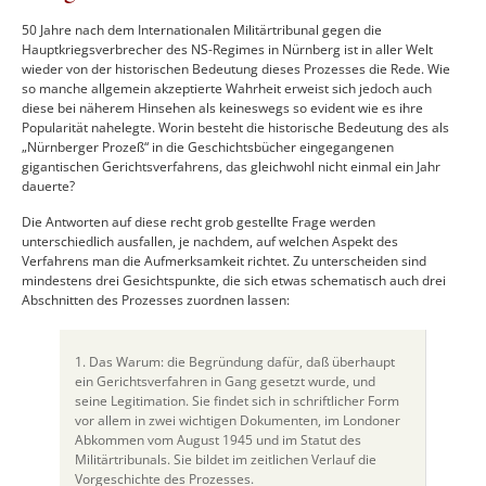
50 Jahre nach dem Internationalen Militärtribunal gegen die
Hauptkriegsverbrecher des NS-Regimes in Nürnberg ist in aller Welt
wieder von der historischen Bedeutung dieses Prozesses die Rede. Wie
so manche allgemein akzeptierte Wahrheit erweist sich jedoch auch
diese bei näherem Hinsehen als keineswegs so evident wie es ihre
Popularität nahelegte. Worin besteht die historische Bedeutung des als
„Nürnberger Prozeß“ in die Geschichtsbücher eingegangenen
gigantischen Gerichtsverfahrens, das gleichwohl nicht einmal ein Jahr
dauerte?
Die Antworten auf diese recht grob gestellte Frage werden
unterschiedlich ausfallen, je nachdem, auf welchen Aspekt des
Verfahrens man die Aufmerksamkeit richtet. Zu unterscheiden sind
mindestens drei Gesichtspunkte, die sich etwas schematisch auch drei
Abschnitten des Prozesses zuordnen lassen:
1. Das Warum: die Begründung dafür, daß überhaupt
ein Gerichtsverfahren in Gang gesetzt wurde, und
seine Legitimation. Sie findet sich in schriftlicher Form
vor allem in zwei wichtigen Dokumenten, im Londoner
Abkommen vom August 1945 und im Statut des
Militärtribunals. Sie bildet im zeitlichen Verlauf die
Vorgeschichte des Prozesses.