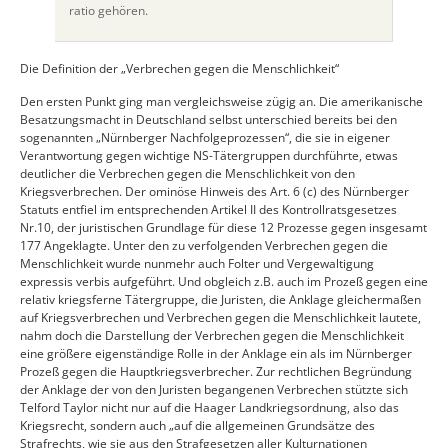
ratio gehören.
Die Definition der „Verbrechen gegen die Menschlichkeit“
Den ersten Punkt ging man vergleichsweise zügig an. Die amerikanische
Besatzungsmacht in Deutschland selbst unterschied bereits bei den
sogenannten „Nürnberger Nachfolgeprozessen“, die sie in eigener
Verantwortung gegen wichtige NS-Tätergruppen durchführte, etwas
deutlicher die Verbrechen gegen die Menschlichkeit von den
Kriegsverbrechen. Der ominöse Hinweis des Art. 6 (c) des Nürnberger
Statuts entfiel im entsprechenden Artikel II des Kontrollratsgesetzes
Nr.10, der juristischen Grundlage für diese 12 Prozesse gegen insgesamt
177 Angeklagte. Unter den zu verfolgenden Verbrechen gegen die
Menschlichkeit wurde nunmehr auch Folter und Vergewaltigung
expressis verbis aufgeführt. Und obgleich z.B. auch im Prozeß gegen eine
relativ kriegsferne Tätergruppe, die Juristen, die Anklage gleichermaßen
auf Kriegsverbrechen und Verbrechen gegen die Menschlichkeit lautete,
nahm doch die Darstellung der Verbrechen gegen die Menschlichkeit
eine größere eigenständige Rolle in der Anklage ein als im Nürnberger
Prozeß gegen die Hauptkriegsverbrecher. Zur rechtlichen Begründung
der Anklage der von den Juristen begangenen Verbrechen stützte sich
Telford Taylor nicht nur auf die Haager Landkriegsordnung, also das
Kriegsrecht, sondern auch „auf die allgemeinen Grundsätze des
Strafrechts, wie sie aus den Strafgesetzen aller Kulturnationen