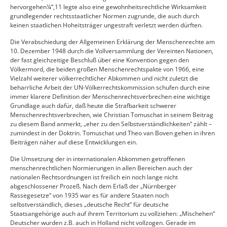
hervorgehen¼“,11 legte also eine gewohnheitsrechtliche Wirksamkeit
grundlegender rechtsstaatlicher Normen zugrunde, die auch durch
keinen staatlichen Hoheitsträger ungestraft verletzt werden dürften.
Die Verabschiedung der Allgemeinen Erklärung der Menschenrechte am
10. Dezember 1948 durch die Vollversammlung der Vereinten Nationen,
der fast gleichzeitige Beschluß über eine Konvention gegen den
Völkermord, die beiden großen Menschenrechtspakte von 1966, eine
Vielzahl weiterer völkerrechtlicher Abkommen und nicht zuletzt die
beharrliche Arbeit der UN-Völkerrechtskommission schufen durch eine
immer klarere Definition der Menschenrechtsverbrechen eine wichtige
Grundlage auch dafür, daß heute die Strafbarkeit schwerer
Menschenrechtsverbrechen, wie Christian Tomuschat in seinem Beitrag
zu diesem Band anmerkt, „eher zu den Selbstverständlichkeiten“ zählt –
zumindest in der Doktrin. Tomuschat und Theo van Boven gehen in ihren
Beiträgen näher auf diese Entwicklungen ein.
Die Umsetzung der in internationalen Abkommen getroffenen
menschenrechtlichen Normierungen in allen Bereichen auch der
nationalen Rechtsordnungen ist freilich ein noch lange nicht
abgeschlossener Prozeß. Nach dem Erlaß der „Nürnberger
Rassegesetze“ von 1935 war es für andere Staaten noch
selbstverständlich, dieses „deutsche Recht“ für deutsche
Staatsangehörige auch auf ihrem Territorium zu vollziehen: „Mischehen“
Deutscher wurden z.B. auch in Holland nicht vollzogen. Gerade im