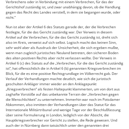
Verbrechens oder in Verbindung mit einem Verbrechen, für das der
Gerichtshof zuständig ist, und zwar unabhängig davon, ob die Handlung
gegen das Recht des Landes verstieß, in dem sie begangen wurde, oder
nicht.“
Nun ist aber der Artikel 6 des Statuts gerade der, der die Verbrechen
festlegte, für die das Gericht zuständig war. Der Verweis in diesem
Artikel auf die Verbrechen, für die das Gericht zuständig ist, dreht sich
also im Kreis, verweist auf sich selbst. Logisch macht das keinen Sinn,
sehr wohl aber als Ausdruck der Unsicherheit, die sich ergeben mußte,
wenn man zugleich juristisches Neuland betreten, den sicheren Boden
des alten positiven Rechts aber nicht verlassen wollte. Der Verweis in
Artikel 6 (c) des Statuts auf die „Verbrechen, für die das Gericht zuständig
ist“, hat offensichtlich die in Artikel 6 (b) genannten Kriegsverbrechen im
Blick, für die es eine positive Rechtsgrundlage im Völkerrecht gab. Der
Verlauf der Verhandlungen machte deutlich, wie sich die juristisch
geschulten Ankläger immer wieder an den Anklagepunkt
„Kriegsverbrechen“ als festen Haltepunkt klammerten, um von dort aus
zaghafte Vorstöße auf das unbekannte Terrain der „Verbrechen gegen
die Menschlichkeit“ zu unternehmen. Immerhin war noch im Potsdamer
Abkommen, also inmitten der Verhandlungen über das Statut für das
Internationale Militärtribunal und wenige Tage vor der Beschlußfassung
über seine Formulierung in London, lediglich von der Absicht, die
Hauptkriegsverbrecher vor Gericht zu stellen, die Rede gewesen. Und
auch der in Nürnberg dann tatsächlich unter den genannten drei