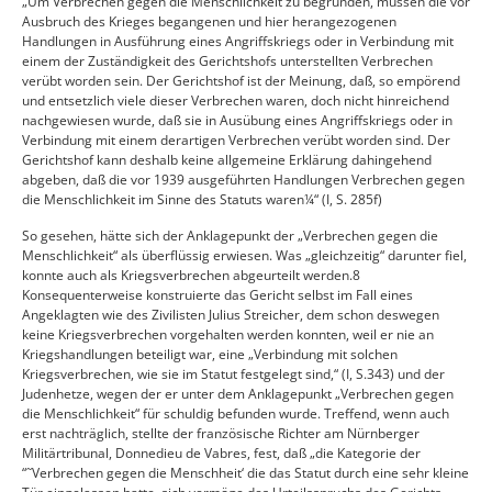
„Um Verbrechen gegen die Menschlichkeit zu begründen, müssen die vor
Ausbruch des Krieges begangenen und hier herangezogenen
Handlungen in Ausführung eines Angriffskriegs oder in Verbindung mit
einem der Zuständigkeit des Gerichtshofs unterstellten Verbrechen
verübt worden sein. Der Gerichtshof ist der Meinung, daß, so empörend
und entsetzlich viele dieser Verbrechen waren, doch nicht hinreichend
nachgewiesen wurde, daß sie in Ausübung eines Angriffskriegs oder in
Verbindung mit einem derartigen Verbrechen verübt worden sind. Der
Gerichtshof kann deshalb keine allgemeine Erklärung dahingehend
abgeben, daß die vor 1939 ausgeführten Handlungen Verbrechen gegen
die Menschlichkeit im Sinne des Statuts waren¼“ (I, S. 285f)
So gesehen, hätte sich der Anklagepunkt der „Verbrechen gegen die
Menschlichkeit“ als überflüssig erwiesen. Was „gleichzeitig“ darunter fiel,
konnte auch als Kriegsverbrechen abgeurteilt werden.8
Konsequenterweise konstruierte das Gericht selbst im Fall eines
Angeklagten wie des Zivilisten Julius Streicher, dem schon deswegen
keine Kriegsverbrechen vorgehalten werden konnten, weil er nie an
Kriegshandlungen beteiligt war, eine „Verbindung mit solchen
Kriegsverbrechen, wie sie im Statut festgelegt sind,“ (I, S.343) und der
Judenhetze, wegen der er unter dem Anklagepunkt „Verbrechen gegen
die Menschlichkeit“ für schuldig befunden wurde. Treffend, wenn auch
erst nachträglich, stellte der französische Richter am Nürnberger
Militärtribunal, Donnedieu de Vabres, fest, daß „die Kategorie der
“˜Verbrechen gegen die Menschheit‘ die das Statut durch eine sehr kleine