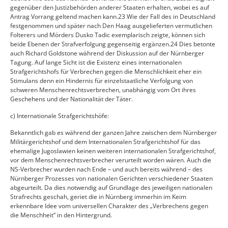
gegenüber den Justizbehörden anderer Staaten erhalten, wobei es auf
Antrag Vorrang geltend machen kann.23 Wie der Fall des in Deutschland
festgenommen und später nach Den Haag ausgelieferten vermutlichen
Folterers und Mörders Dusko Tadic exemplarisch zeigte, können sich
beide Ebenen der Strafverfolgung gegenseitig ergänzen.24 Dies betonte
auch Richard Goldstone während der Diskussion auf der Nürnberger
Tagung. Auf lange Sicht ist die Existenz eines internationalen
Strafgerichtshofs für Verbrechen gegen die Menschlichkeit eher ein
Stimulans denn ein Hindernis für einzelstaatliche Verfolgung von
schweren Menschenrechtsverbrechen, unabhängig vom Ort ihres
Geschehens und der Nationalität der Täter.
c) Internationale Strafgerichtshöfe:
Bekanntlich gab es während der ganzen Jahre zwischen dem Nürnberger
Militärgerichtshof und dem Internationalen Strafgerichtshof für das
ehemalige Jugoslawien keinen weiteren internationalen Strafgerichtshof,
vor dem Menschenrechtsverbrecher verurteilt worden wären. Auch die
NS-Verbrecher wurden nach Ende – und auch bereits während – des
Nürnberger Prozesses von nationalen Gerichten verschiedener Staaten
abgeurteilt. Da dies notwendig auf Grundlage des jeweiligen nationalen
Strafrechts geschah, geriet die in Nürnberg immerhin im Keim
erkennbare Idee vom universellen Charakter des „Verbrechens gegen
die Menschheit“ in den Hintergrund.