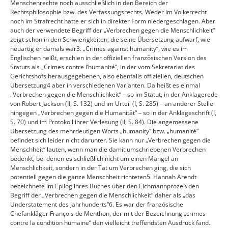
Menschenrechte noch ausschließlich in den Bereich der
Rechtsphilosophie bzw. des Verfassungsrechts. Weder im Völkerrecht
noch im Strafrecht hatte er sich in direkter Form niedergeschlagen. Aber
auch der verwendete Begriff der „Verbrechen gegen die Menschlichkeit“
zeigt schon in den Schwierigkeiten, die seine Übersetzung aufwarf, wie
neuartig er damals war3. „Crimes against humanity“, wie es im
Englischen heißt, erschien in der offiziellen französischen Version des
Statuts als „Crimes contre l‘humanité“, in der vom Sekretariat des
Gerichtshofs herausgegebenen, also ebenfalls offiziellen, deutschen
Übersetzung4 aber in verschiedenen Varianten. Da heißt es einmal
„Verbrechen gegen die Menschlichkeit“ – so im Statut, in der Anklagerede
von Robert Jackson (II, S. 132) und im Urteil (I, S. 285) – an anderer Stelle
hingegen „Verbrechen gegen die Humanität“ – so in der Anklageschrift (I,
S. 70) und im Protokoll ihrer Verlesung (II, S. 84). Die angemessene
Übersetzung des mehrdeutigen Worts „humanity“ bzw. „humanité“
befindet sich leider nicht darunter. Sie kann nur „Verbrechen gegen die
Menschheit“ lauten, wenn man die damit umschriebenen Verbrechen
bedenkt, bei denen es schließlich nicht um einen Mangel an
Menschlichkeit, sondern in der Tat um Verbrechen ging, die sich
potentiell gegen die ganze Menschheit richteten5. Hannah Arendt
bezeichnete im Epilog ihres Buches über den Eichmannprozeß den
Begriff der „Verbrechen gegen die Menschlichkeit“ daher als „das
Understatement des Jahrhunderts“6. Es war der französische
Chefankläger François de Menthon, der mit der Bezeichnung „crimes
contre la condition humaine“ den vielleicht treffendsten Ausdruck fand.