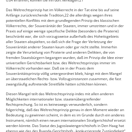
USA erfahren, können sie ihn dort verklagen.21
Das Weltrechtsprinzip hat im Völkerrecht in der Tat eine bis auf seine
Anfänge zurückreichende Tradition,22 die allerdings wegen ihres
potentiellen Konflikts mit dem grundlegenden Prinzip des klassischen
Völkerrechts, der Souveränität der Staaten, immer umstritten und in der
Praxis auf einige wenige spezifische Delikte (besonders die Piraterie)
beschränkt war, die sich vorzugsweise außerhalb des Hoheitsgebiets
aller Staaten abspielten, so daß sich die Frage der Verletzung der
Souveränität anderer Staaten kaum oder gar nicht stellte. Immerhin
zeigte die Verurteilung von Piraterie und anderen Delikten, die von
fremden Staatsbürgern begangen wurden, daß im Prinzip die Idee einer
universellen Gerichtsbarkeit bzw. des Weltrechtsprinzips immer im
Völkerrecht vorhanden war. Daß sie in der Praxis dem
Souveränitätsprinzip völlig untergeordnet blieb, hängt mit dem Mangel
an überstaatlichen Rechts- bzw. Vollzugsinstanzen zusammen, die fast
zwangsläufig auftretende Streitfälle hätten schlichten können.
Diesen Mangel teilt das Weltrechtsprinzip indes mit allen anderen
Möglichkeiten internationaler bzw. staatenübergreifender
Rechtsprechung. So ist es keineswegs verwunderlich, sondern
folgerichtig, daß das Weltrechtsprinzip genau in dem Moment wieder an
Bedeutung zu gewinnen scheint, in dem es im Grunde durch ein anderes
Instrument, nämlich einen neuen internationalen Strafgerichtshof ersetzt
werden könnte. Das Statut des Jugoslawiengerichtshofs in Den Haag hat
ebenso wie das des Ruanda-Gerichtshofs „konkurrierende Zuständigkeit“