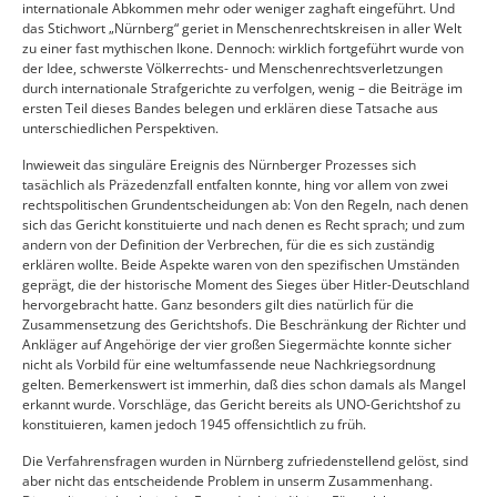
internationale Abkommen mehr oder weniger zaghaft eingeführt. Und
das Stichwort „Nürnberg“ geriet in Menschenrechtskreisen in aller Welt
zu einer fast mythischen Ikone. Dennoch: wirklich fortgeführt wurde von
der Idee, schwerste Völkerrechts- und Menschenrechtsverletzungen
durch internationale Strafgerichte zu verfolgen, wenig – die Beiträge im
ersten Teil dieses Bandes belegen und erklären diese Tatsache aus
unterschiedlichen Perspektiven.
Inwieweit das singuläre Ereignis des Nürnberger Prozesses sich
tasächlich als Präzedenzfall entfalten konnte, hing vor allem von zwei
rechtspolitischen Grundentscheidungen ab: Von den Regeln, nach denen
sich das Gericht konstituierte und nach denen es Recht sprach; und zum
andern von der Definition der Verbrechen, für die es sich zuständig
erklären wollte. Beide Aspekte waren von den spezifischen Umständen
geprägt, die der historische Moment des Sieges über Hitler-Deutschland
hervorgebracht hatte. Ganz besonders gilt dies natürlich für die
Zusammensetzung des Gerichtshofs. Die Beschränkung der Richter und
Ankläger auf Angehörige der vier großen Siegermächte konnte sicher
nicht als Vorbild für eine weltumfassende neue Nachkriegsordnung
gelten. Bemerkenswert ist immerhin, daß dies schon damals als Mangel
erkannt wurde. Vorschläge, das Gericht bereits als UNO-Gerichtshof zu
konstituieren, kamen jedoch 1945 offensichtlich zu früh.
Die Verfahrensfragen wurden in Nürnberg zufriedenstellend gelöst, sind
aber nicht das entscheidende Problem in unserm Zusammenhang.