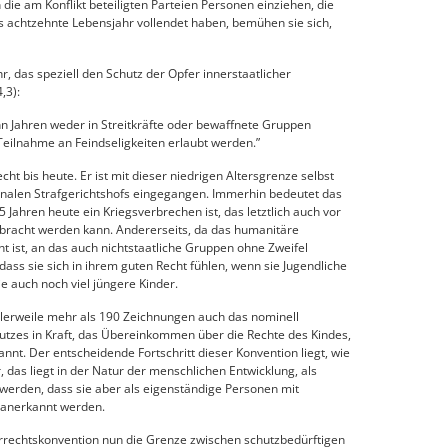
n die am Konflikt beteiligten Parteien Personen einziehen, die
as achtzehnte Lebensjahr vollendet haben, bemühen sie sich,
r, das speziell den Schutz der Opfer innerstaatlicher
,3):
hn Jahren weder in Streitkräfte oder bewaffnete Gruppen
Teilnahme an Feindseligkeiten erlaubt werden.”
ht bis heute. Er ist mit dieser niedrigen Altersgrenze selbst
ionalen Strafgerichtshofs eingegangen. Immerhin bedeutet das
5 Jahren heute ein Kriegsverbrechen ist, das letztlich auch vor
ebracht werden kann. Andererseits, da das humanitäre
ht ist, an das auch nichtstaatliche Gruppen ohne Zweifel
 dass sie sich in ihrem guten Recht fühlen, wenn sie Jugendliche
ie auch noch viel jüngere Kinder.
ttlerweile mehr als 190 Zeichnungen auch das nominell
hutzes in Kraft, das Übereinkommen über die Rechte des Kindes,
nnt. Der entscheidende Fortschritt dieser Konvention liegt, wie
, das liegt in der Natur der menschlichen Entwicklung, als
rt werden, dass sie aber als eigenständige Personen mit
 anerkannt werden.
errechtskonvention nun die Grenze zwischen schutzbedürftigen