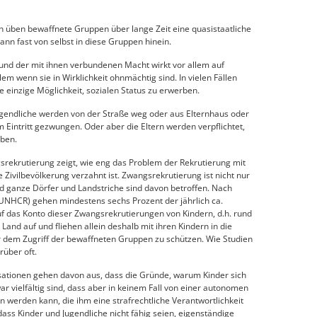
üben bewaffnete Gruppen über lange Zeit eine quasistaatliche
nn fast von selbst in diese Gruppen hinein.
 und der mit ihnen verbundenen Macht wirkt vor allem auf
lem wenn sie in Wirklichkeit ohnmächtig sind. In vielen Fällen
 einzige Möglichkeit, sozialen Status zu erwerben.
gendliche werden von der Straße weg oder aus Elternhaus oder
Eintritt gezwungen. Oder aber die Eltern werden verpflichtet,
ben.
srekrutierung zeigt, wie eng das Problem der Rekrutierung mit
Zivilbevölkerung verzahnt ist. Zwangsrekrutierung ist nicht nur
d ganze Dörfer und Landstriche sind davon betroffen. Nach
UNHCR) gehen mindestens sechs Prozent der jährlich ca.
f das Konto dieser Zwangsrekrutierungen von Kindern, d.h. rund
and auf und fliehen allein deshalb mit ihren Kindern in die
r dem Zugriff der bewaffneten Gruppen zu schützen. Wie Studien
rüber oft.
ationen gehen davon aus, dass die Gründe, warum Kinder sich
 vielfältig sind, dass aber in keinem Fall von einer autonomen
 werden kann, die ihm eine strafrechtliche Verantwortlichkeit
dass Kinder und Jugendliche nicht fähig seien, eigenständige