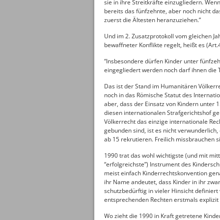
sie in ihre Streitkräfte einzugliedern. Wen
bereits das fünfzehnte, aber noch nicht d
zuerst die Ältesten heranzuziehen.”
Und im 2. Zusatzprotokoll vom gleichen Jah
bewaffneter Konflikte regelt, heißt es (Art.4
“Insbesondere dürfen Kinder unter fünfze
eingegliedert werden noch darf ihnen die 
Das ist der Stand im Humanitären Völkerrec
noch in das Römische Statut des Internat
aber, dass der Einsatz von Kindern unter 1
diesen internationalen Strafgerichtshof g
Völkerrecht das einzige internationale Rec
gebunden sind, ist es nicht verwunderlich,
ab 15 rekrutieren. Freilich missbrauchen s
1990 trat das wohl wichtigste (und mit mi
“erfolgreichste”) Instrument des Kindersc
meist einfach Kinderrechtskonvention gena
ihr Name andeutet, dass Kinder in ihr zwar
schutzbedürftig in vieler Hinsicht definie
entsprechenden Rechten erstmals explizit
Wo zieht die 1990 in Kraft getretene Kind