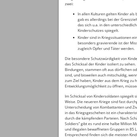
zwei:
In allen Kulturen gelten Kinder al
gab es allerdings bei der Grenzzi
das sich u.a. in den unterschiedli
Kinderschutzes spiegelt.
Kinder sind in Kriegssituationen 
besonders gravierende ist der Mis
zugleich Opfer und Täter werden.
Die besondere Schutzwürdigkeit von Kindern
das Schicksal der Kinder isoliert zu sehen
Bindungen, stammen oft aus dörflichen od
sind, und bisweilen auch mitschuldig, we
zum Ziel haben, Kinder aus dem Krieg zu h
Entwicklungsmöglichkeit zu öffnen, müsse
Im Schicksal von Kindersoldaten spiegelt 
Weise. Die neueren Kriege sind fast durchg
Unterscheidung von Kombattanten und Zivil
in das Kriegsgeschehen ist ein charakteri
durch die kämpfenden Parteien. Nach Schät
Soldiers” gibt es rund eine halbe Million M
und illegalen bewaffneten Gruppen in 85 
Entsprechend finden sich die meisten Kin