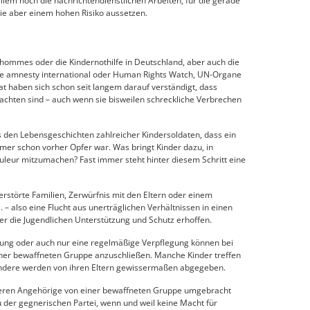
em noch die nachrichtendienstlichen Arbeiten, für die gerade
sie aber einem hohen Risiko aussetzen.
 hommes oder die Kindernothilfe in Deutschland, aber auch die
e amnesty international oder Human Rights Watch, UN-Organe
t haben sich schon seit langem darauf verständigt, dass
rachten sind – auch wenn sie bisweilen schreckliche Verbrechen
s den Lebensgeschichten zahlreicher Kindersoldaten, dass ein
mmer schon vorher Opfer war. Was bringt Kinder dazu, in
leur mitzumachen? Fast immer steht hinter diesem Schritt eine
rstörte Familien, Zerwürfnis mit den Eltern oder einem
ä. – also eine Flucht aus unerträglichen Verhältnissen in einen
er die Jugendlichen Unterstützung und Schutz erhoffen.
nung oder auch nur eine regelmäßige Verpflegung können bei
iner bewaffneten Gruppe anzuschließen. Manche Kinder treffen
 andere werden von ihren Eltern gewissermaßen abgegeben.
 deren Angehörige von einer bewaffneten Gruppe umgebracht
 der gegnerischen Partei, wenn und weil keine Macht für