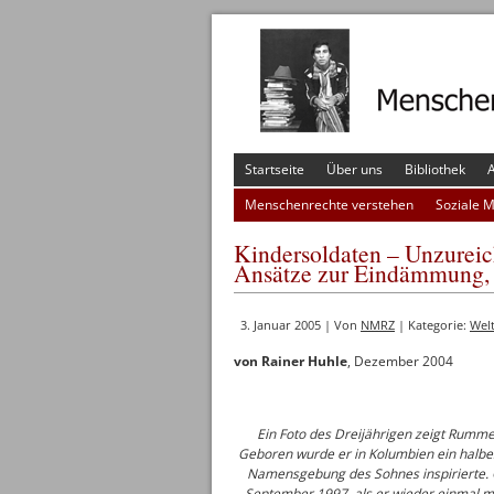
Startseite
Über uns
Bibliothek
A
Menschenrechte verstehen
Soziale 
Kindersoldaten – Unzureic
Ansätze zur Eindämmung, u
3. Januar 2005 | Von
NMRZ
| Kategorie:
Wel
von Rainer Huhle
, Dezember 2004
Ein Foto des Dreijährigen zeigt Rummen
Geboren wurde er in Kolumbien ein halbes
Namensgebung des Sohnes inspirierte. 
September 1997, als er wieder einmal mi