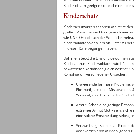
kommen in Kolumbien und anderswo vor all
Kinder oft am geeignetsten scheinen, die 
Kinderschutz
Kinderschutzorganisationen wie terre des
großen Menschenrechtsorganisationen wi
wie UNICEF und auch der Weltsicherheitsra
Kindersoldaten vor allem als Opfer zu bet
in dieser Rolle begangen haben.
Dahinter steckt die Einsicht, gewonnen au
Kind, das zum Kindersoldaten wird, fast i
bewaffneten Verbänden gleich welcher Cou
Kombination verschiedener Ursachen:
Gravierende familiäre Probleme: ze
Elternteil, sexueller Missbrauch u.
Verband, von dem sich das Kind od
Armut: Schon eine geringe Entloh
extremer Armut Motiv sein, sich e
eine solche Entscheidung selbst,
Verzweiflung, Rache u.ä.: Kinder,
oder verschleppt wurden, gehen zu