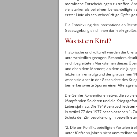
moralische Entscheidungen zu treffen. Abe
viel stärker als bei einem benachteiligte
erster Linie als schutzbedürftige Opfer g
Die Entwicklung des internationalen Recht
Gesetzgebung sind ihnen darin ein großes 
Was ist ein Kind?
Historische und kulturell werden die Gre
unterschiedlich gezogen. Besonders deutlich
reich begleiteten Marksteinen dieses Übe
und eben dem Moment, ab dem ein Junge a
letzten Jahren aufgrund der grausamen “N
waren sie aber in der Geschichte des Krie
bemerkenswerte Spuren einer Altersgrenze
Die Genfer Konventionen etwa, die so viel
kämpfenden Soldaten und die Kriegsgefan
Lebensjahr zu. Die 1949 verabschiedeten 
In Artikel 77 des 1977 beschlossenen 1. Z
Schutz der Zivilbevölkerung in bewaffneten
“2. Die am Konflikt beteiligten Parteien t
unter fünfzehn Jahren nicht unmittelbar a