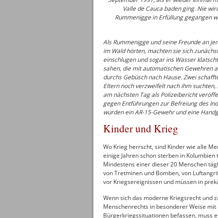
Valle de Cauca baden ging. Nie wi
Rummenigge in Erfüllung gegangen w
Als Rummenigge und seine Freunde an jen
im Wald hörten, machten sie sich zunächs
einschlugen und sogar ins Wasser klatscht
sahen, die mit automatischen Gewehren auf
durchs Gebüsch nach Hause. Zwei schafft
Eltern noch verzweifelt nach ihm suchten,
am nächsten Tag als Polizeibericht veröff
gegen Entführungen zur Befreiung des Indu
wurden ein AR-15-Gewehr und eine Handg
Kinder und Krieg
Wo Krieg herrscht, sind Kinder wie alle Me
einige Jahren schon sterben in Kolumbien 
Mindestens einer dieser 20 Menschen täglic
von Tretminen und Bomben, von Luftangriff
vor Kriegsereignissen und müssen in prek
Wenn sich das moderne Kriegsrecht und za
Menschenrechts in besonderer Weise mit d
Bürgerkriegssituationen befassen, muss e