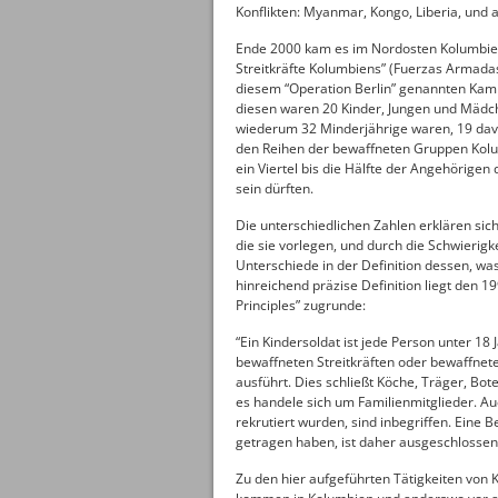
Konflikten: Myanmar, Kongo, Liberia, und a
Ende 2000 kam es im Nordosten Kolumbien
Streitkräfte Kolumbiens” (Fuerzas Armada
diesem “Operation Berlin” genannten Kampf
diesen waren 20 Kinder, Jungen und Mäd
wiederum 32 Minderjährige waren, 19 davo
den Reihen der bewaffneten Gruppen Kolum
ein Viertel bis die Hälfte der Angehörigen
sein dürften.
Die unterschiedlichen Zahlen erklären sich
die sie vorlegen, und durch die Schwierigk
Unterschiede in der Definition dessen, was
hinreichend präzise Definition liegt den 
Principles” zugrunde:
“Ein Kindersoldat ist jede Person unter 18 
bewaffneten Streitkräften oder bewaffneten
ausführt. Dies schließt Köche, Träger, Bot
es handele sich um Familienmitglieder. A
rekrutiert wurden, sind inbegriffen. Eine
getragen haben, ist daher ausgeschlossen
Zu den hier aufgeführten Tätigkeiten von