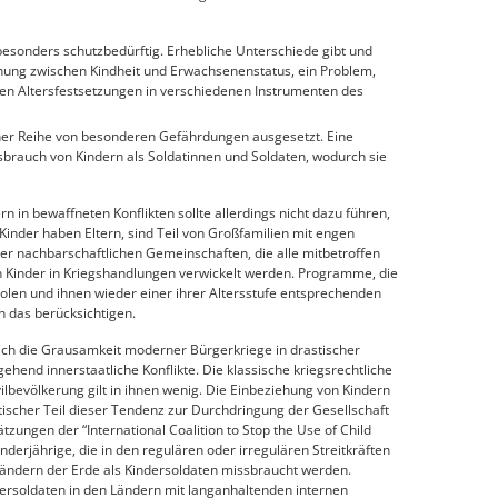
s besonders schutzbedürftig. Erhebliche Unterschiede gibt und
ehung zwischen Kindheit und Erwachsenenstatus, ein Problem,
chen Altersfestsetzungen in verschiedenen Instrumenten des
einer Reihe von besonderen Gefährdungen ausgesetzt. Eine
sbrauch von Kindern als Soldatinnen und Soldaten, wodurch sie
 in bewaffneten Konflikten sollte allerdings nicht dazu führen,
. Kinder haben Eltern, sind Teil von Großfamilien mit engen
er nachbarschaftlichen Gemeinschaften, die alle mitbetroffen
nn Kinder in Kriegshandlungen verwickelt werden. Programme, die
olen und ihnen wieder einer ihrer Altersstufe entsprechenden
n das berücksichtigen.
sich die Grausamkeit moderner Bürgerkriege in drastischer
ehend innerstaatliche Konflikte. Die klassische kriegsrechtliche
bevölkerung gilt in ihnen wenig. Die Einbeziehung von Kindern
stischer Teil dieser Tendenz zur Durchdringung der Gesellschaft
zungen der “International Coalition to Stop the Use of Child
inderjährige, die in den regulären oder irregulären Streitkräften
Ländern der Erde als Kindersoldaten missbraucht werden.
dersoldaten in den Ländern mit langanhaltenden internen