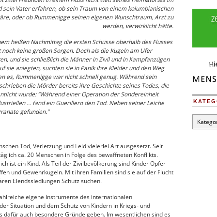
rd sein Vater erfahren, ob sein Traum von einem kolumbianischen
äre, oder ob Rummenigge seinen eigenen Wunschtraum, Arzt zu
werden, verwirklicht hätte.
em heißen Nachmittag die ersten Schüsse oberhalb des Flusses
t noch keine großen Sorgen. Doch als die Kugeln am Ufer
en, und sie schließlich die Männer in Zivil und in Kampfanzügen
 sie anlegten, suchten sie in Panik ihre Kleider und den Weg
en es, Rummenigge war nicht schnell genug. Während sein
 schrieben die Mörder bereits ihre Geschichte seines Todes, die
entlicht wurde: “Während einer Operation der Sondereinheit
KATEG
striellen … fand ein Guerillero den Tod. Neben seiner Leiche
ranate gefunden.”
Kategori
nschen Tod, Verletzung und Leid vielerlei Art ausgesetzt. Seit
täglich ca. 20 Menschen in Folge des bewaffneten Konflikts.
h ist ein Kind. Als Teil der Zivilbevölkerung sind Kinder Opfer
en und Gewehrkugeln. Mit ihren Familien sind sie auf der Flucht
ären Elendssiedlungen Schutz suchen.
hlreiche eigene Instrumente des internationalen
er Situation und dem Schutz von Kindern in Kriegs- und
s dafür auch besondere Gründe geben. Im wesentlichen sind es