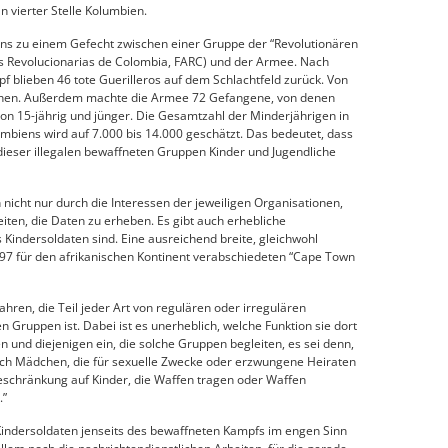
n vierter Stelle Kolumbien.
s zu einem Gefecht zwischen einer Gruppe der “Revolutionären
s Revolucionarias de Colombia, FARC) und der Armee. Nach
 blieben 46 tote Guerilleros auf dem Schlachtfeld zurück. Von
chen. Außerdem machte die Armee 72 Gefangene, von denen
n 15-jährig und jünger. Die Gesamtzahl der Minderjährigen in
biens wird auf 7.000 bis 14.000 geschätzt. Das bedeutet, dass
 dieser illegalen bewaffneten Gruppen Kinder und Jugendliche
 nicht nur durch die Interessen der jeweiligen Organisationen,
eiten, die Daten zu erheben. Es gibt auch erhebliche
 Kindersoldaten sind. Eine ausreichend breite, gleichwohl
1997 für den afrikanischen Kontinent verabschiedeten “Cape Town
Jahren, die Teil jeder Art von regulären oder irregulären
 Gruppen ist. Dabei ist es unerheblich, welche Funktion sie dort
en und diejenigen ein, die solche Gruppen begleiten, es sei denn,
uch Mädchen, die für sexuelle Zwecke oder erzwungene Heiraten
 Beschränkung auf Kinder, die Waffen tragen oder Waffen
.”
 Kindersoldaten jenseits des bewaffneten Kampfs im engen Sinn