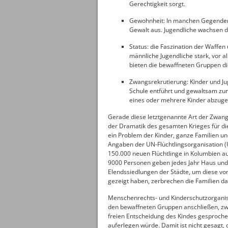
Gerechtigkeit sorgt.
Gewohnheit: In manchen Gegenden 
Gewalt aus. Jugendliche wachsen da
Status: die Faszination der Waffen
männliche Jugendliche stark, vor al
bieten die bewaffneten Gruppen die
Zwangsrekrutierung: Kinder und Ju
Schule entführt und gewaltsam zum 
eines oder mehrere Kinder abzuge
Gerade diese letztgenannte Art der Zwang
der Dramatik des gesamten Krieges für die 
ein Problem der Kinder, ganze Familien un
Angaben der UN-Flüchtlingsorganisation (
150.000 neuen Flüchtlinge in Kolumbien au
9000 Personen geben jedes Jahr Haus und L
Elendssiedlungen der Städte, um diese vo
gezeigt haben, zerbrechen die Familien da
Menschenrechts- und Kinderschutzorganis
den bewaffneten Gruppen anschließen, zwar
freien Entscheidung des Kindes gesprochen
auferlegen würde. Damit ist nicht gesagt, 