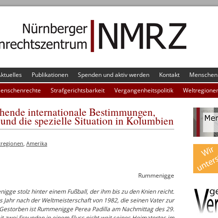
ktuelles
Publikationen
Spenden und aktiv werden
Kontakt
Menschenr
Menschenrechte
Strafgerichtsbarkeit
Vergangenheitspolitik
Weltregione
hende internationale Bestimmungen,
nd die spezielle Situation in Kolumbien
tregionen
,
Amerika
Rummenigge
igge stolz hinter einem Fußball, der ihm bis zu den Knien reicht.
 Jahr nach der Weltmeisterschaft von 1982, die seinen Vater zur
Gestorben ist Rummenigge Perea Padilla am Nachmittag des 29.
t zwei Freunden in einem Fluss nicht weit seines Heimatortes im