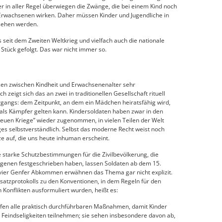
r in aller Regel überwiegen die Zwänge, die bei einem Kind noch
n Erwachsenen wirken. Daher müssen Kinder und Jugendliche in
esehen werden.
s seit dem Zweiten Weltkrieg und vielfach auch die nationale
Stück gefolgt. Das war nicht immer so.
nzen zwischen Kindheit und Erwachsenenalter sehr
 zeigt sich das an zwei in traditionellen Gesellschaft rituell
rgangs: dem Zeitpunkt, an dem ein Mädchen heiratsfähig wird,
ls Kämpfer gelten kann. Kindersoldaten haben zwar in den
euen Kriege” wieder zugenommen, in vielen Teilen der Welt
ges selbstverständlich. Selbst das moderne Recht weist noch
 auf, die uns heute inhuman erscheint.
e starke Schutzbestimmungen für die Zivilbevölkerung, die
genen festgeschrieben haben, lassen Soldaten ab dem 15.
vier Genfer Abkommen erwähnen das Thema gar nicht explizit.
usatzprotokolls zu den Konventionen, in dem Regeln für den
 Konflikten ausformuliert wurden, heißt es:
reffen alle praktisch durchführbaren Maßnahmen, damit Kinder
n Feindseligkeiten teilnehmen; sie sehen insbesondere davon ab,