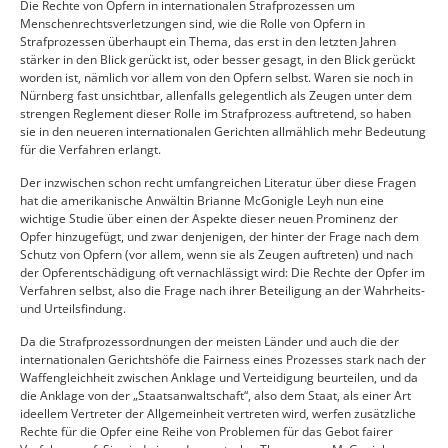
Die Rechte von Opfern in internationalen Strafprozessen um
Menschenrechtsverletzungen sind, wie die Rolle von Opfern in
Strafprozessen überhaupt ein Thema, das erst in den letzten Jahren
stärker in den Blick gerückt ist, oder besser gesagt, in den Blick gerückt
worden ist, nämlich vor allem von den Opfern selbst. Waren sie noch in
Nürnberg fast unsichtbar, allenfalls gelegentlich als Zeugen unter dem
strengen Reglement dieser Rolle im Strafprozess auftretend, so haben
sie in den neueren internationalen Gerichten allmählich mehr Bedeutung
für die Verfahren erlangt.
Der inzwischen schon recht umfangreichen Literatur über diese Fragen
hat die amerikanische Anwältin Brianne McGonigle Leyh nun eine
wichtige Studie über einen der Aspekte dieser neuen Prominenz der
Opfer hinzugefügt, und zwar denjenigen, der hinter der Frage nach dem
Schutz von Opfern (vor allem, wenn sie als Zeugen auftreten) und nach
der Opferentschädigung oft vernachlässigt wird: Die Rechte der Opfer im
Verfahren selbst, also die Frage nach ihrer Beteiligung an der Wahrheits-
und Urteilsfindung.
Da die Strafprozessordnungen der meisten Länder und auch die der
internationalen Gerichtshöfe die Fairness eines Prozesses stark nach der
Waffengleichheit zwischen Anklage und Verteidigung beurteilen, und da
die Anklage von der „Staatsanwaltschaft“, also dem Staat, als einer Art
ideellem Vertreter der Allgemeinheit vertreten wird, werfen zusätzliche
Rechte für die Opfer eine Reihe von Problemen für das Gebot fairer