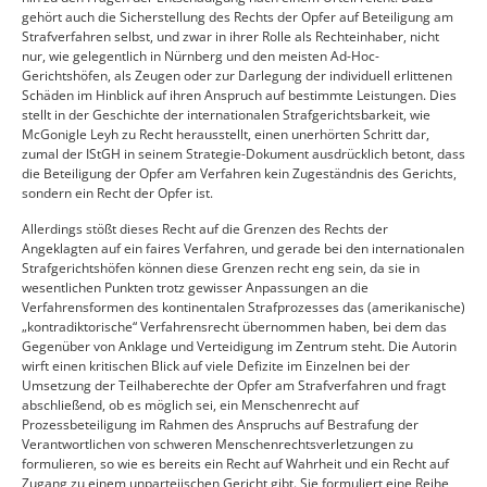
gehört auch die Sicherstellung des Rechts der Opfer auf Beteiligung am
Strafverfahren selbst, und zwar in ihrer Rolle als Rechteinhaber, nicht
nur, wie gelegentlich in Nürnberg und den meisten Ad-Hoc-
Gerichtshöfen, als Zeugen oder zur Darlegung der individuell erlittenen
Schäden im Hinblick auf ihren Anspruch auf bestimmte Leistungen. Dies
stellt in der Geschichte der internationalen Strafgerichtsbarkeit, wie
McGonigle Leyh zu Recht herausstellt, einen unerhörten Schritt dar,
zumal der IStGH in seinem Strategie-Dokument ausdrücklich betont, dass
die Beteiligung der Opfer am Verfahren kein Zugeständnis des Gerichts,
sondern ein Recht der Opfer ist.
Allerdings stößt dieses Recht auf die Grenzen des Rechts der
Angeklagten auf ein faires Verfahren, und gerade bei den internationalen
Strafgerichtshöfen können diese Grenzen recht eng sein, da sie in
wesentlichen Punkten trotz gewisser Anpassungen an die
Verfahrensformen des kontinentalen Strafprozesses das (amerikanische)
„kontradiktorische“ Verfahrensrecht übernommen haben, bei dem das
Gegenüber von Anklage und Verteidigung im Zentrum steht. Die Autorin
wirft einen kritischen Blick auf viele Defizite im Einzelnen bei der
Umsetzung der Teilhaberechte der Opfer am Strafverfahren und fragt
abschließend, ob es möglich sei, ein Menschenrecht auf
Prozessbeteiligung im Rahmen des Anspruchs auf Bestrafung der
Verantwortlichen von schweren Menschenrechtsverletzungen zu
formulieren, so wie es bereits ein Recht auf Wahrheit und ein Recht auf
Zugang zu einem unparteiischen Gericht gibt. Sie formuliert eine Reihe