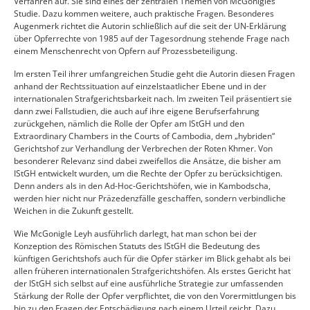
Verfahren auf. Sie sind eines der zentralen Themen von McGonigles
Studie. Dazu kommen weitere, auch praktische Fragen. Besonderes
Augenmerk richtet die Autorin schließlich auf die seit der UN-Erklärung
über Opferrechte von 1985 auf der Tagesordnung stehende Frage nach
einem Menschenrecht von Opfern auf Prozessbeteiligung.
Im ersten Teil ihrer umfangreichen Studie geht die Autorin diesen Fragen
anhand der Rechtssituation auf einzelstaatlicher Ebene und in der
internationalen Strafgerichtsbarkeit nach. Im zweiten Teil präsentiert sie
dann zwei Fallstudien, die auch auf ihre eigene Berufserfahrung
zurückgehen, nämlich die Rolle der Opfer am IStGH und den
Extraordinary Chambers in the Courts of Cambodia, dem „hybriden“
Gerichtshof zur Verhandlung der Verbrechen der Roten Khmer. Von
besonderer Relevanz sind dabei zweifellos die Ansätze, die bisher am
IStGH entwickelt wurden, um die Rechte der Opfer zu berücksichtigen.
Denn anders als in den Ad-Hoc-Gerichtshöfen, wie in Kambodscha,
werden hier nicht nur Präzedenzfälle geschaffen, sondern verbindliche
Weichen in die Zukunft gestellt.
Wie McGonigle Leyh ausführlich darlegt, hat man schon bei der
Konzeption des Römischen Statuts des IStGH die Bedeutung des
künftigen Gerichtshofs auch für die Opfer stärker im Blick gehabt als bei
allen früheren internationalen Strafgerichtshöfen. Als erstes Gericht hat
der IStGH sich selbst auf eine ausführliche Strategie zur umfassenden
Stärkung der Rolle der Opfer verpflichtet, die von den Vorermittlungen bis
hin zu den Fragen der Entschädigung nach einem Urteil reicht. Dazu