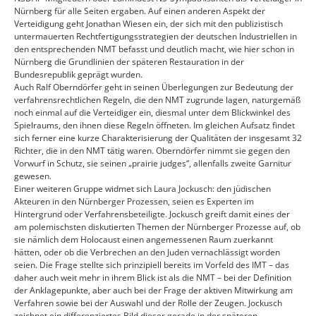
Nürnberg für alle Seiten ergaben. Auf einen anderen Aspekt der
Verteidigung geht Jonathan Wiesen ein, der sich mit den publizistisch
untermauerten Rechtfertigungsstrategien der deutschen Industriellen in
den entsprechenden NMT befasst und deutlich macht, wie hier schon in
Nürnberg die Grundlinien der späteren Restauration in der
Bundesrepublik geprägt wurden.
Auch Ralf Oberndörfer geht in seinen Überlegungen zur Bedeutung der
verfahrensrechtlichen Regeln, die den NMT zugrunde lagen, naturgemäß
noch einmal auf die Verteidiger ein, diesmal unter dem Blickwinkel des
Spielraums, den ihnen diese Regeln öffneten. Im gleichen Aufsatz findet
sich ferner eine kurze Charakterisierung der Qualitäten der insgesamt 32
Richter, die in den NMT tätig waren. Oberndörfer nimmt sie gegen den
Vorwurf in Schutz, sie seinen „prairie judges“, allenfalls zweite Garnitur
gewesen.
Einer weiteren Gruppe widmet sich Laura Jockusch: den jüdischen
Akteuren in den Nürnberger Prozessen, seien es Experten im
Hintergrund oder Verfahrensbeteiligte. Jockusch greift damit eines der
am polemischsten diskutierten Themen der Nürnberger Prozesse auf, ob
sie nämlich dem Holocaust einen angemessenen Raum zuerkannt
hätten, oder ob die Verbrechen an den Juden vernachlässigt worden
seien. Die Frage stellte sich prinzipiell bereits im Vorfeld des IMT – das
daher auch weit mehr in ihrem Blick ist als die NMT – bei der Definition
der Anklagepunkte, aber auch bei der Frage der aktiven Mitwirkung am
Verfahren sowie bei der Auswahl und der Rolle der Zeugen. Jockusch
zeichnet ein differenziertes Bild dieser gerade in der späteren