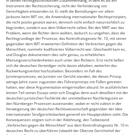
in seinen rechtsgeschichtlichen Zusammenhang, in dem es als ein
Instrument der Rechtssicherung, nicht der Verhinderung von
Gerechtigkeit entstanden ist. Er stellt die Bemühungen vor allem
Jacksons beim IMT vor, die Anwendung internationaler Rechtsprinzipien,
die nicht positiv gesetzt waren, dennoch nicht einfach naturrechtlich zu
begründen, sondern aus dem Völkerrecht selbst. Bei den NMT war das
Problem, wenn die Richter denn wollten, dadurch zu umgehen, dass die
Rechtsgrundlage der Prozesse, das Kontrollratsgesetz Nr. 10, mit seiner
gegenüber dem IMT erweiterten Definition der Verbrechen gegen die
Menschheit, nunmehr kodifiziertes Völkerrecht war. Gleichwohl kam es,
und Douglas dokumentiert dies sehr genau, zu erheblichen
Meinungsverschiedenheiten auch unter den Richtern. Erst recht ließen
sich die deutschen Verteidiger nicht davon abhalten, weiterhin das
Rückwirkungsverbot hochzuhalten. Besonders im Fall des
Juristenprozesses, wo Juristen vor Gericht standen, die dieses Prinzip
wenige Jahre zuvor zugunsten des Führerprinzips mit Füßen getreten
hatten, war diese Argumentation einigermaßen absurd. Im ausführlichen
letzten Teil seines Essays setzt sich Douglas denn auch detailliert mit der
deutschen juristischen Fachkritik der unmittelbaren Nachkriegszeit an
den Nürnberger Prozessen auseinander, wobei er nicht zuletzt in der
Verweigerung der deutschen Rechtswissenschaft gegenüber der Idee
internationaler Strafgerichtsbarkeit generell ein Hauptproblem sieht. Die
Konsequenzen zeigten sich in der Ablehnung, den Tatbestand
„Verbrechen gegen die Menschheit“ aus dem Kontrollratsgesetz Nr. 10 in
deutsches Recht zu überführen (obwohl der Oberste Gerichtshof der