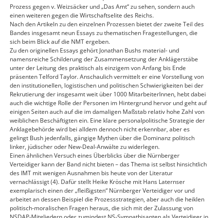
Prozess gegen v. Weizsäcker und „Das Amt“ zu sehen, sondern auch
einen weiteren gegen die Wirtschaftselite des Reichs.
Nach den Artikeln zu den einzelnen Prozessen bietet der zweite Teil des
Bandes insgesamt neun Essays zu thematischen Fragestellungen, die
sich beim Blick auf die NMT ergeben.
Zu den originellen Essays gehört Jonathan Bushs material- und
namensreiche Schilderung der Zusammensetzung der Anklägerstäbe
unter der Leitung des praktisch als einzigem von Anfang bis Ende
präsenten Telford Taylor. Anschaulich vermittelt er eine Vorstellung von
den institutionellen, logistischen und politischen Schwierigkeiten bei der
Rekrutierung der insgesamt weit über 1000 MitarbeiterInnen, hebt dabei
auch die wichtige Rolle der Personen im Hintergrund hervor und geht auf
einigen Seiten auch auf die im damaligen Maßstab relativ hohe Zahl von
weiblichen Beschäftigten ein. Eine klare personalpolitische Strategie der
Anklagebehörde wird bei alldem dennoch nicht erkennbar, aber es
gelingt Bush jedenfalls, gängige Mythen über die Dominanz politisch
linker, jüdischer oder New-Deal-Anwälte zu widerlegen.
Einen ähnlichen Versuch eines Überblicks über die Nürnberger
Verteidiger kann der Band nicht bieten – das Thema ist selbst hinsichtlich
des IMT mit wenigen Ausnahmen bis heute von der Literatur
vernachlässigt (4). Dafür stellt Heike Krösche mit Hans Laternser
exemplarisch einen der „fleißigsten“ Nürnberger Verteidiger vor und
arbeitet an dessen Beispiel die Prozessstrategien, aber auch die heiklen
politisch-moralischen Fragen heraus, die sich mit der Zulassung von
NSDAP-Mitgliedern oder zumindest NS-Sympathisanten als Verteidiger in