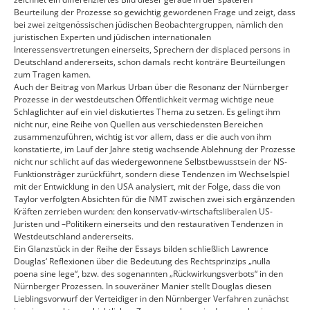
Beurteilung der Prozesse so gewichtig gewordenen Frage und zeigt, dass
bei zwei zeitgenössischen jüdischen Beobachtergruppen, nämlich den
juristischen Experten und jüdischen internationalen
Interessensvertretungen einerseits, Sprechern der displaced persons in
Deutschland andererseits, schon damals recht konträre Beurteilungen
zum Tragen kamen.
Auch der Beitrag von Markus Urban über die Resonanz der Nürnberger
Prozesse in der westdeutschen Öffentlichkeit vermag wichtige neue
Schlaglichter auf ein viel diskutiertes Thema zu setzen. Es gelingt ihm
nicht nur, eine Reihe von Quellen aus verschiedensten Bereichen
zusammenzuführen, wichtig ist vor allem, dass er die auch von ihm
konstatierte, im Lauf der Jahre stetig wachsende Ablehnung der Prozesse
nicht nur schlicht auf das wiedergewonnene Selbstbewusstsein der NS-
Funktionsträger zurückführt, sondern diese Tendenzen im Wechselspiel
mit der Entwicklung in den USA analysiert, mit der Folge, dass die von
Taylor verfolgten Absichten für die NMT zwischen zwei sich ergänzenden
Kräften zerrieben wurden: den konservativ-wirtschaftsliberalen US-
Juristen und –Politikern einerseits und den restaurativen Tendenzen in
Westdeutschland andererseits.
Ein Glanzstück in der Reihe der Essays bilden schließlich Lawrence
Douglas‘ Reflexionen über die Bedeutung des Rechtsprinzips „nulla
poena sine lege“, bzw. des sogenannten „Rückwirkungsverbots“ in den
Nürnberger Prozessen. In souveräner Manier stellt Douglas diesen
Lieblingsvorwurf der Verteidiger in den Nürnberger Verfahren zunächst