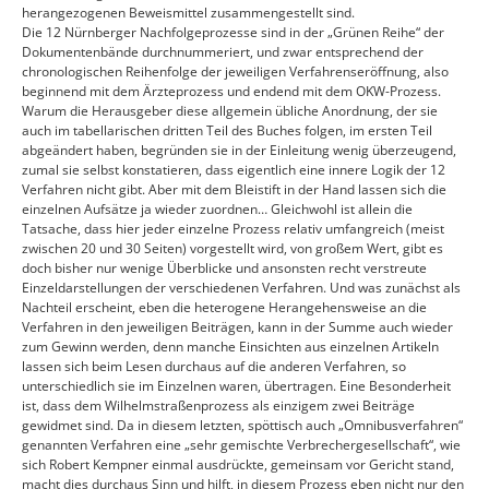
herangezogenen Beweismittel zusammengestellt sind.
Die 12 Nürnberger Nachfolgeprozesse sind in der „Grünen Reihe“ der
Dokumentenbände durchnummeriert, und zwar entsprechend der
chronologischen Reihenfolge der jeweiligen Verfahrenseröffnung, also
beginnend mit dem Ärzteprozess und endend mit dem OKW-Prozess.
Warum die Herausgeber diese allgemein übliche Anordnung, der sie
auch im tabellarischen dritten Teil des Buches folgen, im ersten Teil
abgeändert haben, begründen sie in der Einleitung wenig überzeugend,
zumal sie selbst konstatieren, dass eigentlich eine innere Logik der 12
Verfahren nicht gibt. Aber mit dem Bleistift in der Hand lassen sich die
einzelnen Aufsätze ja wieder zuordnen… Gleichwohl ist allein die
Tatsache, dass hier jeder einzelne Prozess relativ umfangreich (meist
zwischen 20 und 30 Seiten) vorgestellt wird, von großem Wert, gibt es
doch bisher nur wenige Überblicke und ansonsten recht verstreute
Einzeldarstellungen der verschiedenen Verfahren. Und was zunächst als
Nachteil erscheint, eben die heterogene Herangehensweise an die
Verfahren in den jeweiligen Beiträgen, kann in der Summe auch wieder
zum Gewinn werden, denn manche Einsichten aus einzelnen Artikeln
lassen sich beim Lesen durchaus auf die anderen Verfahren, so
unterschiedlich sie im Einzelnen waren, übertragen. Eine Besonderheit
ist, dass dem Wilhelmstraßenprozess als einzigem zwei Beiträge
gewidmet sind. Da in diesem letzten, spöttisch auch „Omnibusverfahren“
genannten Verfahren eine „sehr gemischte Verbrechergesellschaft“, wie
sich Robert Kempner einmal ausdrückte, gemeinsam vor Gericht stand,
macht dies durchaus Sinn und hilft, in diesem Prozess eben nicht nur den