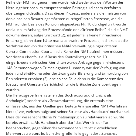
Reihe der NMT aufgenommen wurde, wird weder aus den Worten der
Herausgeber noch im entsprechenden Beitrag zu diesem Verfahren
überzeugend deutlich. Dass dieser Prozess, anders als die meisten von
den einzelnen Besatzungsmächten durchgeführten Prozesse, wie die
NMT auf der Basis des Kontrollratsgesetzes Nr. 10 durchgeführt wurde
und auch im Anhang der Prozessbände der „Grünen Reihe“, die die NMT
dokumentieren, aufgeführt wird (2), ist jedenfalls keine hinreichende
Erklärung, denn dann hätte man auch weitere Prozesse, nicht zuletzt die
Verfahren der von der britischen Militärverwaltung eingerichteten
Control Commission Courts in die Reihe der NMT aufnehmen müssen.
Vor diesen ebenfalls auf Basis des Kontrollratsgesetz Nr. 10
eingerichteten britischen Gerichten wurde Anklage gegen mindestens
148 Personen wegen Crimes against Humanity wie der Verfolgung von
Juden und Sinti/Roma oder der Zwangssterilisierung und Ermordung von
Behinderten erhoben (3), ehe solche Fälle dann in die Kompetenz des
(deutschen) Obersten Gerichtshof für die Britische Zone übertragen
wurden.
Die HerausgeberInnen stellen das Buch ausdrücklich „nicht als
Anthologie“, sondern als „Gesamtdarstellung, die erstmals eine
umfassende, aus den Quellen gearbeitete Analyse aller NMT-Verfahren
bietet,“ vor, welches aufgrund seiner Struktur als „Handbuch“ nutzbar sei.
Dass der wissenschaftliche Primatsanspruch zu relativieren ist, wurde
bereits erwähnt. Als Handbuch aber darf das Werk in der Tat
beanspruchen, gegenüber der vorhandenen Literatur erheblichen
Mehrwert zu bieten. Es ist in drei große Teile gegliedert: Zunächst