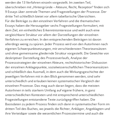
werden die 13 Verfahren einzeln vorgestellt. Im zweiten Teil,
überschrieben mit „Hintergründe – Akteure, Recht, Rezeption“ finden sich
9 Essays über zentrale Themen und Fragestellungen der Prozesse. Der
dritte Teil schließlich bietet vor allem tabellarische Übersichten.
Für die Beiträge zu den einzelnen Verfahren und die thematischen
Essays haben die Herausgeber sechs Fragestellungen formuliert, mit
dem Ziel, ein einheitliches Erkenntnisinteresse und wohl auch eine
vergleichbare Struktur vor allem der Darstellungen der einzelnen
Verfahren zu erreichen. In den entsprechenden Beiträgen ist davon
allerdings wenig zu spüren. Jeder Prozess wird von den AutorInnen nach
eigenen Schwerpunktsetzungen, mit verschiedensten Theorieansätzen
und ohne gemeinsame gliedernde Struktur vorgestellt. Die Gewichte von
deskriptiver Darstellung des Prozessverlaufs, Analyse der
Prozessstrategien der einzelnen Akteure, rechtshistorischer Diskussion
der einzelnen Anklagepunkte, sozialwissenschaftlichen Theorieansätzen
und schließlich das Ausmaß, in dem auch die Wirkungsgeschichte der
jeweiligen Verfahren mit in den Blick genommen werden, sind sehr
unterschiedlich und erlauben keinen systematischen Vergleich der
einzelnen Prozesse. Das mag auch daran liegen, dass die meisten
AutorInnen in teils starkem Umfang auf eigene frühere, in ganz
unterschiedlichen Kontexten und mit entsprechend unterschiedlichen
Fragestellungen entstandene Texte zurückgegriffen haben. Die
Basisdaten zu jedem Prozess finden sich dann in systematischer Form im
dritten Teil des Buches, wo jeweils die Richter, Ankläger, Angeklagten und
ihre Verteidiger sowie die wesentlichen Prozesstermine und auch die