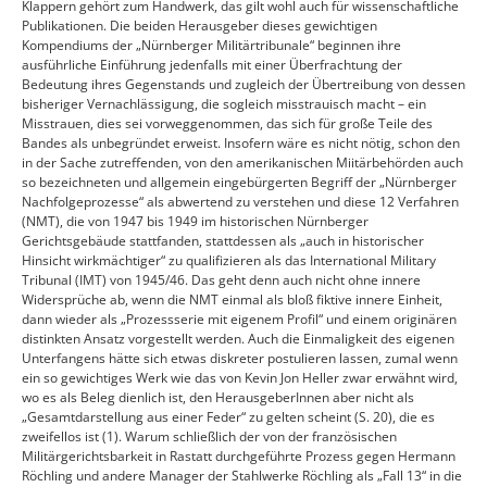
Klappern gehört zum Handwerk, das gilt wohl auch für wissenschaftliche
Publikationen. Die beiden Herausgeber dieses gewichtigen
Kompendiums der „Nürnberger Militärtribunale“ beginnen ihre
ausführliche Einführung jedenfalls mit einer Überfrachtung der
Bedeutung ihres Gegenstands und zugleich der Übertreibung von dessen
bisheriger Vernachlässigung, die sogleich misstrauisch macht – ein
Misstrauen, dies sei vorweggenommen, das sich für große Teile des
Bandes als unbegründet erweist. Insofern wäre es nicht nötig, schon den
in der Sache zutreffenden, von den amerikanischen Miitärbehörden auch
so bezeichneten und allgemein eingebürgerten Begriff der „Nürnberger
Nachfolgeprozesse“ als abwertend zu verstehen und diese 12 Verfahren
(NMT), die von 1947 bis 1949 im historischen Nürnberger
Gerichtsgebäude stattfanden, stattdessen als „auch in historischer
Hinsicht wirkmächtiger“ zu qualifizieren als das International Military
Tribunal (IMT) von 1945/46. Das geht denn auch nicht ohne innere
Widersprüche ab, wenn die NMT einmal als bloß fiktive innere Einheit,
dann wieder als „Prozessserie mit eigenem Profil“ und einem originären
distinkten Ansatz vorgestellt werden. Auch die Einmaligkeit des eigenen
Unterfangens hätte sich etwas diskreter postulieren lassen, zumal wenn
ein so gewichtiges Werk wie das von Kevin Jon Heller zwar erwähnt wird,
wo es als Beleg dienlich ist, den HerausgeberInnen aber nicht als
„Gesamtdarstellung aus einer Feder“ zu gelten scheint (S. 20), die es
zweifellos ist (1). Warum schließlich der von der französischen
Militärgerichtsbarkeit in Rastatt durchgeführte Prozess gegen Hermann
Röchling und andere Manager der Stahlwerke Röchling als „Fall 13“ in die