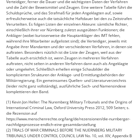
Verteidiger, ferner die Dauer und die wichtigsten Daten der Verfahren
und die Zahl der Beweismittel und Zeugen. Eine weitere Tabelle führt die
Schuldsprüche, und das Strafmaß für jeden Angeklagten auf, sowie
erfreulicherweise auch die tatsächliche Haftdauer bei den zu Zeitstrafen
Verurteilten. Es folgen Listen der einzelnen Akteure: sämtliche Richter,
einschließlich ihrer vor Nürnberg zuletzt ausgeübten Funktionen; die
Ankläger (wobei kurioserweise die Hauptankläger des IMT fehlen,
während ihre Mitarbeiter aufgelistet sind); die Verteidiger, jeweils mit
Angabe ihrer Mandanten und der verschiedenen Verfahren, in denen sie
auftraten. Besonders nützlich ist die Liste der Zeugen, weil aus der
Tabelle auch ersichtlich ist, wenn Zeugen in mehreren Verfahren
auftraten, nicht selten in anderen Verfahren dann auch als Angeklagte
oder umgekehrt. Schließlich erhellen einige Schaubilder die
komplizierten Strukturen der Anklage- und Ermittlungsbehörden der
Militärregierung. Ein gemeinsames Quellen- und Literaturverzeichnis
(leider nicht ganz vollständig), ausführliche Sach- und Namensindexe
komplettieren den Band.
(1) Kevin Jon Heller: The Nuremberg Military Tribunals and the Origins of
International Criminal Law, Oxford University Press 2012, 509 Seiten; s.
die Rezension auf
https://www.menschenrechte.org/lang/de/rezensionen/die-nurnberger-
nachfolgeprozesse-endlich-eine-gesamtdarstellung
(2) TRIALS OF WAR CRIMINALS BEFORE THE NUERNBERG MILITARY
TRIBUNALS UNDER CONTROL COUNCIL LAW No. 10, vol. XIV, Appendix B