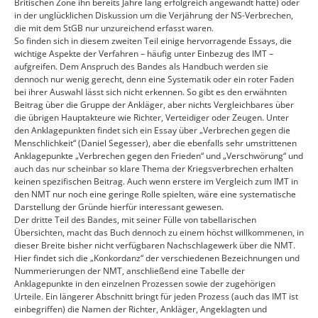
Britischen Zone ihn bereits Jahre lang erfolgreich angewandt hatte) oder
in der unglücklichen Diskussion um die Verjährung der NS-Verbrechen,
die mit dem StGB nur unzureichend erfasst waren.
So finden sich in diesem zweiten Teil einige hervorragende Essays, die
wichtige Aspekte der Verfahren – häufig unter Einbezug des IMT –
aufgreifen. Dem Anspruch des Bandes als Handbuch werden sie
dennoch nur wenig gerecht, denn eine Systematik oder ein roter Faden
bei ihrer Auswahl lässt sich nicht erkennen. So gibt es den erwähnten
Beitrag über die Gruppe der Ankläger, aber nichts Vergleichbares über
die übrigen Hauptakteure wie Richter, Verteidiger oder Zeugen. Unter
den Anklagepunkten findet sich ein Essay über „Verbrechen gegen die
Menschlichkeit“ (Daniel Segesser), aber die ebenfalls sehr umstrittenen
Anklagepunkte „Verbrechen gegen den Frieden“ und „Verschwörung“ und
auch das nur scheinbar so klare Thema der Kriegsverbrechen erhalten
keinen spezifischen Beitrag. Auch wenn erstere im Vergleich zum IMT in
den NMT nur noch eine geringe Rolle spielten, wäre eine systematische
Darstellung der Gründe hierfür interessant gewesen.
Der dritte Teil des Bandes, mit seiner Fülle von tabellarischen
Übersichten, macht das Buch dennoch zu einem höchst willkommenen, in
dieser Breite bisher nicht verfügbaren Nachschlagewerk über die NMT.
Hier findet sich die „Konkordanz“ der verschiedenen Bezeichnungen und
Nummerierungen der NMT, anschließend eine Tabelle der
Anklagepunkte in den einzelnen Prozessen sowie der zugehörigen
Urteile. Ein längerer Abschnitt bringt für jeden Prozess (auch das IMT ist
einbegriffen) die Namen der Richter, Ankläger, Angeklagten und