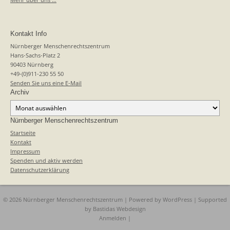
Kontakt Info
Nürnberger Menschenrechtszentrum
Hans-Sachs-Platz 2
90403 Nürnberg
+49-(0)911-230 55 50
Senden Sie uns eine E-Mail
Archiv
Archiv
Nürnberger Menschenrechtszentrum
Startseite
Kontakt
Impressum
Spenden und aktiv werden
Datenschutzerklärung
© 2026 Nürnberger Menschenrechtszentrum | Powered by
WordPress
| Supported
by
Bastidas Webdesign
Anmelden
|