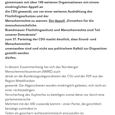
gemeinsam mit über 140 weiteren Organisationen mit einem
eindringlichen Appell an
die CDU gewandt, um vor einer weiteren Aushöhlung des
Flüchtlingsschutzes und der
Menschenrechte zu warnen.
Der Appell
„Einstehen für die
menschenrechtliche
Brandmauer: Flüchtlingsschutz und Menschenrechte sind Teil
unserer Demokratie“
zum 37. Parteitag der CDU macht deutlich, dass Grund- und
Menschenrechte
unantastbar sind und nicht aus politischem Kalkül zur Disposition
gestellt werden
dürfen.
In diesem Zusammenhang hat sich das Nürnberger
Menschenrechtszentrum (NMRZ) auch
direkt an die Bundestagsabgeordneten der CSU und der FDP aus der
Region Mittelfranken
gewandt. Die Abgeordneten wurden eindringlich gebeten, sich nicht an
einer rechtswidrigen
Verschärfung des Asylrechts zu beteiligen zumal diese nur durch eine
parlamentarische
Mehrheit mit der AfD zustande kommt – einer Partei, die gerichtlich
bestätigt zumindest in
Teilen als gesichert rechtsextremistisch einzustufen ist.