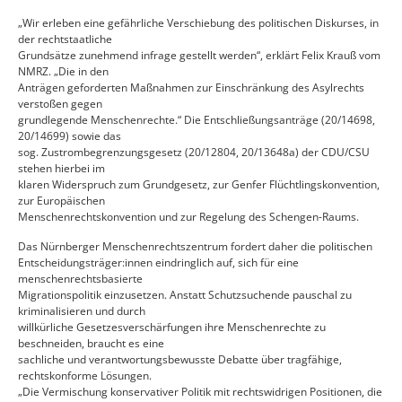
„Wir erleben eine gefährliche Verschiebung des politischen Diskurses, in
der rechtstaatliche
Grundsätze zunehmend infrage gestellt werden“, erklärt Felix Krauß vom
NMRZ. „Die in den
Anträgen geforderten Maßnahmen zur Einschränkung des Asylrechts
verstoßen gegen
grundlegende Menschenrechte.“ Die Entschließungsanträge (20/14698,
20/14699) sowie das
sog. Zustrombegrenzungsgesetz (20/12804, 20/13648a) der CDU/CSU
stehen hierbei im
klaren Widerspruch zum Grundgesetz, zur Genfer Flüchtlingskonvention,
zur Europäischen
Menschenrechtskonvention und zur Regelung des Schengen-Raums.
Das Nürnberger Menschenrechtszentrum fordert daher die politischen
Entscheidungsträger:innen eindringlich auf, sich für eine
menschenrechtsbasierte
Migrationspolitik einzusetzen. Anstatt Schutzsuchende pauschal zu
kriminalisieren und durch
willkürliche Gesetzesverschärfungen ihre Menschenrechte zu
beschneiden, braucht es eine
sachliche und verantwortungsbewusste Debatte über tragfähige,
rechtskonforme Lösungen.
„Die Vermischung konservativer Politik mit rechtswidrigen Positionen, die