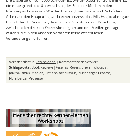
Die Dissertation von Ebbo Schröder ist, wie der Autor zu Recht anmerkt,
die erste gründliche Untersuchung der Rolle der Medien in den
Nürnberger Prozessen. Wie der Titel sagt, beschränkt sich Schröders
Arbeit auf den Hauptkriegsverbrecherprozess, das IMT. Es gibt aber gute
Gründe für die Annahme, dass hier die Strukturen der Beziehung
zwischen den direkten Prozessbeteiligten und den Medien geprägt
wurden, die in den anderen Verfahren keine wesentlichen
Veränderungen erfuhren.
für
Veröffentlicht in
Rezensionen
|
Kommentare deaktiviert
Schröder,
Schlagworte:
Book Reviews|Reseñas|Rezensionen
,
Holocaust
,
Ebbo:
Journalismus
,
Medien
,
Nationalsozialismus
,
Nürnberger Prozess
,
Journalistische
Nürnberger Prozesse
Praxis
beim
Nürnberger
Prozess
1945/46.
Eine
Fallstudie
zum
blinden
Fleck