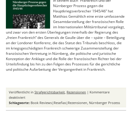
In seinem Buch “Frankreich und der
Fleck
Nürnberger Prozess gegen die
der
Hauptkriegsverbrecher 1945/46” hat
Mediengeschichtsschrei
Matthias Gemählich eine erste umfassende
Wien/Köln
Gesamtdarstellung der französischen Rolle
(Böhlau)
im Internationalen Militärtribunal vorgelegt,
2024
und zwar von den ersten Überlegungen innerhalb der Regierung des
„freien Frankreich“ des Generals de Gaulle über die – späte – Beteiligung
an der Londoner Konferenz, die das Statut des Tribunals beschloss, die
im kriegsgeschädigten Frankreich schwierige Zusammenstellung der
französischen Vertretung in Nürnberg, die politische und juristische
Konzeption der Anklage und die Rolle der französischen Richter bei der
Urteilsfindung bis hin zu den Folgen des Prozesses für die gerichtliche
und politische Aufarbeitung der Vergangenheit in Frankreich.
Veröffentlicht in
Strafgerichtsbarkeit
,
Rezensionen
|
Kommentare
für
deaktiviert
Gemählich,
Schlagworte:
Book Reviews|Reseñas|Rezensionen
,
Nürnberger Prozess
Matthias:
Frankreich
und
der
Nürnberger