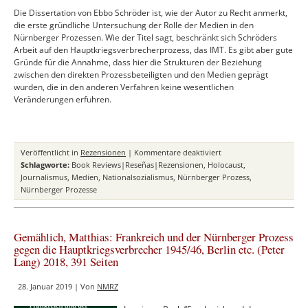
Die Dissertation von Ebbo Schröder ist, wie der Autor zu Recht anmerkt,
die erste gründliche Untersuchung der Rolle der Medien in den
Nürnberger Prozessen. Wie der Titel sagt, beschränkt sich Schröders
Arbeit auf den Hauptkriegsverbrecherprozess, das IMT. Es gibt aber gute
Gründe für die Annahme, dass hier die Strukturen der Beziehung
zwischen den direkten Prozessbeteiligten und den Medien geprägt
wurden, die in den anderen Verfahren keine wesentlichen
Veränderungen erfuhren.
für
Veröffentlicht in
Rezensionen
|
Kommentare deaktiviert
Schröder,
Schlagworte:
Book Reviews|Reseñas|Rezensionen
,
Holocaust
,
Ebbo:
Journalismus
,
Medien
,
Nationalsozialismus
,
Nürnberger Prozess
,
Journalistische
Nürnberger Prozesse
Praxis
beim
Nürnberger
Gemählich, Matthias: Frankreich und der Nürnberger Prozess
Prozess
gegen die Hauptkriegsverbrecher 1945/46, Berlin etc. (Peter
1945/46.
Lang) 2018, 391 Seiten
Eine
Fallstudie
28. Januar 2019 | Von
NMRZ
zum
blinden