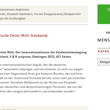
für
ommentare deaktiviert
Das
inien
,
Elisabeth Käsemann
,
Forced Disappearance|Desaparición
Auswärtige
en die Straflosigkeit
Amt
und
die
ische Dritte-Welt-Solidarität
Ermordung
Elisabeth
Käsemanns
in
KATEG
Dritte Welt. Der Internationalismus der Studentenbewegung
Argentinien
land, V & R unipress, Göttingen 2012, 421 Seiten
1977
Kategori
 internationalistischen Impuls, der die deutsche
wesentlich mitprägte und mit initiierte, ist nicht nur wegen
hat zum Gegenstand ihres gut lesbaren Buches, das auf ihrer
t an der Universität Eichstätt beruht, einen sehr persönlichen
benennt. Dorothee Weitbrecht ist die Nichte von Elisabeth
hen deutschen und deutschstämmigen Personen, die von der
Jahren des vorigen Jahrhunderts „verschwunden wurden.“
für