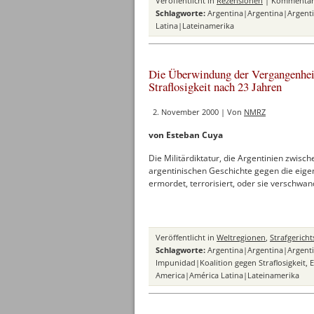
Veröffentlicht in
Rezensionen
|
Kommentare
Schlagworte:
Argentina|Argentina|Argent
Latina|Lateinamerika
Die Überwindung der Vergangenhei
Straflosigkeit nach 23 Jahren
2. November 2000 | Von
NMRZ
von Esteban Cuya
Die Militärdiktatur, die Argentinien zwisc
argentinischen Geschichte gegen die eige
ermordet, terrorisiert, oder sie verschwan
Veröffentlicht in
Weltregionen
,
Strafgericht
Schlagworte:
Argentina|Argentina|Argent
Impunidad|Koalition gegen Straflosigkeit
,
E
America|América Latina|Lateinamerika