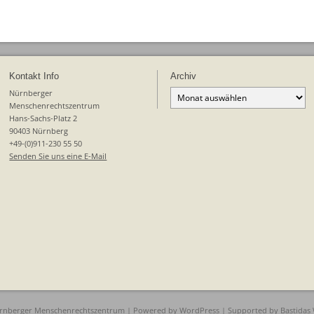
Bemühungen
gegen
die
Straflosigkeit
nach
23
Kontakt Info
Archiv
Jahren
Archiv
Nürnberger
Menschenrechtszentrum
Hans-Sachs-Platz 2
90403 Nürnberg
+49-(0)911-230 55 50
Senden Sie uns eine E-Mail
rnberger Menschenrechtszentrum | Powered by
WordPress
| Supported by
Bastidas