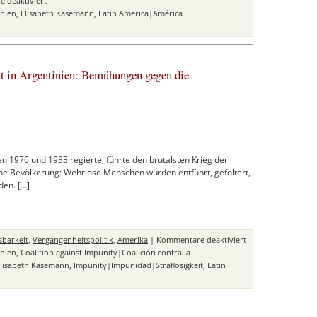
 deaktiviert
Elisabeth
inien
,
Elisabeth Käsemann
,
Latin America|América
Käsemann
und
die
studentische
t in Argentinien: Bemühungen gegen die
Dritte-
Welt-
Solidarität
hen 1976 und 1983 regierte, führte den brutalsten Krieg der
ne Bevölkerung: Wehrlose Menschen wurden entführt, gefoltert,
den. […]
für
sbarkeit
,
Vergangenheitspolitik
,
Amerika
|
Kommentare deaktiviert
Die
inien
,
Coalition against Impunity|Coalición contra la
Überwindung
lisabeth Käsemann
,
Impunity|Impunidad|Straflosigkeit
,
Latin
der
Vergangenheit
in
Argentinien: