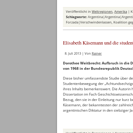
Veröffentlicht in
Weltregionen
,
Amerika
|
K
Schlagworte:
Argentina|Argentina|Argent
Forzada|Verschwindenlassen
,
Koalition geg
Elisabeth Käsemann und die student
8. Juli 2013 | Von
Rainer
Dorothee Weitbrecht: Aufbruch in die 
von 1968 in der Bundesrepublik Deutsch
Diese bisher umfassendste Studie über den
Studentenbewegung der „Achtundsechziger“ 
ihres Inhalts bemerkenswert. Die Autorin 
Dissertation im Fach Geschichtswissenschaf
Bezug, den sie in der Einleitung nur kurz 
Käsemann, der bekanntesten der zahlreic
argentinischen Diktatur in den siebziger 