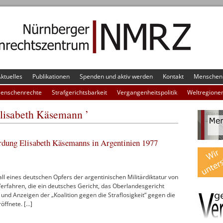
ktuelles
Publikationen
Spenden und aktiv werden
Kontakt
Menschenr
Menschenrechte
Strafgerichtsbarkeit
Vergangenheitspolitik
Weltregione
Elisabeth Käsemann ’
dung Elisabeth Käsemanns in Argentinien 1977
ll eines deutschen Opfers der argentinischen Militärdiktatur von
erfahren, die ein deutsches Gericht, das Oberlandesgericht
nd Anzeigen der „Koalition gegen die Straflosigkeit“ gegen die
öffnete. […]