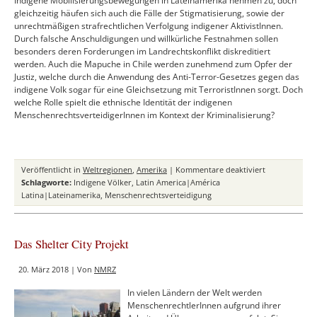
Indigene Mobilisierungsbewegungen in Lateinamerika nehmen zu, doch
gleichzeitig häufen sich auch die Fälle der Stigmatisierung, sowie der
unrechtmäßigen strafrechtlichen Verfolgung indigener AktivistInnen.
Durch falsche Anschuldigungen und willkürliche Festnahmen sollen
besonders deren Forderungen im Landrechtskonflikt diskreditiert
werden. Auch die Mapuche in Chile werden zunehmend zum Opfer der
Justiz, welche durch die Anwendung des Anti-Terror-Gesetzes gegen das
indigene Volk sogar für eine Gleichsetzung mit TerroristInnen sorgt. Doch
welche Rolle spielt die ethnische Identität der indigenen
MenschenrechtsverteidigerInnen im Kontext der Kriminalisierung?
für
Veröffentlicht in
Weltregionen
,
Amerika
|
Kommentare deaktiviert
Kriminalisier
Schlagworte:
Indigene Völker
,
Latin America|América
indigener
Latina|Lateinamerika
,
Menschenrechtsverteidigung
Menschenrecht
Die
Verfolgung
Das Shelter City Projekt
der
Mapuche
20. März 2018 | Von
NMRZ
in
Chile
In vielen Ländern der Welt werden
MenschenrechtlerInnen aufgrund ihrer