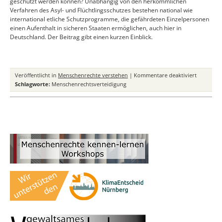
geschützt werden können? Unabhängig von den herkömmlichen
Verfahren des Asyl- und Flüchtlingsschutzes bestehen national wie
international etliche Schutzprogramme, die gefährdeten Einzelpersonen
einen Aufenthalt in sicheren Staaten ermöglichen, auch hier in
Deutschland. Der Beitrag gibt einen kurzen Einblick.
für
Veröffentlicht in
Menschenrechte verstehen
|
Kommentare deaktiviert
Schutzpr
Schlagworte:
Menschenrechtsverteidigung
für
gefährdet
Personen