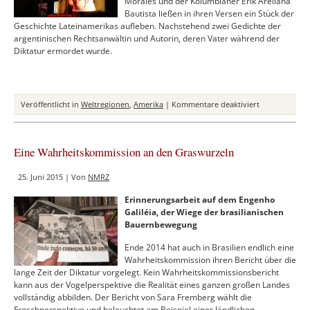
Morales und der Kolumbianer Erik Arellana
Bautista ließen in ihren Versen ein Stück der
Geschichte Lateinamerikas aufleben. Nachstehend zwei Gedichte der
argentinischen Rechtsanwältin und Autorin, deren Vater während der
Diktatur ermordet wurde.
für
Veröffentlicht in
Weltregionen
,
Amerika
|
Kommentare deaktiviert
Lyrik
gegen
das
Eine Wahrheitskommission an den Graswurzeln
Vergessen:
Gedichte
25. Juni 2015 | Von
NMRZ
aus
Lateinamerika
Erinnerungsarbeit auf dem Engenho
Galiléia, der Wiege der brasilianischen
Bauernbewegung
Ende 2014 hat auch in Brasilien endlich eine
Wahrheitskommission ihren Bericht über die
lange Zeit der Diktatur vorgelegt. Kein Wahrheitskommissionsbericht
kann aus der Vogelperspektive die Realität eines ganzen großen Landes
vollständig abbilden. Der Bericht von Sara Fremberg wählt die
Froschperspektive und beleuchtet am Beispiel einer ländlichen