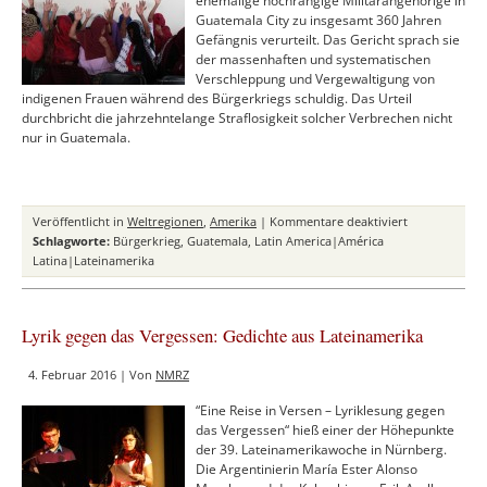
ehemalige hochrangige Militärangehörige in
Guatemala City zu insgesamt 360 Jahren
Gefängnis verurteilt. Das Gericht sprach sie
der massenhaften und systematischen
Verschleppung und Vergewaltigung von
indigenen Frauen während des Bürgerkriegs schuldig. Das Urteil
durchbricht die jahrzehntelange Straflosigkeit solcher Verbrechen nicht
nur in Guatemala.
für
Veröffentlicht in
Weltregionen
,
Amerika
|
Kommentare deaktiviert
Guatemala:
Schlagworte:
Bürgerkrieg
,
Guatemala
,
Latin America|América
Gewalt
Latina|Lateinamerika
gegen
indigene
Frauen
Lyrik gegen das Vergessen: Gedichte aus Lateinamerika
von
Gericht
4. Februar 2016 | Von
NMRZ
verurteilt
“Eine Reise in Versen – Lyriklesung gegen
das Vergessen“ hieß einer der Höhepunkte
der 39. Lateinamerikawoche in Nürnberg.
Die Argentinierin María Ester Alonso