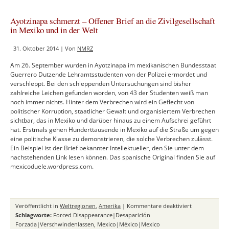
PERU
Ayotzinapa schmerzt – Offener Brief an die Zivilgesellschaft
in Mexiko und in der Welt
31. Oktober 2014 | Von
NMRZ
Am 26. September wurden in Ayotzinapa im mexikanischen Bundesstaat
Guerrero Dutzende Lehramtsstudenten von der Polizei ermordet und
verschleppt. Bei den schleppenden Untersuchungen sind bisher
zahlreiche Leichen gefunden worden, von 43 der Studenten weiß man
noch immer nichts. Hinter dem Verbrechen wird ein Geflecht von
politischer Korruption, staatlicher Gewalt und organisiertem Verbrechen
sichtbar, das in Mexiko und darüber hinaus zu einem Aufschrei geführt
hat. Erstmals gehen Hunderttausende in Mexiko auf die Straße um gegen
eine politische Klasse zu demonstrieren, die solche Verbrechen zulässt.
Ein Beispiel ist der Brief bekannter Intellektueller, den Sie unter dem
nachstehenden Link lesen können. Das spanische Original finden Sie auf
mexicoduele.wordpress.com.
für
Veröffentlicht in
Weltregionen
,
Amerika
|
Kommentare deaktiviert
Ayotzinapa
Schlagworte:
Forced Disappearance|Desaparición
schmerzt
Forzada|Verschwindenlassen
,
Mexico|México|Mexico