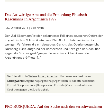
–
Offener
Brief
Das Auswärtige Amt und die Ermordung Elisabeth
an
Käsemanns in Argentinien 1977
die
Zivilgesellscha
22. Oktober 2014 | Von
NMRZ
in
Mexiko
Der „Fall Käsemann“ ist der bekannteste Fall eines deutschen Opfers der
und
argentinischen Militärdiktatur von 1976-83. Er führte zu einem der
in
wenigen Verfahren, die ein deutsches Gericht, das Oberlandesgericht
der
Nürnberg-Fürth, aufgrund der Recherchen und Anzeigen der „Koalition
Welt
gegen die Straflosigkeit“ gegen die verantwortlichen Generäle
Argentiniens eröffnete. […]
für
Veröffentlicht in
Weltregionen
,
Amerika
|
Kommentare deaktiviert
Das
Schlagworte:
Argentina|Argentina|Argentinien
,
Elisabeth Käsemann
,
Auswärtige
Forced Disappearance|Desaparición Forzada|Verschwindenlassen
,
Amt
Koalition gegen die Straflosigkeit
und
die
Ermordung
PRO BÚSQUEDA: Auf der Suche nach den verschwundenen
Elisabeth