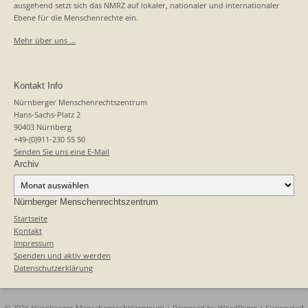
ausgehend setzt sich das NMRZ auf lokaler, nationaler und internationaler
Ebene für die Menschenrechte ein.
Mehr über uns …
Kontakt Info
Nürnberger Menschenrechtszentrum
Hans-Sachs-Platz 2
90403 Nürnberg
+49-(0)911-230 55 50
Senden Sie uns eine E-Mail
Archiv
Archiv
Nürnberger Menschenrechtszentrum
Startseite
Kontakt
Impressum
Spenden und aktiv werden
Datenschutzerklärung
© 2026 Nürnberger Menschenrechtszentrum | Powered by
WordPress
| Supported