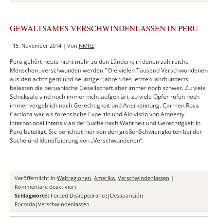
Gewalt,
Kriminalität
und
GEWALTSAMES VERSCHWINDENLASSEN IN PERU
Repression
im
15. November 2014 | Von
NMRZ
Norden
Mexikos:
Peru gehört heute nicht mehr zu den Ländern, in denen zahlreiche
Ein
Menschen „verschwunden werden.“ Die vielen Tausend Verschwundenen
Augenzeugenberic
aus den achtzigern und neunziger Jahren des letzten Jahrhunderts
von
belasten die peruanische Gesellschaft aber immer noch schwer. Zu viele
Silvia
Schicksale sind noch immer nicht aufgeklärt, zu viele Opfer rufen noch
Méndez
immer vergeblich nach Gerechtigkeit und Anerkennung. Carmen Rosa
Cardoza war als forensische Expertin und Aktivistin von Amnesty
International intensiv an der Suche nach Wahrheit und Gerechtigkeit in
Peru beteiligt. Sie berichtet hier von den großenSchwierigkeiten bei der
Suche und Identifizierung von „Verschwundenen“.
Veröffentlicht in
Weltregionen
,
Amerika
,
Verschwindenlassen
|
für
Kommentare deaktiviert
GEWALTSAMES
Schlagworte:
Forced Disappearance|Desaparición
VERSCHWINDENLASSEN
Forzada|Verschwindenlassen
IN