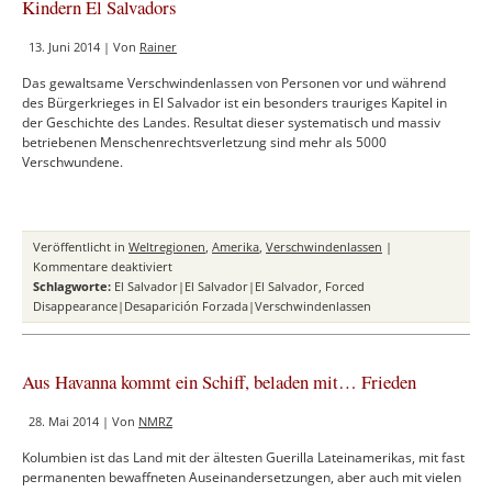
Kindern El Salvadors
Käsemanns
in
13. Juni 2014 | Von
Rainer
Argentinien
1977
Das gewaltsame Verschwindenlassen von Personen vor und während
des Bürgerkrieges in El Salvador ist ein besonders trauriges Kapitel in
der Geschichte des Landes. Resultat dieser systematisch und massiv
betriebenen Menschenrechtsverletzung sind mehr als 5000
Verschwundene.
Veröffentlicht in
Weltregionen
,
Amerika
,
Verschwindenlassen
|
für
Kommentare deaktiviert
PRO
Schlagworte:
El Salvador|El Salvador|El Salvador
,
Forced
BÚSQUEDA:
Disappearance|Desaparición Forzada|Verschwindenlassen
Auf
der
Suche
Aus Havanna kommt ein Schiff, beladen mit… Frieden
nach
den
28. Mai 2014 | Von
NMRZ
verschwundenen
Kindern
Kolumbien ist das Land mit der ältesten Guerilla Lateinamerikas, mit fast
El
permanenten bewaffneten Auseinandersetzungen, aber auch mit vielen
Salvadors