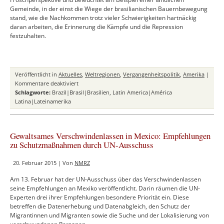
Gemeinde, in der einst die Wiege der brasilianischen Bauernbewegung
stand, wie die Nachkommen trotz vieler Schwierigkeiten hartnäckig
daran arbeiten, die Erinnerung die Kämpfe und die Repression
festzuhalten.
Veröffentlicht in
Aktuelles
,
Weltregionen
,
Vergangenheitspolitik
,
Amerika
|
für
Kommentare deaktiviert
Eine
Schlagworte:
Brazil|Brasil|Brasilien
,
Latin America|América
Wahrheitskommission
Latina|Lateinamerika
an
den
Graswurzeln
Gewaltsames Verschwindenlassen in Mexico: Empfehlungen
zu Schutzmaßnahmen durch UN-Ausschuss
20. Februar 2015 | Von
NMRZ
Am 13. Februar hat der UN-Ausschuss über das Verschwindenlassen
seine Empfehlungen an Mexiko veröffentlicht. Darin räumen die UN-
Experten drei ihrer Empfehlungen besondere Priorität ein. Diese
betreffen die Datenerhebung und Datenabgleich, den Schutz der
Migrantinnen und Migranten sowie die Suche und der Lokalisierung von