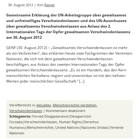
30. August 2012 | Von
Rainer
Gemeinsame Erklärung der UN-Arbeitsgruppe über gewaltsames
und unfreiwilliges Verschwindenlassen und des UN-Ausschusses
über gewaltsames Verschwindenlassen aus Anlass des 2.
Internationalen Tags der Opfer gewaltsamen Verschwindenlassens
am 30. August 2012
GENF (30. August 2012) – „Gewaltsames Verschwindenlassen ist mehr
als ein Verbrechen“, das erklärten heute zwei Fachgremien der Vereinten
Nationen, die sich mit dem gewaltsamen Verschwindenlassen
beschäftigen, aus Anlass des zweiten Internationalen Tags der Opfer
gewaltsamen Verschwindenlassens. „Es ist ein Handeln, das den Kern
menschlichen Verhaltens negiert und unvereinbar ist mit den tiefsten
Werten jeder menschlichen Gesellschaft.“ […]
Veröffentlicht in
Aktuelles
,
Menschenrechte verstehen
,
für
Verschwindenlassen
|
Kommentare deaktiviert
Gewaltsames
Schlagworte:
Forced Disappearance|Desaparición
Verschwindenlassen
Forzada|Verschwindenlassen
,
Human Rights|Derechos
–
Humanos|Menschenrechte
,
United Nations|Naciones Unidas|Vereinte
mehr
Nationen
als