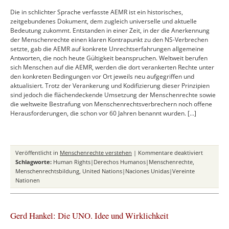
Die in schlichter Sprache verfasste AEMR ist ein historisches,
zeitgebundenes Dokument, dem zugleich universelle und aktuelle
Bedeutung zukommt. Entstanden in einer Zeit, in der die Anerkennung
der Menschenrechte einen klaren Kontrapunkt zu den NS-Verbrechen
setzte, gab die AEMR auf konkrete Unrechtserfahrungen allgemeine
Antworten, die noch heute Gültigkeit beanspruchen. Weltweit berufen
sich Menschen auf die AEMR, werden die dort verankerten Rechte unter
den konkreten Bedingungen vor Ort jeweils neu aufgegriffen und
aktualisiert. Trotz der Verankerung und Kodifizierung dieser Prinzipien
sind jedoch die flächendeckende Umsetzung der Menschenrechte sowie
die weltweite Bestrafung von Menschenrechtsverbrechern noch offene
Herausforderungen, die schon vor 60 Jahren benannt wurden. […]
für
Veröffentlicht in
Menschenrechte verstehen
|
Kommentare deaktiviert
Die
Schlagworte:
Human Rights|Derechos Humanos|Menschenrechte
,
Allgemein
Menschenrechtsbildung
,
United Nations|Naciones Unidas|Vereinte
Erklärung
Nationen
der
Menschen
eine
Gerd Hankel: Die UNO. Idee und Wirklichkeit
grundleg
Antwort