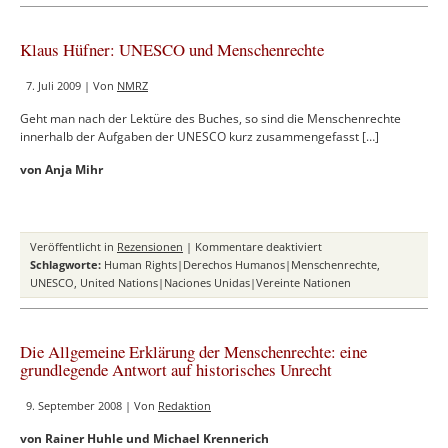
ein
Verbrechen
Klaus Hüfner: UNESCO und Menschenrechte
7. Juli 2009 | Von
NMRZ
Geht man nach der Lektüre des Buches, so sind die Menschenrechte
innerhalb der Aufgaben der UNESCO kurz zusammengefasst […]
von Anja Mihr
für
Veröffentlicht in
Rezensionen
|
Kommentare deaktiviert
Klaus
Schlagworte:
Human Rights|Derechos Humanos|Menschenrechte
,
Hüfner:
UNESCO
,
United Nations|Naciones Unidas|Vereinte Nationen
UNESCO
und
Menschenrechte
Die Allgemeine Erklärung der Menschenrechte: eine
grundlegende Antwort auf historisches Unrecht
9. September 2008 | Von
Redaktion
von Rainer Huhle und Michael Krennerich