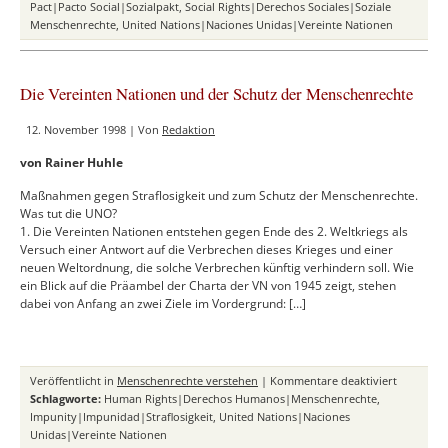
Nutzen
Pact|Pacto Social|Sozialpakt
,
Social Rights|Derechos Sociales|Soziale
eines
Menschenrechte
,
United Nations|Naciones Unidas|Vereinte Nationen
Individualb
zum
Sozialpakt.
Die Vereinten Nationen und der Schutz der Menschenrechte
Allgemeine
Erfahrungen
12. November 1998 | Von
Redaktion
mit
den
von Rainer Huhle
VN-
Vertragsorg
Maßnahmen gegen Straflosigkeit und zum Schutz der Menschenrechte.
Was tut die UNO?
1. Die Vereinten Nationen entstehen gegen Ende des 2. Weltkriegs als
Versuch einer Antwort auf die Verbrechen dieses Krieges und einer
neuen Weltordnung, die solche Verbrechen künftig verhindern soll. Wie
ein Blick auf die Präambel der Charta der VN von 1945 zeigt, stehen
dabei von Anfang an zwei Ziele im Vordergrund: […]
für
Veröffentlicht in
Menschenrechte verstehen
|
Kommentare deaktiviert
Die
Schlagworte:
Human Rights|Derechos Humanos|Menschenrechte
,
Vereinten
Impunity|Impunidad|Straflosigkeit
,
United Nations|Naciones
Nationen
Unidas|Vereinte Nationen