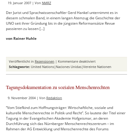
19. Januar 2007 | Von
NMRZ
auf
historisch
Der Jurist und Sprachwissenschaftler Gerd Hankel unternimmt es in
Unrecht
diesem schmalen Band, in einem langen Atemzug die Geschichte der
UNO seit ihrer Gründung bis in die jüngsten Reformansätze Revue
passieren zu lassen […]
von Rainer Huhle
für
Veröffentlicht in
Rezensionen
|
Kommentare deaktiviert
Gerd
Schlagworte:
United Nations|Naciones Unidas|Vereinte Nationen
Hankel:
Die
UNO.
Tagungsdokumentation zu sozialen Menschenrechten
Idee
und
9. November 2004 | Von
Redaktion
Wirklichkeit
“Vom Stiefkind zum Hoffnungsträger: Wirtschaftliche, soziale und
kulturelle Menschenrechte in Politik und Recht”. So lautete der Titel einer
Tagung in der Evangelischen Akademie Hofgeismar, an deren
Durchführung sich das Nürnberger Menschenrechtszentrum – im
Rahmen der AG Entwicklung und Menschenrechte des Forums