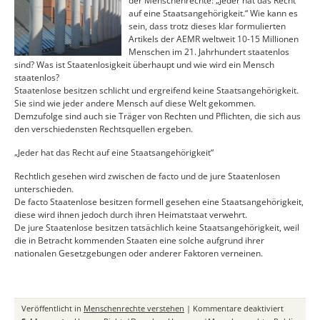
der Menschenrechte: „Jeder hat das Recht
auf eine Staatsangehörigkeit.“ Wie kann es
sein, dass trotz dieses klar formulierten
Artikels der AEMR weltweit 10-15 Millionen
Menschen im 21. Jahrhundert staatenlos
sind? Was ist Staatenlosigkeit überhaupt und wie wird ein Mensch
staatenlos?
Staatenlose besitzen schlicht und ergreifend keine Staatsangehörigkeit.
Sie sind wie jeder andere Mensch auf diese Welt gekommen.
Demzufolge sind auch sie Träger von Rechten und Pflichten, die sich aus
den verschiedensten Rechtsquellen ergeben.
„Jeder hat das Recht auf eine Staatsangehörigkeit“
Rechtlich gesehen wird zwischen de facto und de jure Staatenlosen
unterschieden.
De facto Staatenlose besitzen formell gesehen eine Staatsangehörigkeit,
diese wird ihnen jedoch durch ihren Heimatstaat verwehrt.
De jure Staatenlose besitzen tatsächlich keine Staatsangehörigkeit, weil
die in Betracht kommenden Staaten eine solche aufgrund ihrer
nationalen Gesetzgebungen oder anderer Faktoren verneinen.
für
Veröffentlicht in
Menschenrechte verstehen
|
Kommentare deaktiviert