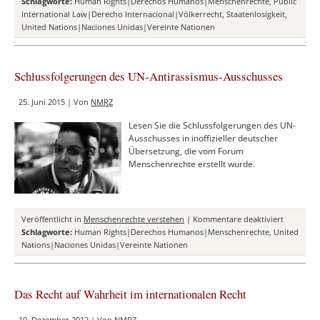
Das
Schlagworte:
Human Rights|Derechos Humanos|Menschenrechte
,
Public
Recht,
International Law|Derecho Internacional|Völkerrecht
,
Staatenlosigkeit
,
Rechte
United Nations|Naciones Unidas|Vereinte Nationen
zu
haben
Schlussfolgerungen des UN-Antirassismus-Ausschusses
25. Juni 2015 | Von
NMRZ
Lesen Sie die Schlussfolgerungen des UN-
Ausschusses in inoffizieller deutscher
Übersetzung, die vom Forum
Menschenrechte erstellt wurde.
für
Veröffentlicht in
Menschenrechte verstehen
|
Kommentare deaktiviert
Schlussfo
Schlagworte:
Human Rights|Derechos Humanos|Menschenrechte
,
United
des
Nations|Naciones Unidas|Vereinte Nationen
UN-
Antirassi
Ausschus
Das Recht auf Wahrheit im internationalen Recht
10. Dezember 2012 | Von
NMRZ