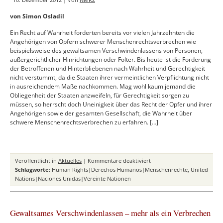
von Simon Osladil
Ein Recht auf Wahrheit forderten bereits vor vielen Jahrzehnten die
Angehörigen von Opfern schwerer Menschenrechtsverbrechen wie
beispielsweise des gewaltsamen Verschwindenlassens von Personen,
außergerichtlicher Hinrichtungen oder Folter. Bis heute ist die Forderung
der Betroffenen und Hinterbliebenen nach Wahrheit und Gerechtigkeit
nicht verstummt, da die Staaten ihrer vermeintlichen Verpflichtung nicht
in ausreichendem Maße nachkommen. Mag wohl kaum jemand die
Obliegenheit der Staaten anzweifeln, für Gerechtigkeit sorgen zu
müssen, so herrscht doch Uneinigkeit über das Recht der Opfer und ihrer
Angehörigen sowie der gesamten Gesellschaft, die Wahrheit über
schwere Menschenrechtsverbrechen zu erfahren. […]
für
Veröffentlicht in
Aktuelles
|
Kommentare deaktiviert
Das
Schlagworte:
Human Rights|Derechos Humanos|Menschenrechte
,
United
Recht
Nations|Naciones Unidas|Vereinte Nationen
auf
Wahrheit
im
Gewaltsames Verschwindenlassen – mehr als ein Verbrechen
internationalen
Recht