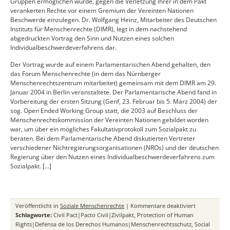
Gruppen ermöglichen würde, gegen die Verletzung ihrer in dem Pakt
verankerten Rechte vor einem Gremium der Vereinten Nationen
Beschwerde einzulegen. Dr. Wolfgang Heinz, Mitarbeiter des Deutschen
Instituts für Menschenrechte (DIMR), legt in dem nachstehend
abgedruckten Vortrag den Sinn und Nutzen eines solchen
Individualbeschwerdeverfahrens dar.
Der Vortrag wurde auf einem Parlamentarischen Abend gehalten, den
das Forum Menschenrechte (in dem das Nürnberger
Menschenrechtszentrum mitarbeitet) gemeinsam mit dem DIMR am 29.
Januar 2004 in Berlin veranstaltete. Der Parlamentarische Abend fand in
Vorbereitung der ersten Sitzung (Genf, 23. Februar bis 5. März 2004) der
sog. Open Ended Working Group statt, die 2003 auf Beschluss der
Menschenrechtskommission der Vereinten Nationen gebildet worden
war, um über ein mögliches Fakultativprotokoll zum Sozialpakt zu
beraten. Bei dem Parlamentarische Abend diskutierten Vertreter
verschiedener Nichtregierungsorganisationen (NROs) und der deutschen
Regierung über den Nutzen eines Individualbeschwerdeverfahrens zum
Sozialpakt. […]
für
Veröffentlicht in
Soziale Menschenrechte
|
Kommentare deaktiviert
Sinn
Schlagworte:
Civil Pact|Pacto Civil|Zivilpakt
,
Protection of Human
und
Rights|Defensa de los Derechos Humanos|Menschenrechtsschutz
,
Social