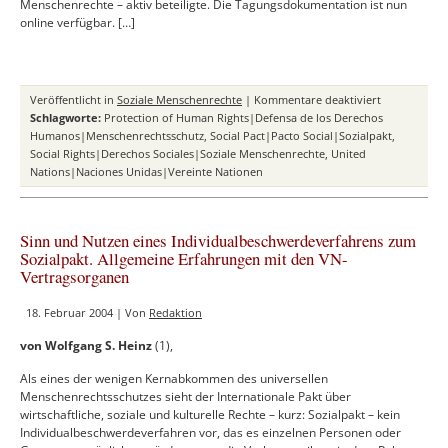
Menschenrechte – aktiv beteiligte. Die Tagungsdokumentation ist nun
online verfügbar. […]
für
Veröffentlicht in
Soziale Menschenrechte
|
Kommentare deaktiviert
Tagungsdok
Schlagworte:
Protection of Human Rights|Defensa de los Derechos
zu
Humanos|Menschenrechtsschutz
,
Social Pact|Pacto Social|Sozialpakt
,
sozialen
Social Rights|Derechos Sociales|Soziale Menschenrechte
,
United
Menschenre
Nations|Naciones Unidas|Vereinte Nationen
Sinn und Nutzen eines Individualbeschwerdeverfahrens zum
Sozialpakt. Allgemeine Erfahrungen mit den VN-
Vertragsorganen
18. Februar 2004 | Von
Redaktion
von Wolfgang S. Heinz
(1),
Als eines der wenigen Kernabkommen des universellen
Menschenrechtsschutzes sieht der Internationale Pakt über
wirtschaftliche, soziale und kulturelle Rechte – kurz: Sozialpakt – kein
Individualbeschwerdeverfahren vor, das es einzelnen Personen oder