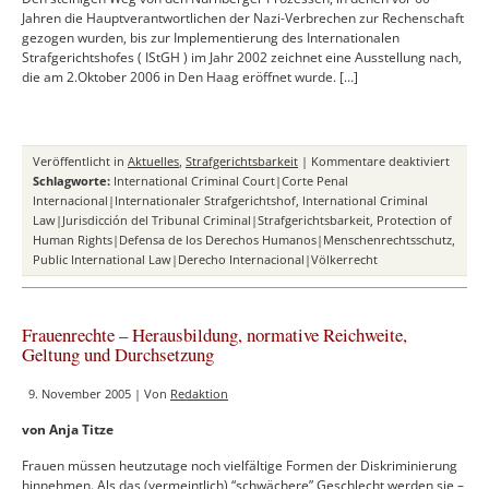
Jahren die Hauptverantwortlichen der Nazi-Verbrechen zur Rechenschaft
gezogen wurden, bis zur Implementierung des Internationalen
Strafgerichtshofes ( IStGH ) im Jahr 2002 zeichnet eine Ausstellung nach,
die am 2.Oktober 2006 in Den Haag eröffnet wurde. […]
für
Veröffentlicht in
Aktuelles
,
Strafgerichtsbarkeit
|
Kommentare deaktiviert
Von
Schlagworte:
International Criminal Court|Corte Penal
Nürnb
Internacional|Internationaler Strafgerichtshof
,
International Criminal
nach
Law|Jurisdicción del Tribunal Criminal|Strafgerichtsbarkeit
,
Protection of
Den
Human Rights|Defensa de los Derechos Humanos|Menschenrechtsschutz
,
Haag
Public International Law|Derecho Internacional|Völkerrecht
–
Der
Weg
Frauenrechte – Herausbildung, normative Reichweite,
zum
Geltung und Durchsetzung
Intern
Strafge
9. November 2005 | Von
Redaktion
von Anja Titze
Frauen müssen heutzutage noch vielfältige Formen der Diskriminierung
hinnehmen. Als das (vermeintlich) “schwächere” Geschlecht werden sie –