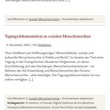
Nürnberger Menschenrechtszentrums sind. […]
für
Veröffentlicht in
Soziale Menschenrechte
|
Kommentare deaktiviert
Die
wirtschaftlic
sozialen
Tagungsdokumentation zu sozialen Menschenrechten
und
kulturellen
9. November 2004 | Von
Redaktion
Menschenrec
Die
“Vom Stiefkind zum Hoffnungsträger: Wirtschaftliche, soziale und
Interpretati
kulturelle Menschenrechte in Politik und Recht”. So lautete der Titel einer
ist
Tagung in der Evangelischen Akademie Hofgeismar, an deren
nicht
Durchführung sich das Nürnberger Menschenrechtszentrum – im
beliebig!
Rahmen der AG Entwicklung und Menschenrechte des Forums
Menschenrechte – aktiv beteiligte. Die Tagungsdokumentation ist nun
online verfügbar. […]
für
Veröffentlicht in
Soziale Menschenrechte
|
Kommentare deaktiviert
Tagungsdok
Schlagworte:
Protection of Human Rights|Defensa de los Derechos
zu
Humanos|Menschenrechtsschutz
,
Social Pact|Pacto Social|Sozialpakt
,