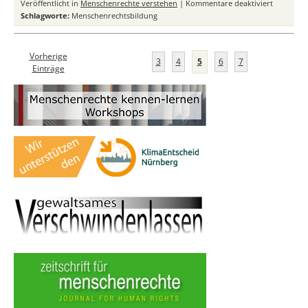
für
Veröffentlicht in
Menschenrechte verstehen
|
Kommentare deaktiviert
Menschen
Schlagworte:
Menschenrechtsbildung
als
historisch
politische
Vorherige
3
4
5
6
7
Bildung
Einträge
–
Praxisref
aus
der
Menschen