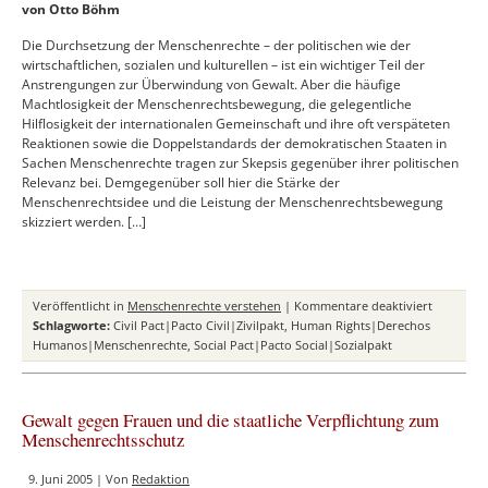
von Otto Böhm
nach
1945
Die Durchsetzung der Menschenrechte – der politischen wie der
wirtschaftlichen, sozialen und kulturellen – ist ein wichtiger Teil der
Anstrengungen zur Überwindung von Gewalt. Aber die häufige
Machtlosigkeit der Menschenrechtsbewegung, die gelegentliche
Hilflosigkeit der internationalen Gemeinschaft und ihre oft verspäteten
Reaktionen sowie die Doppelstandards der demokratischen Staaten in
Sachen Menschenrechte tragen zur Skepsis gegenüber ihrer politischen
Relevanz bei. Demgegenüber soll hier die Stärke der
Menschenrechtsidee und die Leistung der Menschenrechtsbewegung
skizziert werden. […]
für
Veröffentlicht in
Menschenrechte verstehen
|
Kommentare deaktiviert
Ein
Schlagworte:
Civil Pact|Pacto Civil|Zivilpakt
,
Human Rights|Derechos
die
Humanos|Menschenrechte
,
Social Pact|Pacto Social|Sozialpakt
Welt
umspann
Netz
Gewalt gegen Frauen und die staatliche Verpflichtung zum
…
Menschenrechtsschutz
Zur
Aktualität
9. Juni 2005 | Von
Redaktion
der