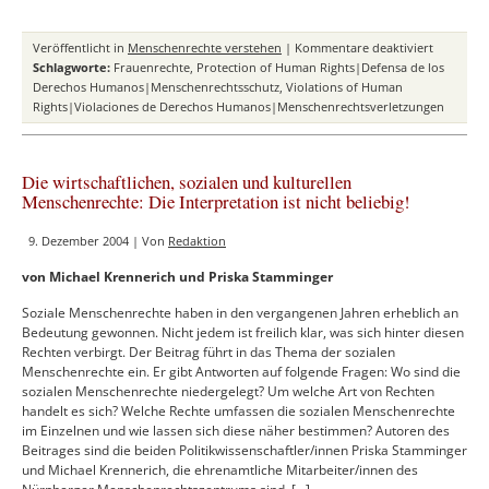
für
Veröffentlicht in
Menschenrechte verstehen
|
Kommentare deaktiviert
Gewalt
Schlagworte:
Frauenrechte
,
Protection of Human Rights|Defensa de los
gegen
Derechos Humanos|Menschenrechtsschutz
,
Violations of Human
Frauen
Rights|Violaciones de Derechos Humanos|Menschenrechtsverletzungen
und
die
staatliche
Die wirtschaftlichen, sozialen und kulturellen
Verpflich
Menschenrechte: Die Interpretation ist nicht beliebig!
zum
Menschen
9. Dezember 2004 | Von
Redaktion
von Michael Krennerich und Priska Stamminger
Soziale Menschenrechte haben in den vergangenen Jahren erheblich an
Bedeutung gewonnen. Nicht jedem ist freilich klar, was sich hinter diesen
Rechten verbirgt. Der Beitrag führt in das Thema der sozialen
Menschenrechte ein. Er gibt Antworten auf folgende Fragen: Wo sind die
sozialen Menschenrechte niedergelegt? Um welche Art von Rechten
handelt es sich? Welche Rechte umfassen die sozialen Menschenrechte
im Einzelnen und wie lassen sich diese näher bestimmen? Autoren des
Beitrages sind die beiden Politikwissenschaftler/innen Priska Stamminger
und Michael Krennerich, die ehrenamtliche Mitarbeiter/innen des