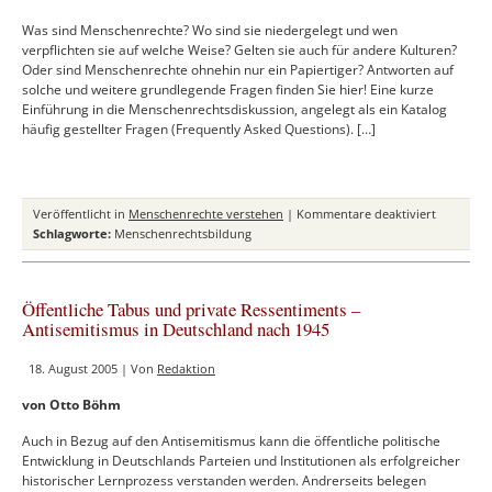
Was sind Menschenrechte? Wo sind sie niedergelegt und wen
verpflichten sie auf welche Weise? Gelten sie auch für andere Kulturen?
Oder sind Menschenrechte ohnehin nur ein Papiertiger? Antworten auf
solche und weitere grundlegende Fragen finden Sie hier! Eine kurze
Einführung in die Menschenrechtsdiskussion, angelegt als ein Katalog
häufig gestellter Fragen (Frequently Asked Questions). […]
für
Veröffentlicht in
Menschenrechte verstehen
|
Kommentare deaktiviert
Was
Schlagworte:
Menschenrechtsbildung
Sie
schon
immer
Öffentliche Tabus und private Ressentiments –
über
Antisemitismus in Deutschland nach 1945
Menschen
wissen
18. August 2005 | Von
Redaktion
wollten!
Kurze
von Otto Böhm
Antworte
zu
Auch in Bezug auf den Antisemitismus kann die öffentliche politische
häufig
Entwicklung in Deutschlands Parteien und Institutionen als erfolgreicher
gestellten
historischer Lernprozess verstanden werden. Andrerseits belegen
Fragen