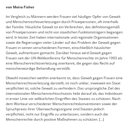
Menschen
von Moira Fisher
Im Vergleich zu Männern werden Frauen viel häufiger Opfer von Gewalt
und Menschenrechtsverletzungen durch Privatpersonen, oft innerhalb
der Familie. Häusliche Gewalt ist ein Verbrechen, das definitionsgemäß
von Privatpersonen und nicht von staatlichen Funktionsträgern begangen
wird. In letzter Zeit haben internationale und regionale Organisationen
sowie die Regierungen vieler Länder auf das Problem der Gewalt gegen
Frauen in seinen verschiedenen Formen, einschließlich häuslicher
Gewalt, aufmerksam gemacht. Darüber hinaus wird Gewalt gegen
Frauen seit der UN-Weltkonferenz für Menschenrechte im Jahre 1993 als
eine Menschenrechtsverletzung anerkannt, die gegen das Recht auf
menschenwürdige Behandlung verstößt.
Obwohl inzwischen weithin anerkannt ist, dass Gewalt gegen Frauen eine
Menschenrechtsverletzung darstellt, ist noch unklar, inwieweit ein Staat
verpflichtet ist, solche Gewalt zu verhindern. Das ursprüngliche Ziel des
internationalen Menschenrechtsschutzes hebt darauf ab, das Individuum
in erster Linie vor willkürlichen Eingriffen des Staates zu schützen. Nach
dem Wortlaut verschiedener Menschenrechtskonventionen sowie der
Spruchpraxis ihrer Überwachungsorgane sind Staaten jedoch
verpflichtet, nicht nur Eingriffe zu unterlassen, sondern auch die
Menschenrechte durch positive Maßnahmen zu schützen. […]