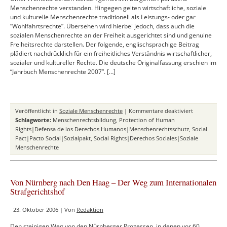
Menschenrechte verstanden. Hingegen gelten wirtschaftliche, soziale
und kulturelle Menschenrechte traditionell als Leistungs- oder gar
“Wohlfahrtsrechte”. Übersehen wird hierbei jedoch, dass auch die
sozialen Menschenrechte an der Freiheit ausgerichtet sind und genuine
Freiheitsrechte darstellen. Der folgende, englischsprachige Beitrag
plädiert nachdrücklich für ein freiheitliches Verständnis wirtschaftlicher,
sozialer und kultureller Rechte. Die deutsche Originalfassung erschien im
“Jahrbuch Menschenrechte 2007”. […]
für
Veröffentlicht in
Soziale Menschenrechte
|
Kommentare deaktiviert
Soziale
Schlagworte:
Menschenrechtsbildung
,
Protection of Human
Menschenrec
Rights|Defensa de los Derechos Humanos|Menschenrechtsschutz
,
Social
sind
Pact|Pacto Social|Sozialpakt
,
Social Rights|Derechos Sociales|Soziale
Freiheitsrech
Menschenrechte
Von Nürnberg nach Den Haag – Der Weg zum Internationalen
Strafgerichtshof
23. Oktober 2006 | Von
Redaktion
Den steinigen Weg von den Nürnberger Prozessen, in denen vor 60