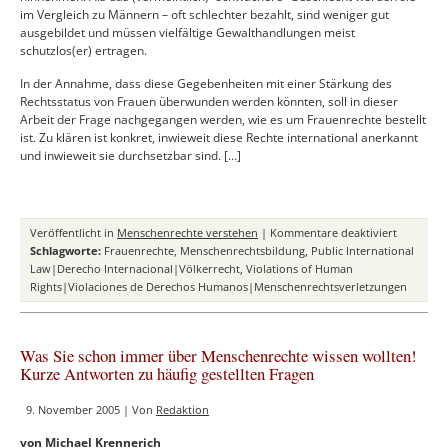
im Vergleich zu Männern – oft schlechter bezahlt, sind weniger gut
ausgebildet und müssen vielfältige Gewalthandlungen meist
schutzlos(er) ertragen.
In der Annahme, dass diese Gegebenheiten mit einer Stärkung des
Rechtsstatus von Frauen überwunden werden könnten, soll in dieser
Arbeit der Frage nachgegangen werden, wie es um Frauenrechte bestellt
ist. Zu klären ist konkret, inwieweit diese Rechte international anerkannt
und inwieweit sie durchsetzbar sind. […]
für
Veröffentlicht in
Menschenrechte verstehen
|
Kommentare deaktiviert
Frauenre
Schlagworte:
Frauenrechte
,
Menschenrechtsbildung
,
Public International
–
Law|Derecho Internacional|Völkerrecht
,
Violations of Human
Herausbil
Rights|Violaciones de Derechos Humanos|Menschenrechtsverletzungen
normativ
Reichweit
Geltung
Was Sie schon immer über Menschenrechte wissen wollten!
und
Kurze Antworten zu häufig gestellten Fragen
Durchset
9. November 2005 | Von
Redaktion
von Michael Krennerich