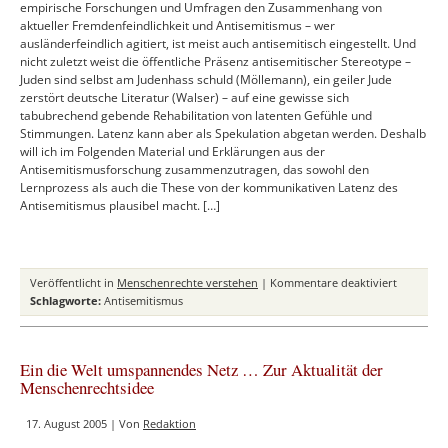
empirische Forschungen und Umfragen den Zusammenhang von
aktueller Fremdenfeindlichkeit und Antisemitismus – wer
ausländerfeindlich agitiert, ist meist auch antisemitisch eingestellt. Und
nicht zuletzt weist die öffentliche Präsenz antisemitischer Stereotype –
Juden sind selbst am Judenhass schuld (Möllemann), ein geiler Jude
zerstört deutsche Literatur (Walser) – auf eine gewisse sich
tabubrechend gebende Rehabilitation von latenten Gefühle und
Stimmungen. Latenz kann aber als Spekulation abgetan werden. Deshalb
will ich im Folgenden Material und Erklärungen aus der
Antisemitismusforschung zusammenzutragen, das sowohl den
Lernprozess als auch die These von der kommunikativen Latenz des
Antisemitismus plausibel macht. […]
für
Veröffentlicht in
Menschenrechte verstehen
|
Kommentare deaktiviert
Öffentlich
Schlagworte:
Antisemitismus
Tabus
und
private
Ein die Welt umspannendes Netz … Zur Aktualität der
Ressentim
Menschenrechtsidee
–
Antisemit
17. August 2005 | Von
Redaktion
in
Deutschl